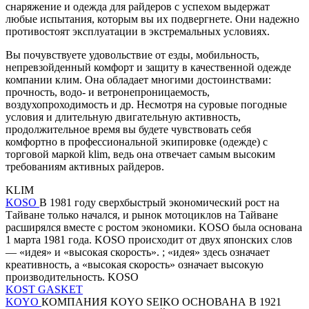
снаряжение и одежда для райдеров с успехом выдержат
любые испытания, которым вы их подвергнете. Они надежно
противостоят эксплуатации в экстремальных условиях.
Вы почувствуете удовольствие от езды, мобильность,
непревзойденный комфорт и защиту в качественной одежде
компании клим. Она обладает многими достоинствами:
прочность, водо- и ветронепроницаемость,
воздухопроходимость и др. Несмотря на суровые погодные
условия и длительную двигательную активность,
продолжительное время вы будете чувствовать себя
комфортно в профессиональной экипировке (одежде) с
торговой маркой klim, ведь она отвечает самым высоким
требованиям активных райдеров.
KLIM
KOSO
В 1981 году сверхбыстрый экономический рост на
Тайване только начался, и рынок мотоциклов на Тайване
расширялся вместе с ростом экономики. KOSO была основана
1 марта 1981 года. KOSO происходит от двух японских слов
— «идея» и «высокая скорость». ; «идея» здесь означает
креативность, а «высокая скорость» означает высокую
производительность. KOSO
KOST GASKET
KOYO
КОМПАНИЯ KOYO SEIKO ОСНОВАНА В 1921