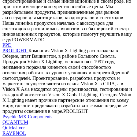
спроектированные и самые инновационные в своем роде, но
при этом имеющие конкурентоспособные цены. Мы
разрабатываем продукты, предназначенные для рынков
аксессуаров для мотоциклов, квадроциклов и снегоходов.
Наша линейка продуктов началась с аксессуаров для
снегоходов и расширилась, включив в себя широкий спектр
инновационных продуктов, которые помогут улучшить вашу
езду.POWERMADD
PPD
PROLIGHT
Компания Vision X Lighting расположена в
Оберне, штат Вашингтон, в районе Большого Сиэтла.
Продукция Vision X Lighting, основанная в 1997 году,
неизменно поражала клиентов своей способностью
освещения работать в суровых условиях и непревзойденной
светоотдачей. Проектирование, разработка продуктов и
маркетинг осуществляются из офиса Vision X в США, а в
Vision X Asia находятся отделы производства, тестирования и
складской логистики Vision X Global Lighting. Сегодня Vision
X Lighting имеет прочные партнерские отношения по всему
миру, где они продолжают разрабатывать самые передовые
продукты освещения в мире.PROLIGHT
Psychic MX Components
QUANTUM
Quicksilver
RAVENOL