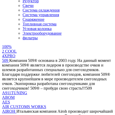
Редуктор
Свечи
Система охлаждения
Система управления
Снаряжение
Топливная система
Угловая колонка
Электрооборудование
фильтры
100%
2 СOOL
4XPRO
509
Компания 509® основана в 2003 году. На данный момент
компания 509® является лидером в производстве очков и
шлемов разработанных специально для снегоходчиков.
Благодаря поддержке любителей снегоходов, компания 509®
является крупнейшем в мире производителем снегоходных
очков. Экипировка разработана снегоходчиками для
снегоходчиков! 509® – пробуди свою страсть!!!509
A911TUNING
ABOM
AES
AIR CUSTOMS WORKS
AIROH
Итальянская компания Airoh производит широчайший