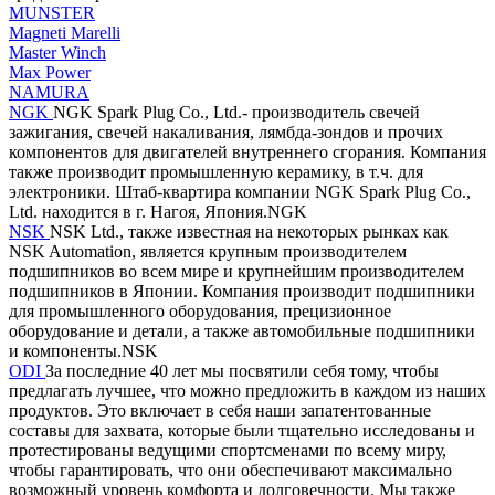
MUNSTER
Magneti Marelli
Master Winch
Max Power
NAMURA
NGK
NGK Spark Plug Co., Ltd.- производитель свечей
зажигания, свечей накаливания, лямбда-зондов и прочих
компонентов для двигателей внутреннего сгорания. Компания
также производит промышленную керамику, в т.ч. для
электроники. Штаб-квартира компании NGK Spark Plug Co.,
Ltd. находится в г. Нагоя, Япония.NGK
NSK
NSK Ltd., также известная на некоторых рынках как
NSK Automation, является крупным производителем
подшипников во всем мире и крупнейшим производителем
подшипников в Японии. Компания производит подшипники
для промышленного оборудования, прецизионное
оборудование и детали, а также автомобильные подшипники
и компоненты.NSK
ODI
За последние 40 лет мы посвятили себя тому, чтобы
предлагать лучшее, что можно предложить в каждом из наших
продуктов. Это включает в себя наши запатентованные
составы для захвата, которые были тщательно исследованы и
протестированы ведущими спортсменами по всему миру,
чтобы гарантировать, что они обеспечивают максимально
возможный уровень комфорта и долговечности. Мы также