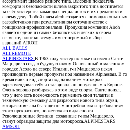
ассортимент шлемов разного типа. Высокий показатель
комфорта и безопасности шлема закрытого типа достигается
за счёт мастерства команды специалистов и их преданности
своему делу. Любой шлем airoh создается с помощью опытных
разработчиков при результативном сотрудничестве с
гонщиками-профессионалами. Продукция компании Airoh
является одной из самых безопасных и легких в своём
сегменте, плюс ко всему - имеет огромный выбор
вариаций.AIROH
ALL BALLS
ALLREMOTE
ALPINESTARS
В 1963 году мастер по коже по имени Санте
Маццароло создал будущую икону. Основанный в маленьком
городке Асоло на севере Италии, г-н Маццароло начал
производить первые продукты под названием Alpinestars. В то
время новый вид спорта под названием мотокросс
зарекомендовал себя и стал довольно популярным в Европе.
Очень хорошо разбираясь в этом виде спорта, Санте понял,
что у него есть возможность применить свои таланты и
техническую смекалку для разработки нового типа обуви,
которая отвечала бы защитным потребностям и требованиям
этого прекрасного, но жестокого вида спорта.
Революционные ботинки, созданные г-ном Маццароло,
станут образцом защиты для мотокросса.ALPINESTARS
AMSOIL