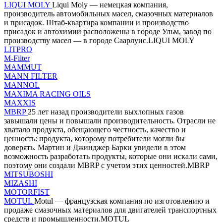
LIQUI MOLY
Liqui Moly — немецкая компания,
производитель автомобильных масел, смазочных материалов
и присадок. Штаб-квартира компании и производство
присадок и автохимии расположены в городе Ульм, завод по
производству масел — в городе Саарлуис.LIQUI MOLY
LITPRO
M-Filter
MAMMUT
MANN FILTER
MANNOL
MAXIMA RACING OILS
MAXXIS
MBRP
25 лет назад производители выхлопных газов
завышали цены и повышали производительность. Отрасли не
хватало продукта, обещающего честность, качество и
ценность: продукта, которому потребители могли бы
доверять. Мартин и Джинджер Барки увидели в этом
возможность разработать продукты, которые они искали сами,
поэтому они создали MBRP с учетом этих ценностей.MBRP
MITSUBOSHI
MIZASHI
MOTORFIST
MOTUL
Motul — французская компания по изготовлению и
продаже смазочных материалов для двигателей транспортных
средств и промышленности.MOTUL