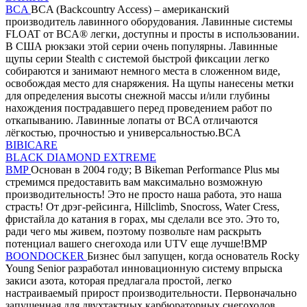
BCA
BCA (Backcountry Access) – американский
производитель лавинного оборудования. Лавинные системы
FLOAT от BCA® легки, доступны и просты в использовании.
В США рюкзаки этой серии очень популярны. Лавинные
щупы серии Stealth с системой быстрой фиксации легко
собираются и занимают немного места в сложенном виде,
освобождая место для снаряжения. На щупы нанесены метки
для определения высоты снежной массы и/или глубины
нахождения пострадавшего перед проведением работ по
откапыванию. Лавинные лопаты от BCA отличаются
лёгкостью, прочностью и универсальностью.BCA
BIBICARE
BLACK DIAMOND EXTREME
BMP
Основан в 2004 году; В Bikeman Performance Plus мы
стремимся предоставить вам максимально возможную
производительность! Это не просто наша работа, это наша
страсть! От дрэг-рейсинга, Hillclimb, Snocross, Water Cress,
фристайла до катания в горах, мы сделали все это. Это то,
ради чего мы живем, поэтому позвольте нам раскрыть
потенциал вашего снегохода или UTV еще лучше!BMP
BOONDOCKER
Бизнес был запущен, когда основатель Rocky
Young Senior разработал инновационную систему впрыска
закиси азота, которая предлагала простой, легко
настраиваемый прирост производительности. Первоначально
запущенная для двухтактных карбюраторных снегоходов,