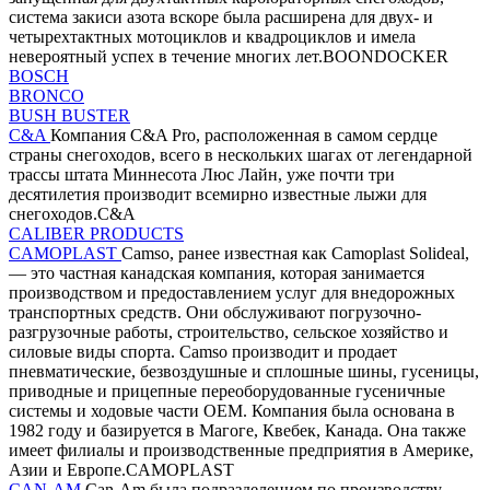
система закиси азота вскоре была расширена для двух- и
четырехтактных мотоциклов и квадроциклов и имела
невероятный успех в течение многих лет.BOONDOCKER
BOSCH
BRONCO
BUSH BUSTER
C&A
Компания C&A Pro, расположенная в самом сердце
страны снегоходов, всего в нескольких шагах от легендарной
трассы штата Миннесота Люс Лайн, уже почти три
десятилетия производит всемирно известные лыжи для
снегоходов.C&A
CALIBER PRODUCTS
CAMOPLAST
Camso, ранее известная как Camoplast Solideal,
— это частная канадская компания, которая занимается
производством и предоставлением услуг для внедорожных
транспортных средств. Они обслуживают погрузочно-
разгрузочные работы, строительство, сельское хозяйство и
силовые виды спорта. Camso производит и продает
пневматические, безвоздушные и сплошные шины, гусеницы,
приводные и прицепные переоборудованные гусеничные
системы и ходовые части OEM. Компания была основана в
1982 году и базируется в Магоге, Квебек, Канада. Она также
имеет филиалы и производственные предприятия в Америке,
Азии и Европе.CAMOPLAST
CAN-AM
Can-Am была подразделением по производству