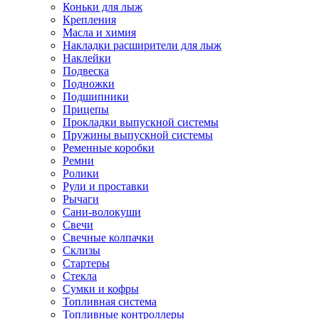
Коньки для лыж
Крепления
Масла и химия
Накладки расширители для лыж
Наклейки
Подвеска
Подножки
Подшипники
Прицепы
Прокладки выпускной системы
Пружины выпускной системы
Ременные коробки
Ремни
Ролики
Рули и проставки
Рычаги
Сани-волокуши
Свечи
Свечные колпачки
Склизы
Стартеры
Стекла
Сумки и кофры
Топливная система
Топливные контроллеры