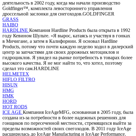
деятельность в 2002 году, когда мы начали производство
Goldfinger™, комплекта левостороннего управления
дроссельной заслонки для снегоходов.GOLDFINGER
GRASS
HAIBO
HARDLINE
Компания Hardline Products была открыта в 1992
году Кевином Шульте. «Я вырос, катаясь и участвуя в гонках
в Мичигане, а затем в Калифорнии. Я основал Hardline
Products, потому что почти каждую неделю ходил в дилерский
центр за запчастями для своих дорожных мотоциклов и
гидроциклов. Я увидел на рынке потребность в товарах более
высокого качества. Я не мог найти то, что хотел, поэтому
сделал это сам.HARDLINE
HELMETEX
HIFLO FILTRO
HISUN
HMG
HMK
HORD
HOT RODS
ICE AGE
Компания IceAgeMFG, основанная в 2005 году, была
создана из-за потребности в более надежных решениях для
гонщиков по пересеченной местности, стремящихся выйти за
пределы возможностей своих снегоходов. В 2011 году IceAge
расширилась до IceAge Manufacturing и IceAge Performance.