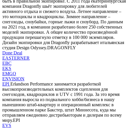
быть в правильной экипировке. С 2011 года екатеринбургская
компания Dragonfly шьёт экипировку для любителей
активного отдыха и свежего воздуха. Летнее направление –
это мотоциклы и квадроциклы. Зимнее направление –
снегоходы, сноубайки, горные лыжи и сноуборд. По данным
на 2021 год, в компании разработано более 250 собственных
моделей экипировки. А общее количество произведённой
продукции перешагнуло отметку в 100 000 экземпляров.
Дизайн экипировки для Dragonfly разрабатывает итальянская
студия Design Odyssey.DRAGONFLY
Done Deal
EASTERNER
EBC
EKS
EMGO
ENVISION
EPI
Erlandson Performance занимается разработкой
высокопроизводительных комплектов сцепления для
снегоходов, квадроциклов и UTV с 1991 года. За это время
компания выросла из подвального хобби/бизнеса в нашу
нынешнюю штаб-квартиру и операционный комплекс в
промышленном парке Бакстер, штат Миннесота, куда мы
отправляем ежедневно дистрибьюторам и дилерам по всему
миру.EPI
EVS