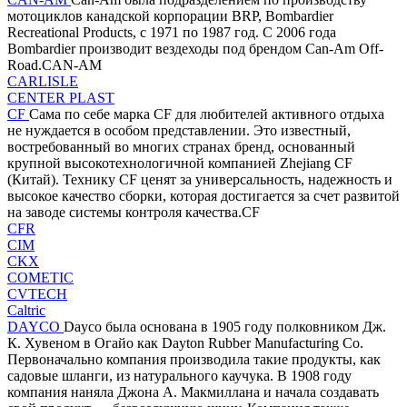
мотоциклов канадской корпорации BRP, Bombardier
Recreational Products, с 1971 по 1987 год. С 2006 года
Bombardier производит вездеходы под брендом Can-Am Off-
Road.CAN-AM
CARLISLE
CENTER PLAST
CF
Сама по себе марка CF для любителей активного отдыха
не нуждается в особом представлении. Это известный,
востребованный во многих странах бренд, основанный
крупной высокотехнологичной компанией Zhejiang CF
(Китай). Технику CF ценят за универсальность, надежность и
высокое качество сборки, которая достигается за счет развитой
на заводе системы контроля качества.CF
CFR
CIM
CKX
COMETIC
CVTECH
Caltric
DAYCO
Dayco была основана в 1905 году полковником Дж.
К. Хувеном в Огайо как Dayton Rubber Manufacturing Co.
Первоначально компания производила такие продукты, как
садовые шланги, из натурального каучука. В 1908 году
компания наняла Джона А. Макмиллана и начала создавать