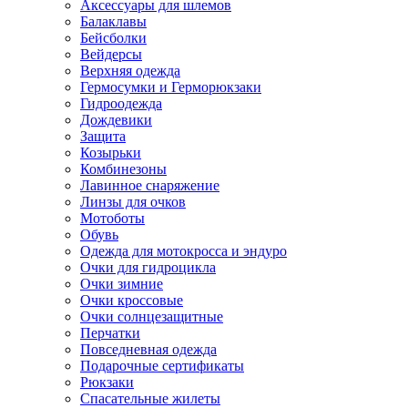
Аксессуары для шлемов
Балаклавы
Бейсболки
Вейдерсы
Верхняя одежда
Гермосумки и Герморюкзаки
Гидроодежда
Дождевики
Защита
Козырьки
Комбинезоны
Лавинное снаряжение
Линзы для очков
Мотоботы
Обувь
Одежда для мотокросса и эндуро
Очки для гидроцикла
Очки зимние
Очки кроссовые
Очки солнцезащитные
Перчатки
Повседневная одежда
Подарочные сертификаты
Рюкзаки
Спасательные жилеты