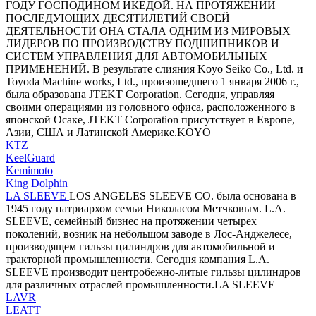
ГОДУ ГОСПОДИНОМ ИКЕДОЙ. НА ПРОТЯЖЕНИИ
ПОСЛЕДУЮЩИХ ДЕСЯТИЛЕТИЙ СВОЕЙ
ДЕЯТЕЛЬНОСТИ ОНА СТАЛА ОДНИМ ИЗ МИРОВЫХ
ЛИДЕРОВ ПО ПРОИЗВОДСТВУ ПОДШИПНИКОВ И
СИСТЕМ УПРАВЛЕНИЯ ДЛЯ АВТОМОБИЛЬНЫХ
ПРИМЕНЕНИЙ. В результате слияния Koyo Seiko Co., Ltd. и
Toyoda Machine works, Ltd., произошедшего 1 января 2006 г.,
была образована JTEKT Corporation. Сегодня, управляя
своими операциями из головного офиса, расположенного в
японской Осаке, JTEKT Corporation присутствует в Европе,
Азии, США и Латинской Америке.KOYO
KTZ
KeelGuard
Kemimoto
King Dolphin
LA SLEEVE
LOS ANGELES SLEEVE CO. была основана в
1945 году патриархом семьи Николасом Метчковым. L.A.
SLEEVE, семейный бизнес на протяжении четырех
поколений, возник на небольшом заводе в Лос-Анджелесе,
производящем гильзы цилиндров для автомобильной и
тракторной промышленности. Сегодня компания L.A.
SLEEVE производит центробежно-литые гильзы цилиндров
для различных отраслей промышленности.LA SLEEVE
LAVR
LEATT