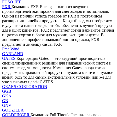
FUSO JET
FXR
Компания FXR Racing — один из ведущих
производителей экипировки для снегоходов и мотоциклов.
Одной из причин успеха товаров от FXR в постоянном
расширении линейки продуктов. Каждый год мы изобретаем
и улучшаем наши товары, чтобы обеспечить лучший продукт
для наших клиентов. FXR предлагает сотни вариантов стилей
и цветов курток и брюк для мужчин, женщин и детей. В
дополнение к профессиональной линии одежды, FXR
предлагает и линейку casual.FXR
Free Wind
GARLAND
GATES
Корпорация Gates — это ведущий производитель
специализированных решений для гидравлических систем и
систем передачи мощности. Компания Gates всегда готова
предложить правильный продукт в нужном месте и в нужное
время, будь то для самых экстремальных условий или же для
уже знакомых целей.GATES
GEARS CORPORATION
GGB
GKA
GN
GNV
GODZILLA
GOLDFINGER
Компания Full Throttle Inc. начала свою