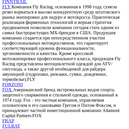
FINNTRAIL
FLY
Компания Fly Racing, основанная в 1998 году, сумела
резво ворваться в высоко конкурентную среду штатовского
рынка экипировки для эндуро и мотокросса. Практическая
реализация фирменных технологий и верная стратегия
продвижения позволили компании сегодня стать одним из
самых быстрорастущих MX-брендов в США. Продукция
компании создается при непосредственном участии
профессиональных мотокроссменов, что гарантирует
соответствующий уровень функциональности,
эргономичности и качества. Кроме кроссовой
мотоэкипировки профессионального класса, продукция Fly
Racing представлена мотоциклетной одеждой для ATV/
снегохода, а также другой необходимой для райдера
амуницией (гидропаки, рюкзаки, сумки, дождевики,
термобелье).FLY
FORZONI
FOX
Американский бренд экстремальных видов спорта,
защитного снаряжения и стильной одежды, основанный в
1974 году. Fox - это частная компания, управляемая
основателем и его сыновьями Грегом и Питом Фоксом, и
принадлежит частной инвестиционной компании Altamont
Capital Partners.FOX
FRAP
FULBAT