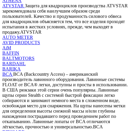
ATHENA
ATVSTAR
Защита для квадроциклов производства ATVSTAR
зарекомендовала себя наилучшим образом среди
пользователей. Качество и продуманность силового обвеса
для квадроциклов объясняется тем, что все изделия проходят
испытания в жестких условиях, прежде, чем выходят в
продажу.ATVSTAR
AUTO METER
AVID PRODUCTS
AiM
BAFFIN
BALTMOTORS
BARDAHL
BARIKA
BCA
BCA (Backcountry Access) – американский
производитель лавинного оборудования. Лавинные системы
FLOAT от BCA® легки, доступны и просты в использовании.
В США рюкзаки этой серии очень популярны. Лавинные
щупы серии Stealth с системой быстрой фиксации легко
собираются и занимают немного места в сложенном виде,
освобождая место для снаряжения. На щупы нанесены метки
для определения высоты снежной массы и/или глубины
нахождения пострадавшего перед проведением работ по
откапыванию. Лавинные лопаты от BCA отличаются
лёгкостью, прочностью и универсальностью.BCA