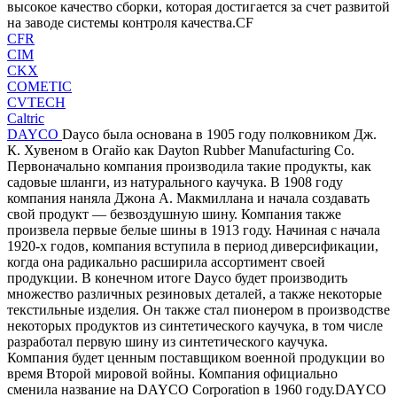
высокое качество сборки, которая достигается за счет развитой
на заводе системы контроля качества.CF
CFR
CIM
CKX
COMETIC
CVTECH
Caltric
DAYCO
Dayco была основана в 1905 году полковником Дж.
К. Хувеном в Огайо как Dayton Rubber Manufacturing Co.
Первоначально компания производила такие продукты, как
садовые шланги, из натурального каучука. В 1908 году
компания наняла Джона А. Макмиллана и начала создавать
свой продукт — безвоздушную шину. Компания также
произвела первые белые шины в 1913 году. Начиная с начала
1920-х годов, компания вступила в период диверсификации,
когда она радикально расширила ассортимент своей
продукции. В конечном итоге Dayco будет производить
множество различных резиновых деталей, а также некоторые
текстильные изделия. Он также стал пионером в производстве
некоторых продуктов из синтетического каучука, в том числе
разработал первую шину из синтетического каучука.
Компания будет ценным поставщиком военной продукции во
время Второй мировой войны. Компания официально
сменила название на DAYCO Corporation в 1960 году.DAYCO