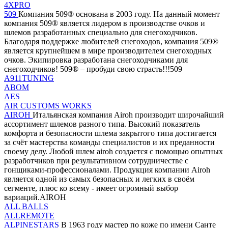
4XPRO
509
Компания 509® основана в 2003 году. На данный момент
компания 509® является лидером в производстве очков и
шлемов разработанных специально для снегоходчиков.
Благодаря поддержке любителей снегоходов, компания 509®
является крупнейшем в мире производителем снегоходных
очков. Экипировка разработана снегоходчиками для
снегоходчиков! 509® – пробуди свою страсть!!!509
A911TUNING
ABOM
AES
AIR CUSTOMS WORKS
AIROH
Итальянская компания Airoh производит широчайший
ассортимент шлемов разного типа. Высокий показатель
комфорта и безопасности шлема закрытого типа достигается
за счёт мастерства команды специалистов и их преданности
своему делу. Любой шлем airoh создается с помощью опытных
разработчиков при результативном сотрудничестве с
гонщиками-профессионалами. Продукция компании Airoh
является одной из самых безопасных и легких в своём
сегменте, плюс ко всему - имеет огромный выбор
вариаций.AIROH
ALL BALLS
ALLREMOTE
ALPINESTARS
В 1963 году мастер по коже по имени Санте