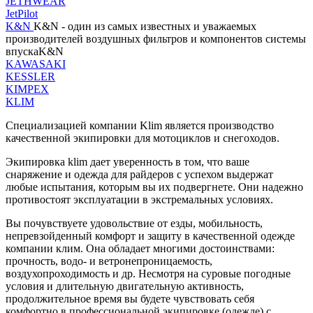
JETHWEAR
JetPilot
K&N
K&N - один из самых известных и уважаемых
производителей воздушных фильтров и компонентов системы
впускаK&N
KAWASAKI
KESSLER
KIMPEX
KLIM
Специализацией компании Klim является производство
качественной экипировки для мотоциклов и снегоходов.
Экипировка klim дает уверенность в том, что ваше
снаряжение и одежда для райдеров с успехом выдержат
любые испытания, которым вы их подвергнете. Они надежно
противостоят эксплуатации в экстремальных условиях.
Вы почувствуете удовольствие от езды, мобильность,
непревзойденный комфорт и защиту в качественной одежде
компании клим. Она обладает многими достоинствами:
прочность, водо- и ветронепроницаемость,
воздухопроходимость и др. Несмотря на суровые погодные
условия и длительную двигательную активность,
продолжительное время вы будете чувствовать себя
комфортно в профессиональной экипировке (одежде) с