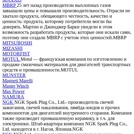
MBRP
25 лет назад производители выхлопных газов
завышали цены и повышали производительность. Отрасли не
хватало продукта, обещающего честность, качество и
ценность: продукта, которому потребители могли бы
доверять. Мартин и Джинджер Барки увидели в этом
возможность разработать продукты, которые они искали сами,
поэтому они создали MBRP с учетом этих ценностей.MBRP
MITSUBOSHI
MIZASHI
MOTORFIST
MOTUL
Motul — французская компания по изготовлению и
продаже смазочных материалов для двигателей транспортных
средств и промышленности.MOTUL
MUNSTER
Magneti Marelli
Master Winch
Max Power
NAMURA
NGK
NGK Spark Plug Co., Ltd.- производитель свечей
зажигания, свечей накаливания, лямбда-зондов и прочих
компонентов для двигателей внутреннего сгорания. Компания
также производит промышленную керамику, в т.ч. для
электроники. Штаб-квартира компании NGK Spark Plug Co.,
Ltd. находится в г. Нагоя, Япония.NGK