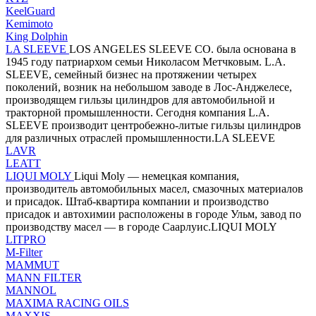
KeelGuard
Kemimoto
King Dolphin
LA SLEEVE
LOS ANGELES SLEEVE CO. была основана в
1945 году патриархом семьи Николасом Метчковым. L.A.
SLEEVE, семейный бизнес на протяжении четырех
поколений, возник на небольшом заводе в Лос-Анджелесе,
производящем гильзы цилиндров для автомобильной и
тракторной промышленности. Сегодня компания L.A.
SLEEVE производит центробежно-литые гильзы цилиндров
для различных отраслей промышленности.LA SLEEVE
LAVR
LEATT
LIQUI MOLY
Liqui Moly — немецкая компания,
производитель автомобильных масел, смазочных материалов
и присадок. Штаб-квартира компании и производство
присадок и автохимии расположены в городе Ульм, завод по
производству масел — в городе Саарлуис.LIQUI MOLY
LITPRO
M-Filter
MAMMUT
MANN FILTER
MANNOL
MAXIMA RACING OILS
MAXXIS