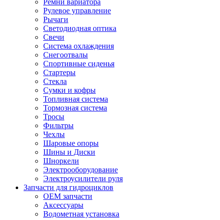
Ремни вариатора
Рулевое управление
Рычаги
Светодиодная оптика
Свечи
Система охлаждения
Снегоотвалы
Спортивные сиденья
Стартеры
Стекла
Сумки и кофры
Топливная система
Тормозная система
Тросы
Фильтры
Чехлы
Шаровые опоры
Шины и Диски
Шноркели
Электрооборудование
Электроусилители руля
Запчасти для гидроциклов
OEM запчасти
Аксессуары
Водометная установка