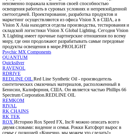
неизменно поражала клиентов своей способностью
освещения работать в суровых условиях и непревзойденной
светоотдачей. Проектирование, разработка продуктов и
маркетинг осуществляются из офиса Vision X в США, а в
Vision X Asia находятся отделы производства, тестирования и
складской логистики Vision X Global Lighting. Сегодня Vision
X Lighting имеет прочные партнерские отношения по всему
миру, где они продолжают разрабатывать самые передовые
продукты освещения в мире.PROLIGHT
Psychic MX Components
QUANTUM
Quicksilver
RAVENOL
RDRIVE
REDLINE OIL
Red Line Synthetic Oil - производитель
синтетических смазочных материалов, расположенный в
Бенисии, Калифорния, США. Он является частью Phillips 66
Spectrum Corporation.REDLINE OIL
REMKOM
RIVAL
RK CHAINS
RK TEK
ROX
Историю Rox Speed ​​FX, Inc® можно описать всего
двумя словами: видение и семья. Рокки Катсфорт вырос в
семье с позицией «Конечно, мы можем это сделать!»