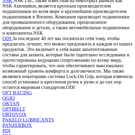
NSK
NSK Ltd., также известная на некоторых рынках как
NSK Automation, является крупным производителем
подшипников во всем мире и крупнейшим производителем
подшипников в Японии. Компания производит подшипники
для промышленного оборудования, прецизионное
оборудование и детали, а также автомобильные подшипники
и компоненты.NSK
ODI
За последние 40 лет мы посвятили себя тому, чтобы
предлагать лучшее, что можно предложить в каждом из наших
продуктов. Это включает в себя наши запатентованные
составы для захвата, которые были тщательно исследованы и
протестированы ведущими спортсменами по всему миру,
чтобы гарантировать, что они обеспечивают максимально
возможный уровень комфорта и долговечности. Мы также
являемся новаторами системы Lock-On Grip, которая изменила
способ установки и крепления ручек к рулю и до сих пор
остается мировым стандартом.ODI
OFT RACING
OGIO
OKTAN
OPTIBELT
ORTOVOX
PAKELO LUBRICANTS
PANZERBOX
PDI