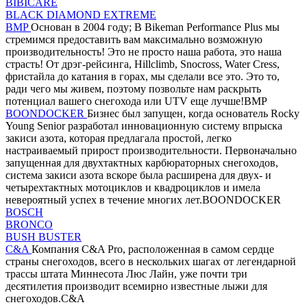
BIBICARE
BLACK DIAMOND EXTREME
BMP
Основан в 2004 году; В Bikeman Performance Plus мы
стремимся предоставить вам максимально возможную
производительность! Это не просто наша работа, это наша
страсть! От дрэг-рейсинга, Hillclimb, Snocross, Water Cress,
фристайла до катания в горах, мы сделали все это. Это то,
ради чего мы живем, поэтому позвольте нам раскрыть
потенциал вашего снегохода или UTV еще лучше!BMP
BOONDOCKER
Бизнес был запущен, когда основатель Rocky
Young Senior разработал инновационную систему впрыска
закиси азота, которая предлагала простой, легко
настраиваемый прирост производительности. Первоначально
запущенная для двухтактных карбюраторных снегоходов,
система закиси азота вскоре была расширена для двух- и
четырехтактных мотоциклов и квадроциклов и имела
невероятный успех в течение многих лет.BOONDOCKER
BOSCH
BRONCO
BUSH BUSTER
C&A
Компания C&A Pro, расположенная в самом сердце
страны снегоходов, всего в нескольких шагах от легендарной
трассы штата Миннесота Люс Лайн, уже почти три
десятилетия производит всемирно известные лыжи для
снегоходов.C&A