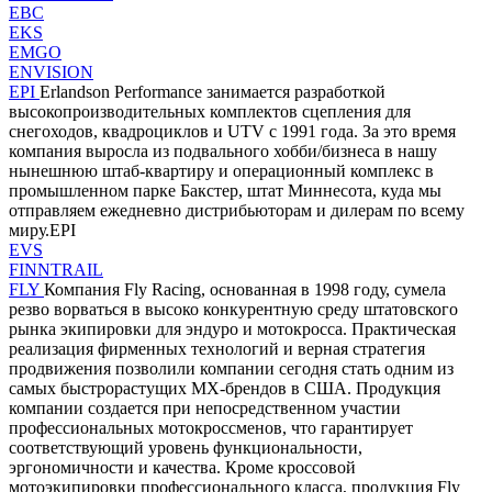
EBC
EKS
EMGO
ENVISION
EPI
Erlandson Performance занимается разработкой
высокопроизводительных комплектов сцепления для
снегоходов, квадроциклов и UTV с 1991 года. За это время
компания выросла из подвального хобби/бизнеса в нашу
нынешнюю штаб-квартиру и операционный комплекс в
промышленном парке Бакстер, штат Миннесота, куда мы
отправляем ежедневно дистрибьюторам и дилерам по всему
миру.EPI
EVS
FINNTRAIL
FLY
Компания Fly Racing, основанная в 1998 году, сумела
резво ворваться в высоко конкурентную среду штатовского
рынка экипировки для эндуро и мотокросса. Практическая
реализация фирменных технологий и верная стратегия
продвижения позволили компании сегодня стать одним из
самых быстрорастущих MX-брендов в США. Продукция
компании создается при непосредственном участии
профессиональных мотокроссменов, что гарантирует
соответствующий уровень функциональности,
эргономичности и качества. Кроме кроссовой
мотоэкипировки профессионального класса, продукция Fly