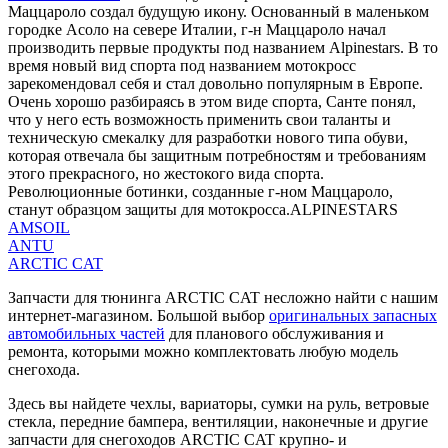
Маццароло создал будущую икону. Основанный в маленьком
городке Асоло на севере Италии, г-н Маццароло начал
производить первые продукты под названием Alpinestars. В то
время новый вид спорта под названием мотокросс
зарекомендовал себя и стал довольно популярным в Европе.
Очень хорошо разбираясь в этом виде спорта, Санте понял,
что у него есть возможность применить свои таланты и
техническую смекалку для разработки нового типа обуви,
которая отвечала бы защитным потребностям и требованиям
этого прекрасного, но жестокого вида спорта.
Революционные ботинки, созданные г-ном Маццароло,
станут образцом защиты для мотокросса.ALPINESTARS
AMSOIL
ANTU
ARCTIC CAT
Запчасти для тюнинга ARCTIC CAT несложно найти с нашим
интернет-магазином. Большой выбор
оригинальных запасных
автомобильных частей
для планового обслуживания и
ремонта, которыми можно комплектовать любую модель
снегохода.
Здесь вы найдете чехлы, вариаторы, сумки на руль, ветровые
стекла, передние бампера, вентиляции, наконечные и другие
запчасти для снегоходов ARCTIC CAT крупно- и