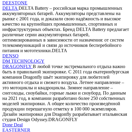
DEESTONE
DELTA
DELTA Battery – российская марка промышленных
аккумуляторных батарей. Аккумуляторы представлены на
рынке с 2001 года, и доказали свою надёжность и высокое
качество на крупнейших промышленных, спортивных и
инфраструктурных объектах. Бренд DELTA Battery предлагает
различные серии аккумуляторных батарей,
оптимизированных в зависимости от назначения: от систем
телекоммуникаций и связи до источников бесперебойного
питания и мототехники.DELTA
DENSO
DM TECHNOLOGY
DRAGONFLY
В любой точке экстремального отдыха важно
быть в правильной экипировке. С 2011 года екатеринбургская
компания Dragonfly шьёт экипировку для любителей
активного отдыха и свежего воздуха. Летнее направление –
это мотоциклы и квадроциклы. Зимнее направление –
снегоходы, сноубайки, горные лыжи и сноуборд. По данным
на 2021 год, в компании разработано более 250 собственных
моделей экипировки. А общее количество произведённой
продукции перешагнуло отметку в 100 000 экземпляров.
Дизайн экипировки для Dragonfly разрабатывает итальянская
студия Design Odyssey.DRAGONFLY
Done Deal
EASTERNER