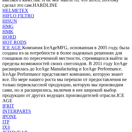
сделал это сам.HARDLINE
HELMETEX
HIFLO FILTRO
HISUN
HMG
HMK
HORD
HOT RODS
ICE AGE
Компания IceAgeMFG, основанная в 2005 году, была
создана из-за потребности в более надежных решениях для
гонщиков по пересеченной местности, стремящихся выйти за
пределы возможностей своих снегоходов. В 2011 году IceAge
расширилась до IceAge Manufacturing и IceAge Performance.
IceAge Performance представляет компанию, которую знают
все. По мере нашего роста мы перешли от предоставления не
только первоклассной продукции, которую мы производим
сами, но и расширились, включив в нее широкий выбор
продукции от других ведущих производителей отрасли.ICE
AGE
IFRIT
INTERPARTS
IPONE
ITP
IXS