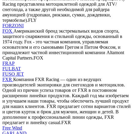
Racing представлена мотоциклетной одеждой для ATV/
снегохода, а также другой необходимой для райдера
амуницией (гидропаки, рюкзаки, сумки, дождевики,
термобелье).FLY
FORZONI
FOX
Американский бренд экстремальных видов спорта,
защитного снаряжения и стильной одежды, основанный в
1974 году. Fox - это частная компания, управляемая
основателем и его сыновьями Грегом и Питом Фоксом, и
принадлежит частной инвестиционной компании Altamont
Capital Partners.FOX
FRAP
FULBAT
FUSO JET
FXR
Компания FXR Racing — один из ведущих
производителей экипировки для снегоходов и мотоциклов.
Одной из причин успеха товаров от FXR в постоянном
расширении линейки продуктов. Каждый год мы изобретаем
и улучшаем наши товары, чтобы обеспечить лучший продукт
для наших клиентов. FXR предлагает сотни вариантов стилей
и цветов курток и брюк для мужчин, женщин и детей. В
дополнение к профессиональной линии одежды, FXR
предлагает и линейку casual.FXR
Free Wind
GARLAND