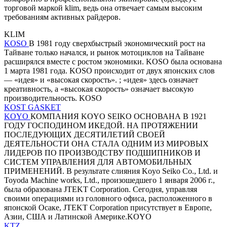
торговой маркой klim, ведь она отвечает самым высоким
требованиям активных райдеров.
KLIM
KOSO
В 1981 году сверхбыстрый экономический рост на
Тайване только начался, и рынок мотоциклов на Тайване
расширялся вместе с ростом экономики. KOSO была основана
1 марта 1981 года. KOSO происходит от двух японских слов
— «идея» и «высокая скорость». ; «идея» здесь означает
креативность, а «высокая скорость» означает высокую
производительность. KOSO
KOST GASKET
KOYO
КОМПАНИЯ KOYO SEIKO ОСНОВАНА В 1921
ГОДУ ГОСПОДИНОМ ИКЕДОЙ. НА ПРОТЯЖЕНИИ
ПОСЛЕДУЮЩИХ ДЕСЯТИЛЕТИЙ СВОЕЙ
ДЕЯТЕЛЬНОСТИ ОНА СТАЛА ОДНИМ ИЗ МИРОВЫХ
ЛИДЕРОВ ПО ПРОИЗВОДСТВУ ПОДШИПНИКОВ И
СИСТЕМ УПРАВЛЕНИЯ ДЛЯ АВТОМОБИЛЬНЫХ
ПРИМЕНЕНИЙ. В результате слияния Koyo Seiko Co., Ltd. и
Toyoda Machine works, Ltd., произошедшего 1 января 2006 г.,
была образована JTEKT Corporation. Сегодня, управляя
своими операциями из головного офиса, расположенного в
японской Осаке, JTEKT Corporation присутствует в Европе,
Азии, США и Латинской Америке.KOYO
KTZ