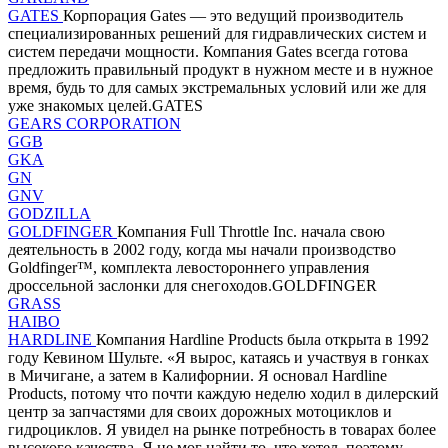
GATES
Корпорация Gates — это ведущий производитель
специализированных решений для гидравлических систем и
систем передачи мощности. Компания Gates всегда готова
предложить правильный продукт в нужном месте и в нужное
время, будь то для самых экстремальных условий или же для
уже знакомых целей.GATES
GEARS CORPORATION
GGB
GKA
GN
GNV
GODZILLA
GOLDFINGER
Компания Full Throttle Inc. начала свою
деятельность в 2002 году, когда мы начали производство
Goldfinger™, комплекта левостороннего управления
дроссельной заслонки для снегоходов.GOLDFINGER
GRASS
HAIBO
HARDLINE
Компания Hardline Products была открыта в 1992
году Кевином Шульте. «Я вырос, катаясь и участвуя в гонках
в Мичигане, а затем в Калифорнии. Я основал Hardline
Products, потому что почти каждую неделю ходил в дилерский
центр за запчастями для своих дорожных мотоциклов и
гидроциклов. Я увидел на рынке потребность в товарах более
высокого качества. Я не мог найти то, что хотел, поэтому