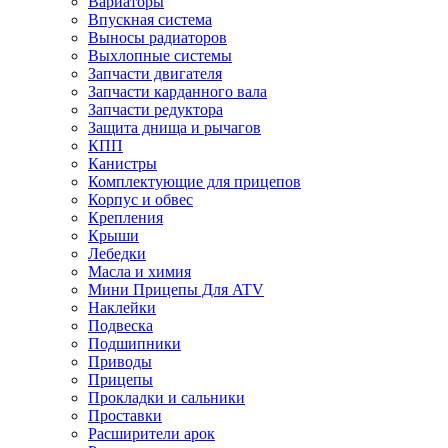
Вариаторы
Впускная система
Выносы радиаторов
Выхлопные системы
Запчасти двигателя
Запчасти карданного вала
Запчасти редуктора
Защита днища и рычагов
КПП
Канистры
Комплектующие для прицепов
Корпус и обвес
Крепления
Крыши
Лебедки
Масла и химия
Мини Прицепы Для ATV
Наклейки
Подвеска
Подшипники
Приводы
Прицепы
Прокладки и сальники
Проставки
Расширители арок