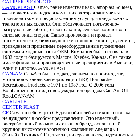
CALIBER PRODUCTS
CAMOPLAST
Camso, ранее известная как Camoplast Solideal,
— это частная канадская компания, которая занимается
производством и предоставлением услуг для внедорожных
транспортных средств. Они обслуживают погрузочно-
разгрузочные работы, строительство, сельское хозяйство и
силовые виды спорта. Camso производит и продает
пневматические, безвоздушные и сплошные шины, гусеницы,
приводные и прицепные переоборудованные гусеничные
системы и ходовые части OEM. Компания была основана в
1982 году и базируется в Магоге, Квебек, Канада. Она также
имеет филиалы и производственные предприятия в Америке,
Азии и Европе.CAMOPLAST
CAN-AM
Can-Am была подразделением по производству
мотоциклов канадской корпорации BRP, Bombardier
Recreational Products, с 1971 по 1987 год. С 2006 года
Bombardier производит вездеходы под брендом Can-Am Off-
Road.CAN-AM
CARLISLE
CENTER PLAST
CF
Сама по себе марка CF для любителей активного отдыха
не нуждается в особом представлении. Это известный,
востребованный во многих странах бренд, основанный
крупной высокотехнологичной компанией Zhejiang CF
(Китай). Технику CF ценят за универсальность, надежность и