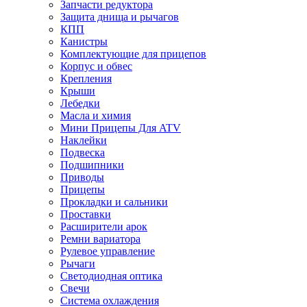
Запчасти редуктора
Защита днища и рычагов
КПП
Канистры
Комплектующие для прицепов
Корпус и обвес
Крепления
Крыши
Лебедки
Масла и химия
Мини Прицепы Для ATV
Наклейки
Подвеска
Подшипники
Приводы
Прицепы
Прокладки и сальники
Проставки
Расширители арок
Ремни вариатора
Рулевое управление
Рычаги
Светодиодная оптика
Свечи
Система охлаждения