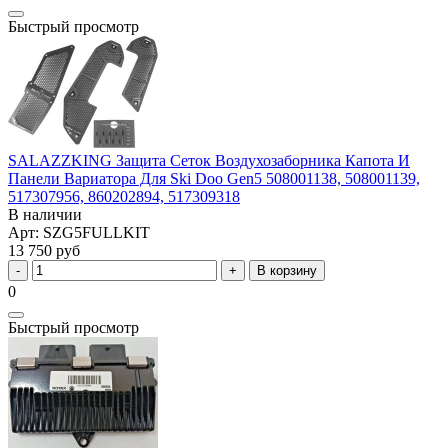
Быстрый просмотр
SALAZZKING Защита Сеток Воздухозаборника Капота И
Панели Вариатора Для Ski Doo Gen5 508001138, 508001139,
517307956, 860202894, 517309318
В наличии
Арт: SZG5FULLKIT
13 750 руб
В корзину
0
Быстрый просмотр