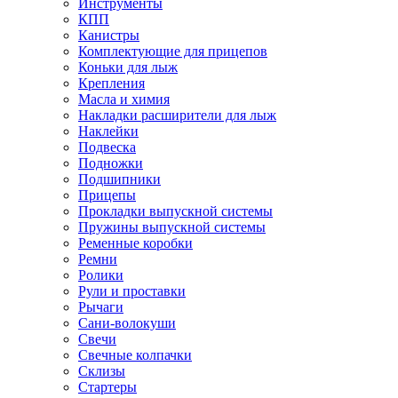
Инструменты
КПП
Канистры
Комплектующие для прицепов
Коньки для лыж
Крепления
Масла и химия
Накладки расширители для лыж
Наклейки
Подвеска
Подножки
Подшипники
Прицепы
Прокладки выпускной системы
Пружины выпускной системы
Ременные коробки
Ремни
Ролики
Рули и проставки
Рычаги
Сани-волокуши
Свечи
Свечные колпачки
Склизы
Стартеры