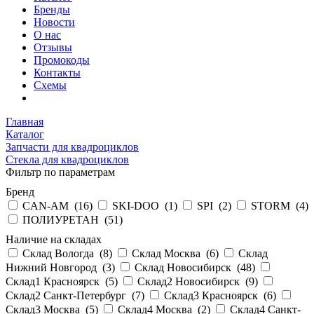
Бренды
Новости
О нас
Отзывы
Промокоды
Контакты
Схемы
Главная
Каталог
Запчасти для квадроциклов
Стекла для квадроциклов
Фильтр по параметрам
Бренд
CAN-AM (
16
)
SKI-DOO (
1
)
SPI (
2
)
STORM (
4
)
ПОЛИУРЕТАН (
51
)
Наличие на складах
Склад Вологда (
8
)
Склад Москва (
6
)
Склад
Нижний Новгород (
3
)
Склад Новосибирск (
48
)
Склад1 Красноярск (
5
)
Склад2 Новосибирск (
9
)
Склад2 Санкт-Петербург (
7
)
Склад3 Красноярск (
6
)
Склад3 Москва (
5
)
Склад4 Москва (
2
)
Склад4 Санкт-