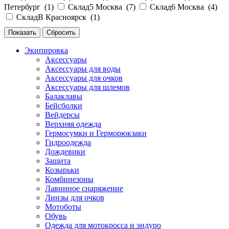
Петербург (
1
)
Склад5 Москва (
7
)
Склад6 Москва (
4
)
СкладВ Красноярск (
1
)
Экипировка
Аксессуары
Аксессуары для воды
Аксессуары для очков
Аксессуары для шлемов
Балаклавы
Бейсболки
Вейдерсы
Верхняя одежда
Гермосумки и Герморюкзаки
Гидроодежда
Дождевики
Защита
Козырьки
Комбинезоны
Лавинное снаряжение
Линзы для очков
Мотоботы
Обувь
Одежда для мотокросса и эндуро