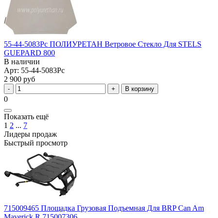
55-44-5083Pc ПОЛИУРЕТАН Ветровое Стекло Для STELS
GUEPARD 800
В наличии
Арт: 55-44-5083Pc
2 900 руб
В корзину
0
Показать ещё
1
2
...
7
Лидеры продаж
Быстрый просмотр
715009465 Площадка Грузовая Подъемная Для BRP Can Am
Maverick R 715007306