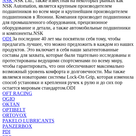
NSK
NSK Ltd., также известная на некоторых рынках как
NSK Automation, является крупным производителем
подшипников во всем мире и крупнейшим производителем
подшипников в Японии. Компания производит подшипники
для промышленного оборудования, прецизионное
оборудование и детали, а также автомобильные подшипники
и компоненты.NSK
ODI
За последние 40 лет мы посвятили себя тому, чтобы
предлагать лучшее, что можно предложить в каждом из наших
продуктов. Это включает в себя наши запатентованные
составы для захвата, которые были тщательно исследованы и
протестированы ведущими спортсменами по всему миру,
чтобы гарантировать, что они обеспечивают максимально
возможный уровень комфорта и долговечности. Мы также
являемся новаторами системы Lock-On Grip, которая изменила
способ установки и крепления ручек к рулю и до сих пор
остается мировым стандартом.ODI
OFT RACING
OGIO
OKTAN
OPTIBELT
ORTOVOX
PAKELO LUBRICANTS
PANZERBOX
PDI