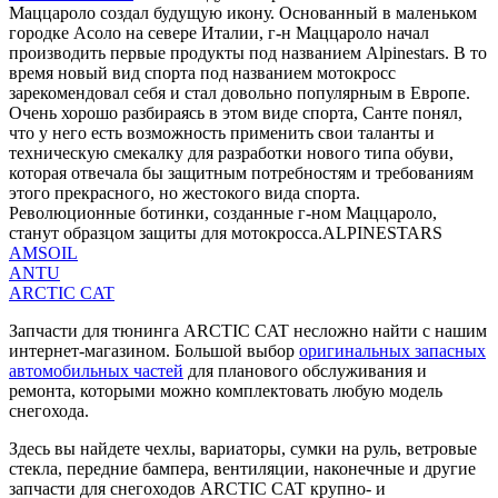
Маццароло создал будущую икону. Основанный в маленьком
городке Асоло на севере Италии, г-н Маццароло начал
производить первые продукты под названием Alpinestars. В то
время новый вид спорта под названием мотокросс
зарекомендовал себя и стал довольно популярным в Европе.
Очень хорошо разбираясь в этом виде спорта, Санте понял,
что у него есть возможность применить свои таланты и
техническую смекалку для разработки нового типа обуви,
которая отвечала бы защитным потребностям и требованиям
этого прекрасного, но жестокого вида спорта.
Революционные ботинки, созданные г-ном Маццароло,
станут образцом защиты для мотокросса.ALPINESTARS
AMSOIL
ANTU
ARCTIC CAT
Запчасти для тюнинга ARCTIC CAT несложно найти с нашим
интернет-магазином. Большой выбор
оригинальных запасных
автомобильных частей
для планового обслуживания и
ремонта, которыми можно комплектовать любую модель
снегохода.
Здесь вы найдете чехлы, вариаторы, сумки на руль, ветровые
стекла, передние бампера, вентиляции, наконечные и другие
запчасти для снегоходов ARCTIC CAT крупно- и