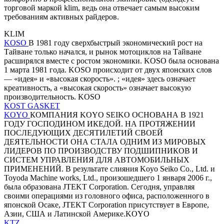
торговой маркой klim, ведь она отвечает самым высоким
требованиям активных райдеров.
KLIM
KOSO
В 1981 году сверхбыстрый экономический рост на
Тайване только начался, и рынок мотоциклов на Тайване
расширялся вместе с ростом экономики. KOSO была основана
1 марта 1981 года. KOSO происходит от двух японских слов
— «идея» и «высокая скорость». ; «идея» здесь означает
креативность, а «высокая скорость» означает высокую
производительность. KOSO
KOST GASKET
KOYO
КОМПАНИЯ KOYO SEIKO ОСНОВАНА В 1921
ГОДУ ГОСПОДИНОМ ИКЕДОЙ. НА ПРОТЯЖЕНИИ
ПОСЛЕДУЮЩИХ ДЕСЯТИЛЕТИЙ СВОЕЙ
ДЕЯТЕЛЬНОСТИ ОНА СТАЛА ОДНИМ ИЗ МИРОВЫХ
ЛИДЕРОВ ПО ПРОИЗВОДСТВУ ПОДШИПНИКОВ И
СИСТЕМ УПРАВЛЕНИЯ ДЛЯ АВТОМОБИЛЬНЫХ
ПРИМЕНЕНИЙ. В результате слияния Koyo Seiko Co., Ltd. и
Toyoda Machine works, Ltd., произошедшего 1 января 2006 г.,
была образована JTEKT Corporation. Сегодня, управляя
своими операциями из головного офиса, расположенного в
японской Осаке, JTEKT Corporation присутствует в Европе,
Азии, США и Латинской Америке.KOYO
KTZ