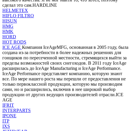
сделал это сам.HARDLINE
HELMETEX
HIFLO FILTRO
HISUN
HMG
HMK
HORD
HOT RODS
ICE AGE
Компания IceAgeMFG, основанная в 2005 году, была
создана из-за потребности в более надежных решениях для
гонщиков по пересеченной местности, стремящихся выйти за
пределы возможностей своих снегоходов. В 2011 году IceAge
расширилась до IceAge Manufacturing и IceAge Performance.
IceAge Performance представляет компанию, которую знают
все. По мере нашего роста мы перешли от предоставления не
только первоклассной продукции, которую мы производим
сами, но и расширились, включив в нее широкий выбор
продукции от других ведущих производителей отрасли.ICE
AGE
IFRIT
INTERPARTS
IPONE
ITP
IXS