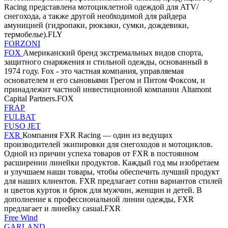
Racing представлена мотоциклетной одеждой для ATV/
снегохода, а также другой необходимой для райдера
амуницией (гидропаки, рюкзаки, сумки, дождевики,
термобелье).FLY
FORZONI
FOX
Американский бренд экстремальных видов спорта,
защитного снаряжения и стильной одежды, основанный в
1974 году. Fox - это частная компания, управляемая
основателем и его сыновьями Грегом и Питом Фоксом, и
принадлежит частной инвестиционной компании Altamont
Capital Partners.FOX
FRAP
FULBAT
FUSO JET
FXR
Компания FXR Racing — один из ведущих
производителей экипировки для снегоходов и мотоциклов.
Одной из причин успеха товаров от FXR в постоянном
расширении линейки продуктов. Каждый год мы изобретаем
и улучшаем наши товары, чтобы обеспечить лучший продукт
для наших клиентов. FXR предлагает сотни вариантов стилей
и цветов курток и брюк для мужчин, женщин и детей. В
дополнение к профессиональной линии одежды, FXR
предлагает и линейку casual.FXR
Free Wind
GARLAND