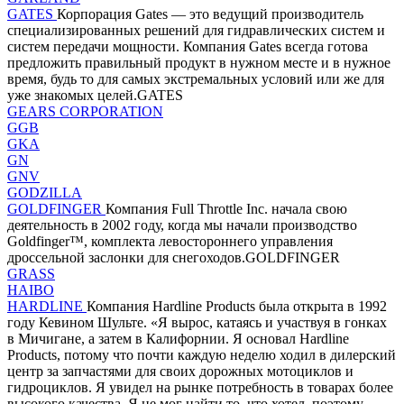
GATES
Корпорация Gates — это ведущий производитель
специализированных решений для гидравлических систем и
систем передачи мощности. Компания Gates всегда готова
предложить правильный продукт в нужном месте и в нужное
время, будь то для самых экстремальных условий или же для
уже знакомых целей.GATES
GEARS CORPORATION
GGB
GKA
GN
GNV
GODZILLA
GOLDFINGER
Компания Full Throttle Inc. начала свою
деятельность в 2002 году, когда мы начали производство
Goldfinger™, комплекта левостороннего управления
дроссельной заслонки для снегоходов.GOLDFINGER
GRASS
HAIBO
HARDLINE
Компания Hardline Products была открыта в 1992
году Кевином Шульте. «Я вырос, катаясь и участвуя в гонках
в Мичигане, а затем в Калифорнии. Я основал Hardline
Products, потому что почти каждую неделю ходил в дилерский
центр за запчастями для своих дорожных мотоциклов и
гидроциклов. Я увидел на рынке потребность в товарах более
высокого качества. Я не мог найти то, что хотел, поэтому