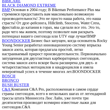
BIBICARE
BLACK DIAMOND EXTREME
BMP
Основан в 2004 году; В Bikeman Performance Plus мы
стремимся предоставить вам максимально возможную
производительность! Это не просто наша работа, это наша
страсть! От дрэг-рейсинга, Hillclimb, Snocross, Water Cress,
фристайла до катания в горах, мы сделали все это. Это то,
ради чего мы живем, поэтому позвольте нам раскрыть
потенциал вашего снегохода или UTV еще лучше!BMP
BOONDOCKER
Бизнес был запущен, когда основатель Rocky
Young Senior разработал инновационную систему впрыска
закиси азота, которая предлагала простой, легко
настраиваемый прирост производительности. Первоначально
запущенная для двухтактных карбюраторных снегоходов,
система закиси азота вскоре была расширена для двух- и
четырехтактных мотоциклов и квадроциклов и имела
невероятный успех в течение многих лет.BOONDOCKER
BOSCH
BRONCO
BUSH BUSTER
C&A
Компания C&A Pro, расположенная в самом сердце
страны снегоходов, всего в нескольких шагах от легендарной
трассы штата Миннесота Люс Лайн, уже почти три
десятилетия производит всемирно известные лыжи для
снегоходов.C&A