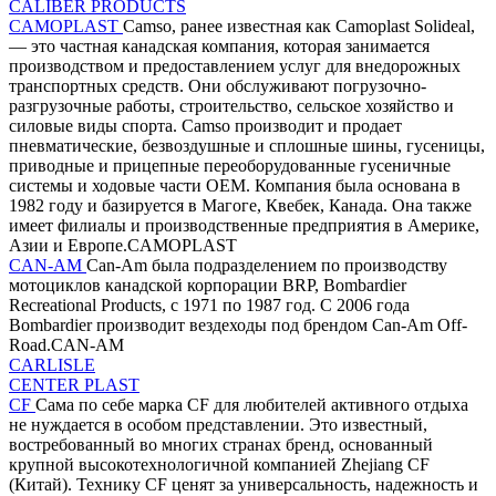
CALIBER PRODUCTS
CAMOPLAST
Camso, ранее известная как Camoplast Solideal,
— это частная канадская компания, которая занимается
производством и предоставлением услуг для внедорожных
транспортных средств. Они обслуживают погрузочно-
разгрузочные работы, строительство, сельское хозяйство и
силовые виды спорта. Camso производит и продает
пневматические, безвоздушные и сплошные шины, гусеницы,
приводные и прицепные переоборудованные гусеничные
системы и ходовые части OEM. Компания была основана в
1982 году и базируется в Магоге, Квебек, Канада. Она также
имеет филиалы и производственные предприятия в Америке,
Азии и Европе.CAMOPLAST
CAN-AM
Can-Am была подразделением по производству
мотоциклов канадской корпорации BRP, Bombardier
Recreational Products, с 1971 по 1987 год. С 2006 года
Bombardier производит вездеходы под брендом Can-Am Off-
Road.CAN-AM
CARLISLE
CENTER PLAST
CF
Сама по себе марка CF для любителей активного отдыха
не нуждается в особом представлении. Это известный,
востребованный во многих странах бренд, основанный
крупной высокотехнологичной компанией Zhejiang CF
(Китай). Технику CF ценят за универсальность, надежность и