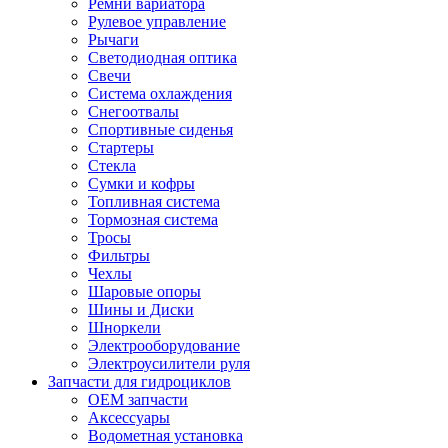
Ремни вариатора
Рулевое управление
Рычаги
Светодиодная оптика
Свечи
Система охлаждения
Снегоотвалы
Спортивные сиденья
Стартеры
Стекла
Сумки и кофры
Топливная система
Тормозная система
Тросы
Фильтры
Чехлы
Шаровые опоры
Шины и Диски
Шноркели
Электрооборудование
Электроусилители руля
Запчасти для гидроциклов
OEM запчасти
Аксессуары
Водометная установка