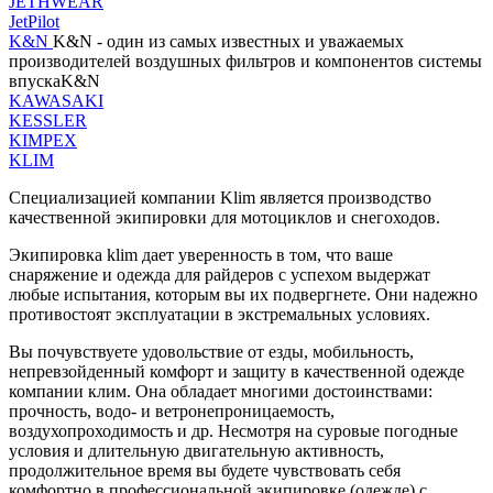
JETHWEAR
JetPilot
K&N
K&N - один из самых известных и уважаемых
производителей воздушных фильтров и компонентов системы
впускаK&N
KAWASAKI
KESSLER
KIMPEX
KLIM
Специализацией компании Klim является производство
качественной экипировки для мотоциклов и снегоходов.
Экипировка klim дает уверенность в том, что ваше
снаряжение и одежда для райдеров с успехом выдержат
любые испытания, которым вы их подвергнете. Они надежно
противостоят эксплуатации в экстремальных условиях.
Вы почувствуете удовольствие от езды, мобильность,
непревзойденный комфорт и защиту в качественной одежде
компании клим. Она обладает многими достоинствами:
прочность, водо- и ветронепроницаемость,
воздухопроходимость и др. Несмотря на суровые погодные
условия и длительную двигательную активность,
продолжительное время вы будете чувствовать себя
комфортно в профессиональной экипировке (одежде) с