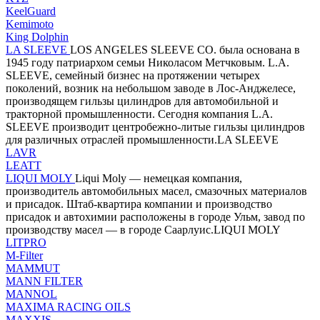
KeelGuard
Kemimoto
King Dolphin
LA SLEEVE
LOS ANGELES SLEEVE CO. была основана в
1945 году патриархом семьи Николасом Метчковым. L.A.
SLEEVE, семейный бизнес на протяжении четырех
поколений, возник на небольшом заводе в Лос-Анджелесе,
производящем гильзы цилиндров для автомобильной и
тракторной промышленности. Сегодня компания L.A.
SLEEVE производит центробежно-литые гильзы цилиндров
для различных отраслей промышленности.LA SLEEVE
LAVR
LEATT
LIQUI MOLY
Liqui Moly — немецкая компания,
производитель автомобильных масел, смазочных материалов
и присадок. Штаб-квартира компании и производство
присадок и автохимии расположены в городе Ульм, завод по
производству масел — в городе Саарлуис.LIQUI MOLY
LITPRO
M-Filter
MAMMUT
MANN FILTER
MANNOL
MAXIMA RACING OILS
MAXXIS