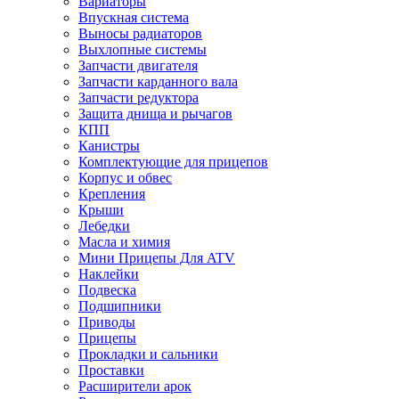
Вариаторы
Впускная система
Выносы радиаторов
Выхлопные системы
Запчасти двигателя
Запчасти карданного вала
Запчасти редуктора
Защита днища и рычагов
КПП
Канистры
Комплектующие для прицепов
Корпус и обвес
Крепления
Крыши
Лебедки
Масла и химия
Мини Прицепы Для ATV
Наклейки
Подвеска
Подшипники
Приводы
Прицепы
Прокладки и сальники
Проставки
Расширители арок