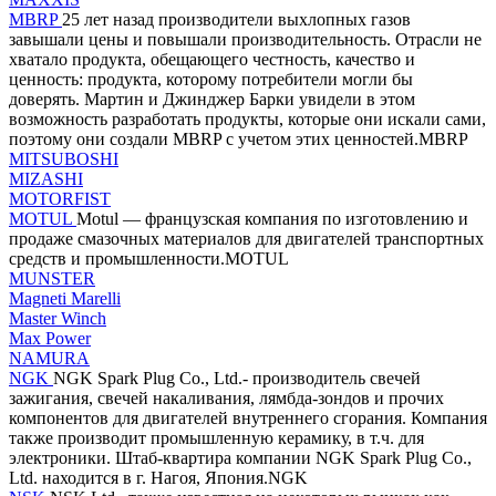
MBRP
25 лет назад производители выхлопных газов
завышали цены и повышали производительность. Отрасли не
хватало продукта, обещающего честность, качество и
ценность: продукта, которому потребители могли бы
доверять. Мартин и Джинджер Барки увидели в этом
возможность разработать продукты, которые они искали сами,
поэтому они создали MBRP с учетом этих ценностей.MBRP
MITSUBOSHI
MIZASHI
MOTORFIST
MOTUL
Motul — французская компания по изготовлению и
продаже смазочных материалов для двигателей транспортных
средств и промышленности.MOTUL
MUNSTER
Magneti Marelli
Master Winch
Max Power
NAMURA
NGK
NGK Spark Plug Co., Ltd.- производитель свечей
зажигания, свечей накаливания, лямбда-зондов и прочих
компонентов для двигателей внутреннего сгорания. Компания
также производит промышленную керамику, в т.ч. для
электроники. Штаб-квартира компании NGK Spark Plug Co.,
Ltd. находится в г. Нагоя, Япония.NGK