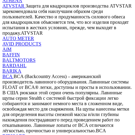
ATHENA
ATVSTAR
Защита для квадроциклов производства ATVSTAR
зарекомендовала себя наилучшим образом среди
пользователей. Качество и продуманность силового обвеса
для квадроциклов объясняется тем, что все изделия проходят
испытания в жестких условиях, прежде, чем выходят в
продажу.ATVSTAR
AUTO METER
AVID PRODUCTS
AiM
BAFFIN
BALTMOTORS
BARDAHL
BARIKA
BCA
BCA (Backcountry Access) – американский
производитель лавинного оборудования. Лавинные системы
FLOAT от BCA® легки, доступны и просты в использовании.
В США рюкзаки этой серии очень популярны. Лавинные
щупы серии Stealth с системой быстрой фиксации легко
собираются и занимают немного места в сложенном виде,
освобождая место для снаряжения. На щупы нанесены метки
для определения высоты снежной массы и/или глубины
нахождения пострадавшего перед проведением работ по
откапыванию. Лавинные лопаты от BCA отличаются
лёгкостью, прочностью и универсальностью.BCA