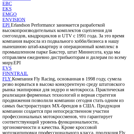
EBC
EKS
EMGO
ENVISION
EPI
Erlandson Performance занимается разработкой
высокопроизводительных комплектов сцепления для
снегоходов, квадроциклов и UTV с 1991 года. За это время
компания выросла из подвального хобби/бизнеса в нашу
нынешнюю штаб-квартиру и операционный комплекс в
промышленном парке Бакстер, штат Миннесота, куда мы
отправляем ежедневно дистрибьюторам и дилерам по всему
миру.EPI
EVS
FINNTRAIL
FLY
Компания Fly Racing, основанная в 1998 году, сумела
резво ворваться в высоко конкурентную среду штатовского
рынка экипировки для эндуро и мотокросса. Практическая
реализация фирменных технологий и верная стратегия
продвижения позволили компании сегодня стать одним из
самых быстрорастущих MX-брендов в США. Продукция
компании создается при непосредственном участии
профессиональных мотокроссменов, что гарантирует
соответствующий уровень функциональности,
эргономичности и качества. Кроме кроссовой
мотоэкипировки профессионального класса, продукция Fly