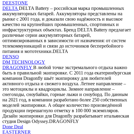
DEESTONE
DELTA
DELTA Battery – российская марка промышленных
аккумуляторных батарей. Аккумуляторы представлены на
рынке с 2001 года, и доказали свою надёжность и высокое
качество на крупнейших промышленных, спортивных и
инфраструктурных объектах. Бренд DELTA Battery предлагает
различные серии аккумуляторных батарей,
оптимизированных в зависимости от назначения: от систем
телекоммуникаций и связи до источников бесперебойного
питания и мототехники.DELTA
DENSO
DM TECHNOLOGY
DRAGONFLY
В любой точке экстремального отдыха важно
быть в правильной экипировке. С 2011 года екатеринбургская
компания Dragonfly шьёт экипировку для любителей
активного отдыха и свежего воздуха. Летнее направление –
это мотоциклы и квадроциклы. Зимнее направление –
снегоходы, сноубайки, горные лыжи и сноуборд. По данным
на 2021 год, в компании разработано более 250 собственных
моделей экипировки. А общее количество произведённой
продукции перешагнуло отметку в 100 000 экземпляров.
Дизайн экипировки для Dragonfly разрабатывает итальянская
студия Design Odyssey.DRAGONFLY
Done Deal
EASTERNER