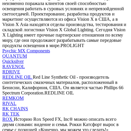
неизменно поражала клиентов своей способностью
освещения работать в суровых условиях и непревзойденной
светоотдачей. Проектирование, разработка продуктов и
маркетинг осуществляются из офиса Vision X в США, а в
Vision X Asia находятся отделы производства, тестирования и
складской логистики Vision X Global Lighting. Сегодня Vision
X Lighting имеет прочные партнерские отношения по всему
миру, где они продолжают разрабатывать самые передовые
продукты освещения в мире.PROLIGHT
Psychic MX Components
QUANTUM
Quicksilver
RAVENOL
RDRIVE
REDLINE OIL
Red Line Synthetic Oil - производитель
синтетических смазочных материалов, расположенный в
Бенисии, Калифорния, США. Он является частью Phillips 66
Spectrum Corporation.REDLINE OIL
REMKOM
RIVAL
RK CHAINS
RK TEK
ROX
Историю Rox Speed ​​FX, Inc® можно описать всего
двумя словами: видение и семья. Рокки Катсфорт вырос в
семье с позицией «Конечно, мы можем это сделать!»