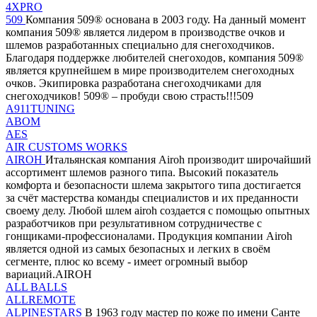
4XPRO
509
Компания 509® основана в 2003 году. На данный момент
компания 509® является лидером в производстве очков и
шлемов разработанных специально для снегоходчиков.
Благодаря поддержке любителей снегоходов, компания 509®
является крупнейшем в мире производителем снегоходных
очков. Экипировка разработана снегоходчиками для
снегоходчиков! 509® – пробуди свою страсть!!!509
A911TUNING
ABOM
AES
AIR CUSTOMS WORKS
AIROH
Итальянская компания Airoh производит широчайший
ассортимент шлемов разного типа. Высокий показатель
комфорта и безопасности шлема закрытого типа достигается
за счёт мастерства команды специалистов и их преданности
своему делу. Любой шлем airoh создается с помощью опытных
разработчиков при результативном сотрудничестве с
гонщиками-профессионалами. Продукция компании Airoh
является одной из самых безопасных и легких в своём
сегменте, плюс ко всему - имеет огромный выбор
вариаций.AIROH
ALL BALLS
ALLREMOTE
ALPINESTARS
В 1963 году мастер по коже по имени Санте