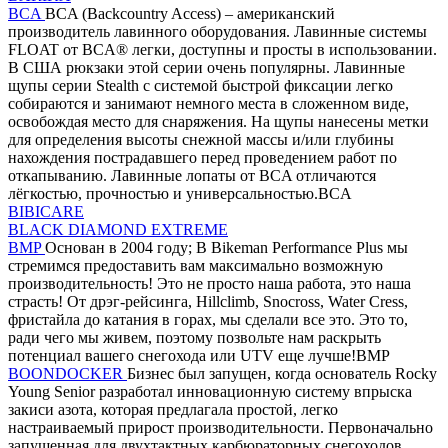
BCA
BCA (Backcountry Access) – американский
производитель лавинного оборудования. Лавинные системы
FLOAT от BCA® легки, доступны и просты в использовании.
В США рюкзаки этой серии очень популярны. Лавинные
щупы серии Stealth с системой быстрой фиксации легко
собираются и занимают немного места в сложенном виде,
освобождая место для снаряжения. На щупы нанесены метки
для определения высоты снежной массы и/или глубины
нахождения пострадавшего перед проведением работ по
откапыванию. Лавинные лопаты от BCA отличаются
лёгкостью, прочностью и универсальностью.BCA
BIBICARE
BLACK DIAMOND EXTREME
BMP
Основан в 2004 году; В Bikeman Performance Plus мы
стремимся предоставить вам максимально возможную
производительность! Это не просто наша работа, это наша
страсть! От дрэг-рейсинга, Hillclimb, Snocross, Water Cress,
фристайла до катания в горах, мы сделали все это. Это то,
ради чего мы живем, поэтому позвольте нам раскрыть
потенциал вашего снегохода или UTV еще лучше!BMP
BOONDOCKER
Бизнес был запущен, когда основатель Rocky
Young Senior разработал инновационную систему впрыска
закиси азота, которая предлагала простой, легко
настраиваемый прирост производительности. Первоначально
запущенная для двухтактных карбюраторных снегоходов,