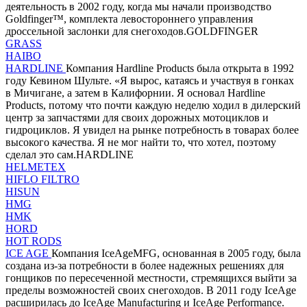
деятельность в 2002 году, когда мы начали производство
Goldfinger™, комплекта левостороннего управления
дроссельной заслонки для снегоходов.GOLDFINGER
GRASS
HAIBO
HARDLINE
Компания Hardline Products была открыта в 1992
году Кевином Шульте. «Я вырос, катаясь и участвуя в гонках
в Мичигане, а затем в Калифорнии. Я основал Hardline
Products, потому что почти каждую неделю ходил в дилерский
центр за запчастями для своих дорожных мотоциклов и
гидроциклов. Я увидел на рынке потребность в товарах более
высокого качества. Я не мог найти то, что хотел, поэтому
сделал это сам.HARDLINE
HELMETEX
HIFLO FILTRO
HISUN
HMG
HMK
HORD
HOT RODS
ICE AGE
Компания IceAgeMFG, основанная в 2005 году, была
создана из-за потребности в более надежных решениях для
гонщиков по пересеченной местности, стремящихся выйти за
пределы возможностей своих снегоходов. В 2011 году IceAge
расширилась до IceAge Manufacturing и IceAge Performance.