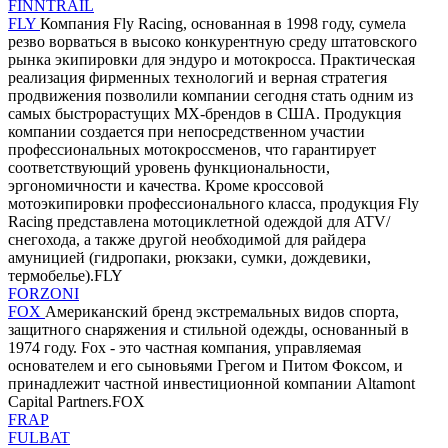
FINNTRAIL
FLY
Компания Fly Racing, основанная в 1998 году, сумела
резво ворваться в высоко конкурентную среду штатовского
рынка экипировки для эндуро и мотокросса. Практическая
реализация фирменных технологий и верная стратегия
продвижения позволили компании сегодня стать одним из
самых быстрорастущих MX-брендов в США. Продукция
компании создается при непосредственном участии
профессиональных мотокроссменов, что гарантирует
соответствующий уровень функциональности,
эргономичности и качества. Кроме кроссовой
мотоэкипировки профессионального класса, продукция Fly
Racing представлена мотоциклетной одеждой для ATV/
снегохода, а также другой необходимой для райдера
амуницией (гидропаки, рюкзаки, сумки, дождевики,
термобелье).FLY
FORZONI
FOX
Американский бренд экстремальных видов спорта,
защитного снаряжения и стильной одежды, основанный в
1974 году. Fox - это частная компания, управляемая
основателем и его сыновьями Грегом и Питом Фоксом, и
принадлежит частной инвестиционной компании Altamont
Capital Partners.FOX
FRAP
FULBAT