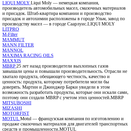
LIQUI MOLY
Liqui Moly — немецкая компания,
производитель автомобильных масел, смазочных материалов
и присадок. Штаб-квартира компании и производство
присадок и автохимии расположены в городе Ульм, завод по
производству масел — в городе Саарлуис.LIQUI MOLY
LITPRO
M-Filter
MAMMUT
MANN FILTER
MANNOL
MAXIMA RACING OILS
MAXXIS
MBRP
25 лет назад производители выхлопных газов
завышали цены и повышали производительность. Отрасли не
хватало продукта, обещающего честность, качество и
ценность: продукта, которому потребители могли бы
доверять. Мартин и Джинджер Барки увидели в этом
возможность разработать продукты, которые они искали сами,
поэтому они создали MBRP с учетом этих ценностей.MBRP
MITSUBOSHI
MIZASHI
MOTORFIST
MOTUL
Motul — французская компания по изготовлению и
продаже смазочных материалов для двигателей транспортных
средств и промышленности.MOTUL