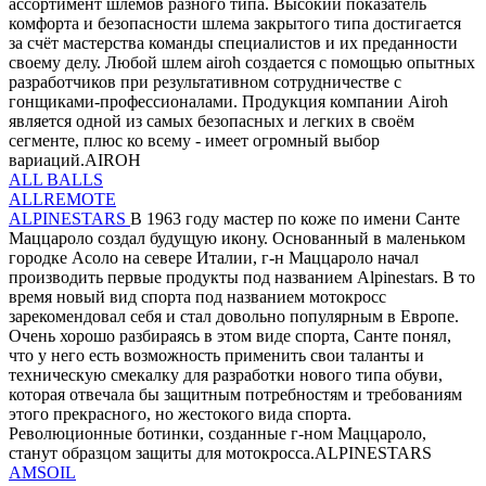
ассортимент шлемов разного типа. Высокий показатель
комфорта и безопасности шлема закрытого типа достигается
за счёт мастерства команды специалистов и их преданности
своему делу. Любой шлем airoh создается с помощью опытных
разработчиков при результативном сотрудничестве с
гонщиками-профессионалами. Продукция компании Airoh
является одной из самых безопасных и легких в своём
сегменте, плюс ко всему - имеет огромный выбор
вариаций.AIROH
ALL BALLS
ALLREMOTE
ALPINESTARS
В 1963 году мастер по коже по имени Санте
Маццароло создал будущую икону. Основанный в маленьком
городке Асоло на севере Италии, г-н Маццароло начал
производить первые продукты под названием Alpinestars. В то
время новый вид спорта под названием мотокросс
зарекомендовал себя и стал довольно популярным в Европе.
Очень хорошо разбираясь в этом виде спорта, Санте понял,
что у него есть возможность применить свои таланты и
техническую смекалку для разработки нового типа обуви,
которая отвечала бы защитным потребностям и требованиям
этого прекрасного, но жестокого вида спорта.
Революционные ботинки, созданные г-ном Маццароло,
станут образцом защиты для мотокросса.ALPINESTARS
AMSOIL