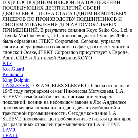
ГОДУ ГОСПОДИНОМ ИКЕДОЙ. НА ПРОТЯЖЕНИИ
ПОСЛЕДУЮЩИХ ДЕСЯТИЛЕТИЙ СВОЕЙ
ДЕЯТЕЛЬНОСТИ ОНА СТАЛА ОДНИМ ИЗ МИРОВЫХ
ЛИДЕРОВ ПО ПРОИЗВОДСТВУ ПОДШИПНИКОВ И
СИСТЕМ УПРАВЛЕНИЯ ДЛЯ АВТОМОБИЛЬНЫХ
ПРИМЕНЕНИЙ. В результате слияния Koyo Seiko Co., Ltd. и
Toyoda Machine works, Ltd., произошедшего 1 января 2006 г.,
была образована JTEKT Corporation. Сегодня, управляя
своими операциями из головного офиса, расположенного в
японской Осаке, JTEKT Corporation присутствует в Европе,
Азии, США и Латинской Америке.KOYO
KTZ
KeelGuard
Kemimoto
King Dolphin
LA SLEEVE
LOS ANGELES SLEEVE CO. была основана в
1945 году патриархом семьи Николасом Метчковым. L.A.
SLEEVE, семейный бизнес на протяжении четырех
поколений, возник на небольшом заводе в Лос-Анджелесе,
производящем гильзы цилиндров для автомобильной и
тракторной промышленности. Сегодня компания L.A.
SLEEVE производит центробежно-литые гильзы цилиндров
для различных отраслей промышленности.LA SLEEVE
LAVR
LEATT