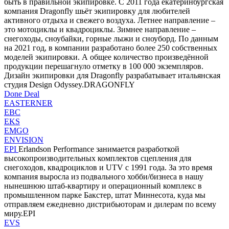
быть в правильной экипировке. С 2011 года екатеринбургская
компания Dragonfly шьёт экипировку для любителей
активного отдыха и свежего воздуха. Летнее направление –
это мотоциклы и квадроциклы. Зимнее направление –
снегоходы, сноубайки, горные лыжи и сноуборд. По данным
на 2021 год, в компании разработано более 250 собственных
моделей экипировки. А общее количество произведённой
продукции перешагнуло отметку в 100 000 экземпляров.
Дизайн экипировки для Dragonfly разрабатывает итальянская
студия Design Odyssey.DRAGONFLY
Done Deal
EASTERNER
EBC
EKS
EMGO
ENVISION
EPI
Erlandson Performance занимается разработкой
высокопроизводительных комплектов сцепления для
снегоходов, квадроциклов и UTV с 1991 года. За это время
компания выросла из подвального хобби/бизнеса в нашу
нынешнюю штаб-квартиру и операционный комплекс в
промышленном парке Бакстер, штат Миннесота, куда мы
отправляем ежедневно дистрибьюторам и дилерам по всему
миру.EPI
EVS