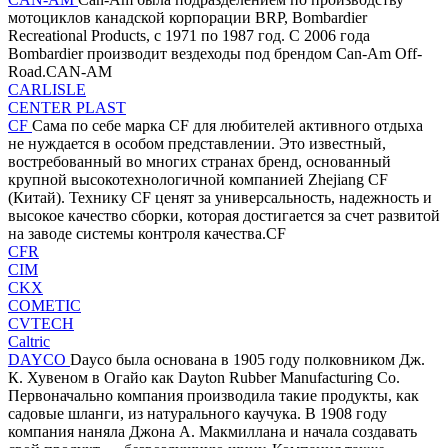
мотоциклов канадской корпорации BRP, Bombardier
Recreational Products, с 1971 по 1987 год. С 2006 года
Bombardier производит вездеходы под брендом Can-Am Off-
Road.CAN-AM
CARLISLE
CENTER PLAST
CF
Сама по себе марка CF для любителей активного отдыха
не нуждается в особом представлении. Это известный,
востребованный во многих странах бренд, основанный
крупной высокотехнологичной компанией Zhejiang CF
(Китай). Технику CF ценят за универсальность, надежность и
высокое качество сборки, которая достигается за счет развитой
на заводе системы контроля качества.CF
CFR
CIM
CKX
COMETIC
CVTECH
Caltric
DAYCO
Dayco была основана в 1905 году полковником Дж.
К. Хувеном в Огайо как Dayton Rubber Manufacturing Co.
Первоначально компания производила такие продукты, как
садовые шланги, из натурального каучука. В 1908 году
компания наняла Джона А. Макмиллана и начала создавать