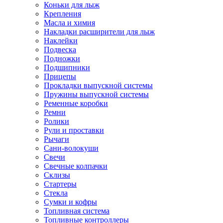
Коньки для лыж
Крепления
Масла и химия
Накладки расширители для лыж
Наклейки
Подвеска
Подножки
Подшипники
Прицепы
Прокладки выпускной системы
Пружины выпускной системы
Ременные коробки
Ремни
Ролики
Рули и проставки
Рычаги
Сани-волокуши
Свечи
Свечные колпачки
Склизы
Стартеры
Стекла
Сумки и кофры
Топливная система
Топливные контроллеры