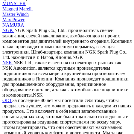
MUNSTER
Magneti Marelli
Master Winch
Max Power
NAMURA
NGK
NGK Spark Plug Co., Ltd.- производитель свечей
зажигания, свечей накаливания, лямбда-зондов и прочих
компонентов для двигателей внутреннего сгорания. Компания
также производит промышленную керамику, в т.ч. для
электроники. Штаб-квартира компании NGK Spark Plug Co.,
Ltd. находится в г. Нагоя, Япония.NGK
NSK
NSK Ltd., также известная на некоторых рынках как
NSK Automation, является крупным производителем
подшипников во всем мире и крупнейшим производителем
подшипников в Японии. Компания производит подшипники
для промышленного оборудования, прецизионное
оборудование и детали, а также автомобильные подшипники
и компоненты.NSK
ODI
За последние 40 лет мы посвятили себя тому, чтобы
предлагать лучшее, что можно предложить в каждом из наших
продуктов. Это включает в себя наши запатентованные
составы для захвата, которые были тщательно исследованы и
протестированы ведущими спортсменами по всему миру,
чтобы гарантировать, что они обеспечивают максимально
возможный уровень комфорта и долговечности. Мы также