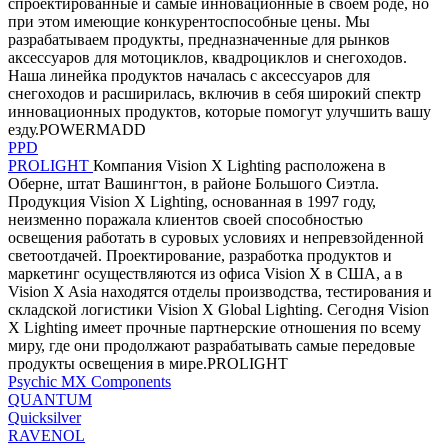
спроектированные и самые инновационные в своем роде, но
при этом имеющие конкурентоспособные цены. Мы
разрабатываем продукты, предназначенные для рынков
аксессуаров для мотоциклов, квадроциклов и снегоходов.
Наша линейка продуктов началась с аксессуаров для
снегоходов и расширилась, включив в себя широкий спектр
инновационных продуктов, которые помогут улучшить вашу
езду.POWERMADD
PPD
PROLIGHT
Компания Vision X Lighting расположена в
Оберне, штат Вашингтон, в районе Большого Сиэтла.
Продукция Vision X Lighting, основанная в 1997 году,
неизменно поражала клиентов своей способностью
освещения работать в суровых условиях и непревзойденной
светоотдачей. Проектирование, разработка продуктов и
маркетинг осуществляются из офиса Vision X в США, а в
Vision X Asia находятся отделы производства, тестирования и
складской логистики Vision X Global Lighting. Сегодня Vision
X Lighting имеет прочные партнерские отношения по всему
миру, где они продолжают разрабатывать самые передовые
продукты освещения в мире.PROLIGHT
Psychic MX Components
QUANTUM
Quicksilver
RAVENOL