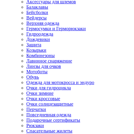
Аксессуары для шлемов
Балаклавы
Бейсболки
Вейдерсы
Верхняя одежда
Гермосумки и Герморюкзаки
Гидроодежда
Дождевики
Защита
Козырьки
Комбинезоны
Лавинное снаряжение
Линзы для очков
Мотоботы
Обувь
Одежда для мотокросса и эндуро
Очки для гидроцикла
Очки зимние
Очки кроссовые
Очки солнцезащитные
Перчатки
Повседневная одежда
Подарочные сертификаты
Рюкзаки
Спасательные жилеты