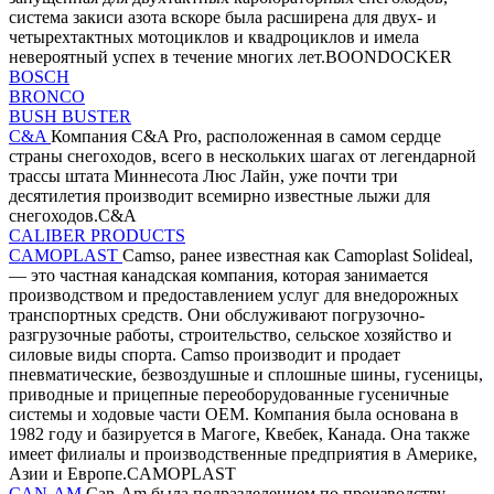
система закиси азота вскоре была расширена для двух- и
четырехтактных мотоциклов и квадроциклов и имела
невероятный успех в течение многих лет.BOONDOCKER
BOSCH
BRONCO
BUSH BUSTER
C&A
Компания C&A Pro, расположенная в самом сердце
страны снегоходов, всего в нескольких шагах от легендарной
трассы штата Миннесота Люс Лайн, уже почти три
десятилетия производит всемирно известные лыжи для
снегоходов.C&A
CALIBER PRODUCTS
CAMOPLAST
Camso, ранее известная как Camoplast Solideal,
— это частная канадская компания, которая занимается
производством и предоставлением услуг для внедорожных
транспортных средств. Они обслуживают погрузочно-
разгрузочные работы, строительство, сельское хозяйство и
силовые виды спорта. Camso производит и продает
пневматические, безвоздушные и сплошные шины, гусеницы,
приводные и прицепные переоборудованные гусеничные
системы и ходовые части OEM. Компания была основана в
1982 году и базируется в Магоге, Квебек, Канада. Она также
имеет филиалы и производственные предприятия в Америке,
Азии и Европе.CAMOPLAST
CAN-AM
Can-Am была подразделением по производству