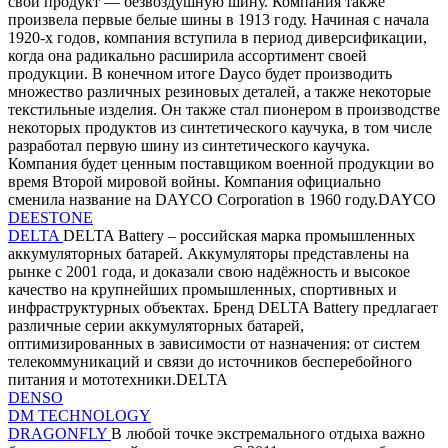
свой продукт — безвоздушную шину. Компания также
произвела первые белые шины в 1913 году. Начиная с начала
1920-х годов, компания вступила в период диверсификации,
когда она радикально расширила ассортимент своей
продукции. В конечном итоге Dayco будет производить
множество различных резиновых деталей, а также некоторые
текстильные изделия. Он также стал пионером в производстве
некоторых продуктов из синтетического каучука, в том числе
разработал первую шину из синтетического каучука.
Компания будет ценным поставщиком военной продукции во
время Второй мировой войны. Компания официально
сменила название на DAYCO Corporation в 1960 году.DAYCO
DEESTONE
DELTA
DELTA Battery – российская марка промышленных
аккумуляторных батарей. Аккумуляторы представлены на
рынке с 2001 года, и доказали свою надёжность и высокое
качество на крупнейших промышленных, спортивных и
инфраструктурных объектах. Бренд DELTA Battery предлагает
различные серии аккумуляторных батарей,
оптимизированных в зависимости от назначения: от систем
телекоммуникаций и связи до источников бесперебойного
питания и мототехники.DELTA
DENSO
DM TECHNOLOGY
DRAGONFLY
В любой точке экстремального отдыха важно