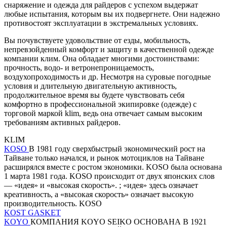
снаряжение и одежда для райдеров с успехом выдержат
любые испытания, которым вы их подвергнете. Они надежно
противостоят эксплуатации в экстремальных условиях.
Вы почувствуете удовольствие от езды, мобильность,
непревзойденный комфорт и защиту в качественной одежде
компании клим. Она обладает многими достоинствами:
прочность, водо- и ветронепроницаемость,
воздухопроходимость и др. Несмотря на суровые погодные
условия и длительную двигательную активность,
продолжительное время вы будете чувствовать себя
комфортно в профессиональной экипировке (одежде) с
торговой маркой klim, ведь она отвечает самым высоким
требованиям активных райдеров.
KLIM
KOSO
В 1981 году сверхбыстрый экономический рост на
Тайване только начался, и рынок мотоциклов на Тайване
расширялся вместе с ростом экономики. KOSO была основана
1 марта 1981 года. KOSO происходит от двух японских слов
— «идея» и «высокая скорость». ; «идея» здесь означает
креативность, а «высокая скорость» означает высокую
производительность. KOSO
KOST GASKET
KOYO
КОМПАНИЯ KOYO SEIKO ОСНОВАНА В 1921