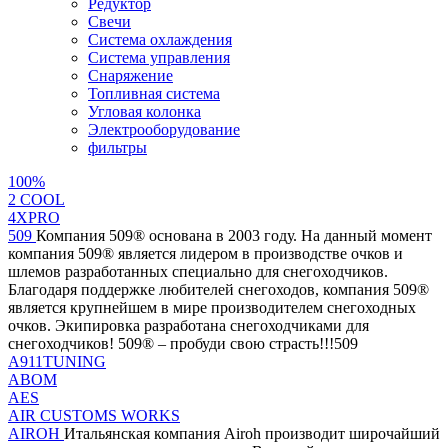
Редуктор
Свечи
Система охлаждения
Система управления
Снаряжение
Топливная система
Угловая колонка
Электрооборудование
фильтры
100%
2 СOOL
4XPRO
509
Компания 509® основана в 2003 году. На данный момент
компания 509® является лидером в производстве очков и
шлемов разработанных специально для снегоходчиков.
Благодаря поддержке любителей снегоходов, компания 509®
является крупнейшем в мире производителем снегоходных
очков. Экипировка разработана снегоходчиками для
снегоходчиков! 509® – пробуди свою страсть!!!509
A911TUNING
ABOM
AES
AIR CUSTOMS WORKS
AIROH
Итальянская компания Airoh производит широчайший