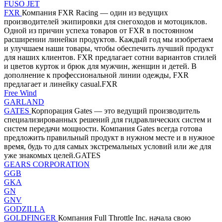
FUSO JET
FXR
Компания FXR Racing — один из ведущих
производителей экипировки для снегоходов и мотоциклов.
Одной из причин успеха товаров от FXR в постоянном
расширении линейки продуктов. Каждый год мы изобретаем
и улучшаем наши товары, чтобы обеспечить лучший продукт
для наших клиентов. FXR предлагает сотни вариантов стилей
и цветов курток и брюк для мужчин, женщин и детей. В
дополнение к профессиональной линии одежды, FXR
предлагает и линейку casual.FXR
Free Wind
GARLAND
GATES
Корпорация Gates — это ведущий производитель
специализированных решений для гидравлических систем и
систем передачи мощности. Компания Gates всегда готова
предложить правильный продукт в нужном месте и в нужное
время, будь то для самых экстремальных условий или же для
уже знакомых целей.GATES
GEARS CORPORATION
GGB
GKA
GN
GNV
GODZILLA
GOLDFINGER
Компания Full Throttle Inc. начала свою