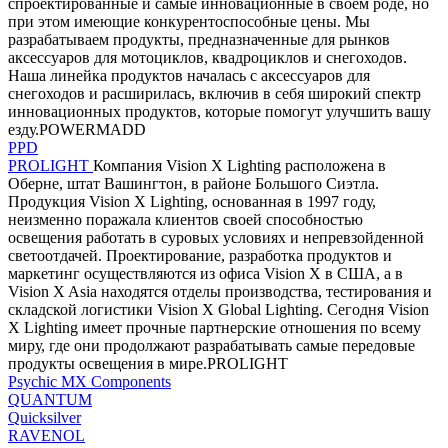
спроектированные и самые инновационные в своем роде, но
при этом имеющие конкурентоспособные цены. Мы
разрабатываем продукты, предназначенные для рынков
аксессуаров для мотоциклов, квадроциклов и снегоходов.
Наша линейка продуктов началась с аксессуаров для
снегоходов и расширилась, включив в себя широкий спектр
инновационных продуктов, которые помогут улучшить вашу
езду.POWERMADD
PPD
PROLIGHT
Компания Vision X Lighting расположена в
Оберне, штат Вашингтон, в районе Большого Сиэтла.
Продукция Vision X Lighting, основанная в 1997 году,
неизменно поражала клиентов своей способностью
освещения работать в суровых условиях и непревзойденной
светоотдачей. Проектирование, разработка продуктов и
маркетинг осуществляются из офиса Vision X в США, а в
Vision X Asia находятся отделы производства, тестирования и
складской логистики Vision X Global Lighting. Сегодня Vision
X Lighting имеет прочные партнерские отношения по всему
миру, где они продолжают разрабатывать самые передовые
продукты освещения в мире.PROLIGHT
Psychic MX Components
QUANTUM
Quicksilver
RAVENOL