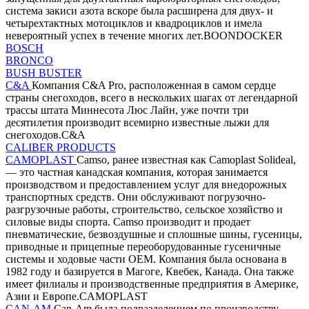
система закиси азота вскоре была расширена для двух- и
четырехтактных мотоциклов и квадроциклов и имела
невероятный успех в течение многих лет.BOONDOCKER
BOSCH
BRONCO
BUSH BUSTER
C&A
Компания C&A Pro, расположенная в самом сердце
страны снегоходов, всего в нескольких шагах от легендарной
трассы штата Миннесота Люс Лайн, уже почти три
десятилетия производит всемирно известные лыжи для
снегоходов.C&A
CALIBER PRODUCTS
CAMOPLAST
Camso, ранее известная как Camoplast Solideal,
— это частная канадская компания, которая занимается
производством и предоставлением услуг для внедорожных
транспортных средств. Они обслуживают погрузочно-
разгрузочные работы, строительство, сельское хозяйство и
силовые виды спорта. Camso производит и продает
пневматические, безвоздушные и сплошные шины, гусеницы,
приводные и прицепные переоборудованные гусеничные
системы и ходовые части OEM. Компания была основана в
1982 году и базируется в Магоге, Квебек, Канада. Она также
имеет филиалы и производственные предприятия в Америке,
Азии и Европе.CAMOPLAST
CAN-AM
Can-Am была подразделением по производству