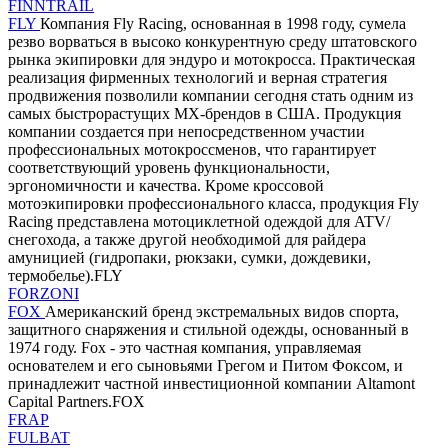
FINNTRAIL
FLY
Компания Fly Racing, основанная в 1998 году, сумела
резво ворваться в высоко конкурентную среду штатовского
рынка экипировки для эндуро и мотокросса. Практическая
реализация фирменных технологий и верная стратегия
продвижения позволили компании сегодня стать одним из
самых быстрорастущих MX-брендов в США. Продукция
компании создается при непосредственном участии
профессиональных мотокроссменов, что гарантирует
соответствующий уровень функциональности,
эргономичности и качества. Кроме кроссовой
мотоэкипировки профессионального класса, продукция Fly
Racing представлена мотоциклетной одеждой для ATV/
снегохода, а также другой необходимой для райдера
амуницией (гидропаки, рюкзаки, сумки, дождевики,
термобелье).FLY
FORZONI
FOX
Американский бренд экстремальных видов спорта,
защитного снаряжения и стильной одежды, основанный в
1974 году. Fox - это частная компания, управляемая
основателем и его сыновьями Грегом и Питом Фоксом, и
принадлежит частной инвестиционной компании Altamont
Capital Partners.FOX
FRAP
FULBAT