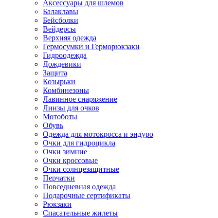
Аксессуары для шлемов
Балаклавы
Бейсболки
Вейдерсы
Верхняя одежда
Гермосумки и Герморюкзаки
Гидроодежда
Дождевики
Защита
Козырьки
Комбинезоны
Лавинное снаряжение
Линзы для очков
Мотоботы
Обувь
Одежда для мотокросса и эндуро
Очки для гидроцикла
Очки зимние
Очки кроссовые
Очки солнцезащитные
Перчатки
Повседневная одежда
Подарочные сертификаты
Рюкзаки
Спасательные жилеты