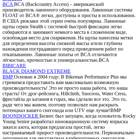
BCA
BCA (Backcountry Access) – американский
производитель лавинного оборудования. Лавинные системы
FLOAT от BCA® легки, доступны и просты в использовании.
В США рюкзаки этой серии очень популярны. Лавинные
щупы серии Stealth с системой быстрой фиксации легко
собираются и занимают немного места в сложенном виде,
освобождая место для снаряжения. На щупы нанесены метки
для определения высоты снежной массы и/или глубины
нахождения пострадавшего перед проведением работ по
откапыванию. Лавинные лопаты от BCA отличаются
лёгкостью, прочностью и универсальностью.BCA
BIBICARE
BLACK DIAMOND EXTREME
BMP
Основан в 2004 году; В Bikeman Performance Plus мы
стремимся предоставить вам максимально возможную
производительность! Это не просто наша работа, это наша
страсть! От дрэг-рейсинга, Hillclimb, Snocross, Water Cress,
фристайла до катания в горах, мы сделали все это. Это то,
ради чего мы живем, поэтому позвольте нам раскрыть
потенциал вашего снегохода или UTV еще лучше!BMP
BOONDOCKER
Бизнес был запущен, когда основатель Rocky
Young Senior разработал инновационную систему впрыска
закиси азота, которая предлагала простой, легко
настраиваемый прирост производительности. Первоначально
запущенная для двухтактных карбюраторных снегоходов,