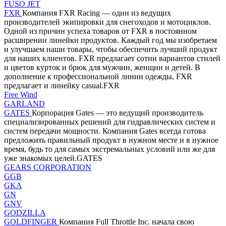
FUSO JET
FXR
Компания FXR Racing — один из ведущих
производителей экипировки для снегоходов и мотоциклов.
Одной из причин успеха товаров от FXR в постоянном
расширении линейки продуктов. Каждый год мы изобретаем
и улучшаем наши товары, чтобы обеспечить лучший продукт
для наших клиентов. FXR предлагает сотни вариантов стилей
и цветов курток и брюк для мужчин, женщин и детей. В
дополнение к профессиональной линии одежды, FXR
предлагает и линейку casual.FXR
Free Wind
GARLAND
GATES
Корпорация Gates — это ведущий производитель
специализированных решений для гидравлических систем и
систем передачи мощности. Компания Gates всегда готова
предложить правильный продукт в нужном месте и в нужное
время, будь то для самых экстремальных условий или же для
уже знакомых целей.GATES
GEARS CORPORATION
GGB
GKA
GN
GNV
GODZILLA
GOLDFINGER
Компания Full Throttle Inc. начала свою