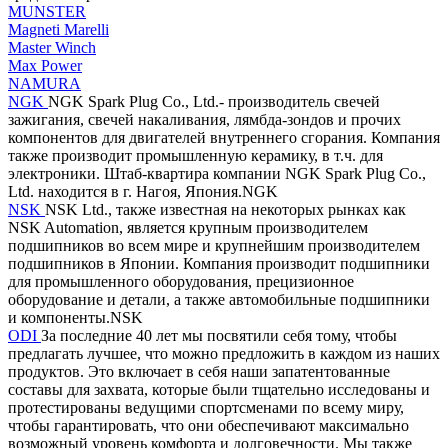
MUNSTER
Magneti Marelli
Master Winch
Max Power
NAMURA
NGK
NGK Spark Plug Co., Ltd.- производитель свечей
зажигания, свечей накаливания, лямбда-зондов и прочих
компонентов для двигателей внутреннего сгорания. Компания
также производит промышленную керамику, в т.ч. для
электроники. Штаб-квартира компании NGK Spark Plug Co.,
Ltd. находится в г. Нагоя, Япония.NGK
NSK
NSK Ltd., также известная на некоторых рынках как
NSK Automation, является крупным производителем
подшипников во всем мире и крупнейшим производителем
подшипников в Японии. Компания производит подшипники
для промышленного оборудования, прецизионное
оборудование и детали, а также автомобильные подшипники
и компоненты.NSK
ODI
За последние 40 лет мы посвятили себя тому, чтобы
предлагать лучшее, что можно предложить в каждом из наших
продуктов. Это включает в себя наши запатентованные
составы для захвата, которые были тщательно исследованы и
протестированы ведущими спортсменами по всему миру,
чтобы гарантировать, что они обеспечивают максимально
возможный уровень комфорта и долговечности. Мы также