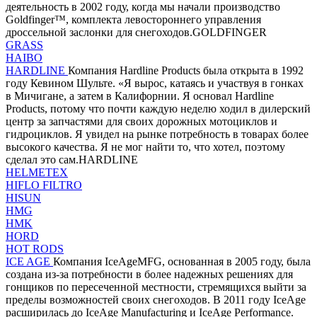
деятельность в 2002 году, когда мы начали производство
Goldfinger™, комплекта левостороннего управления
дроссельной заслонки для снегоходов.GOLDFINGER
GRASS
HAIBO
HARDLINE
Компания Hardline Products была открыта в 1992
году Кевином Шульте. «Я вырос, катаясь и участвуя в гонках
в Мичигане, а затем в Калифорнии. Я основал Hardline
Products, потому что почти каждую неделю ходил в дилерский
центр за запчастями для своих дорожных мотоциклов и
гидроциклов. Я увидел на рынке потребность в товарах более
высокого качества. Я не мог найти то, что хотел, поэтому
сделал это сам.HARDLINE
HELMETEX
HIFLO FILTRO
HISUN
HMG
HMK
HORD
HOT RODS
ICE AGE
Компания IceAgeMFG, основанная в 2005 году, была
создана из-за потребности в более надежных решениях для
гонщиков по пересеченной местности, стремящихся выйти за
пределы возможностей своих снегоходов. В 2011 году IceAge
расширилась до IceAge Manufacturing и IceAge Performance.