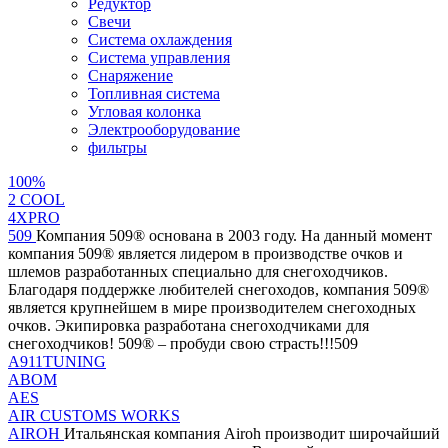
Редуктор
Свечи
Система охлаждения
Система управления
Снаряжение
Топливная система
Угловая колонка
Электрооборудование
фильтры
100%
2 СOOL
4XPRO
509
Компания 509® основана в 2003 году. На данный момент
компания 509® является лидером в производстве очков и
шлемов разработанных специально для снегоходчиков.
Благодаря поддержке любителей снегоходов, компания 509®
является крупнейшем в мире производителем снегоходных
очков. Экипировка разработана снегоходчиками для
снегоходчиков! 509® – пробуди свою страсть!!!509
A911TUNING
ABOM
AES
AIR CUSTOMS WORKS
AIROH
Итальянская компания Airoh производит широчайший