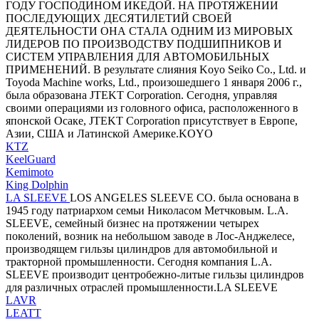
ГОДУ ГОСПОДИНОМ ИКЕДОЙ. НА ПРОТЯЖЕНИИ
ПОСЛЕДУЮЩИХ ДЕСЯТИЛЕТИЙ СВОЕЙ
ДЕЯТЕЛЬНОСТИ ОНА СТАЛА ОДНИМ ИЗ МИРОВЫХ
ЛИДЕРОВ ПО ПРОИЗВОДСТВУ ПОДШИПНИКОВ И
СИСТЕМ УПРАВЛЕНИЯ ДЛЯ АВТОМОБИЛЬНЫХ
ПРИМЕНЕНИЙ. В результате слияния Koyo Seiko Co., Ltd. и
Toyoda Machine works, Ltd., произошедшего 1 января 2006 г.,
была образована JTEKT Corporation. Сегодня, управляя
своими операциями из головного офиса, расположенного в
японской Осаке, JTEKT Corporation присутствует в Европе,
Азии, США и Латинской Америке.KOYO
KTZ
KeelGuard
Kemimoto
King Dolphin
LA SLEEVE
LOS ANGELES SLEEVE CO. была основана в
1945 году патриархом семьи Николасом Метчковым. L.A.
SLEEVE, семейный бизнес на протяжении четырех
поколений, возник на небольшом заводе в Лос-Анджелесе,
производящем гильзы цилиндров для автомобильной и
тракторной промышленности. Сегодня компания L.A.
SLEEVE производит центробежно-литые гильзы цилиндров
для различных отраслей промышленности.LA SLEEVE
LAVR
LEATT