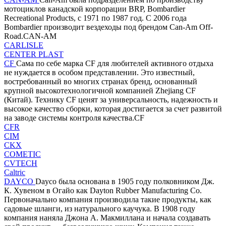
мотоциклов канадской корпорации BRP, Bombardier
Recreational Products, с 1971 по 1987 год. С 2006 года
Bombardier производит вездеходы под брендом Can-Am Off-
Road.CAN-AM
CARLISLE
CENTER PLAST
CF
Сама по себе марка CF для любителей активного отдыха
не нуждается в особом представлении. Это известный,
востребованный во многих странах бренд, основанный
крупной высокотехнологичной компанией Zhejiang CF
(Китай). Технику CF ценят за универсальность, надежность и
высокое качество сборки, которая достигается за счет развитой
на заводе системы контроля качества.CF
CFR
CIM
CKX
COMETIC
CVTECH
Caltric
DAYCO
Dayco была основана в 1905 году полковником Дж.
К. Хувеном в Огайо как Dayton Rubber Manufacturing Co.
Первоначально компания производила такие продукты, как
садовые шланги, из натурального каучука. В 1908 году
компания наняла Джона А. Макмиллана и начала создавать