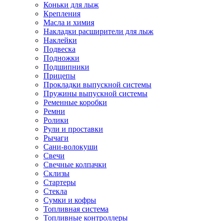
Коньки для лыж
Крепления
Масла и химия
Накладки расширители для лыж
Наклейки
Подвеска
Подножки
Подшипники
Прицепы
Прокладки выпускной системы
Пружины выпускной системы
Ременные коробки
Ремни
Ролики
Рули и проставки
Рычаги
Сани-волокуши
Свечи
Свечные колпачки
Склизы
Стартеры
Стекла
Сумки и кофры
Топливная система
Топливные контроллеры