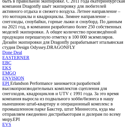
быть в правильной экипировке. С 2011 года екатеринбургская
компания Dragonfly шьёт экипировку для любителей
активного отдыха и свежего воздуха. Летнее направление –
это мотоциклы и квадроциклы. Зимнее направление –
снегоходы, сноубайки, горные лыжи и сноуборд. По данным
на 2021 год, в компании разработано более 250 собственных
моделей экипировки. А общее количество произведённой
продукции перешагнуло отметку в 100 000 экземпляров.
Дизайн экипировки для Dragonfly разрабатывает итальянская
студия Design Odyssey.DRAGONFLY
Done Deal
EASTERNER
EBC
EKS
EMGO
ENVISION
EPI
Erlandson Performance занимается разработкой
высокопроизводительных комплектов сцепления для
снегоходов, квадроциклов и UTV с 1991 года. За это время
компания выросла из подвального хобби/бизнеса в нашу
нынешнюю штаб-квартиру и операционный комплекс в
промышленном парке Бакстер, штат Миннесота, куда мы
отправляем ежедневно дистрибьюторам и дилерам по всему
миру.EPI
EVS