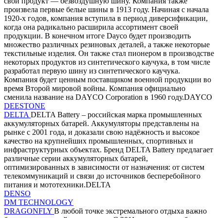
свой продукт — безвоздушную шину. Компания также
произвела первые белые шины в 1913 году. Начиная с начала
1920-х годов, компания вступила в период диверсификации,
когда она радикально расширила ассортимент своей
продукции. В конечном итоге Dayco будет производить
множество различных резиновых деталей, а также некоторые
текстильные изделия. Он также стал пионером в производстве
некоторых продуктов из синтетического каучука, в том числе
разработал первую шину из синтетического каучука.
Компания будет ценным поставщиком военной продукции во
время Второй мировой войны. Компания официально
сменила название на DAYCO Corporation в 1960 году.DAYCO
DEESTONE
DELTA
DELTA Battery – российская марка промышленных
аккумуляторных батарей. Аккумуляторы представлены на
рынке с 2001 года, и доказали свою надёжность и высокое
качество на крупнейших промышленных, спортивных и
инфраструктурных объектах. Бренд DELTA Battery предлагает
различные серии аккумуляторных батарей,
оптимизированных в зависимости от назначения: от систем
телекоммуникаций и связи до источников бесперебойного
питания и мототехники.DELTA
DENSO
DM TECHNOLOGY
DRAGONFLY
В любой точке экстремального отдыха важно