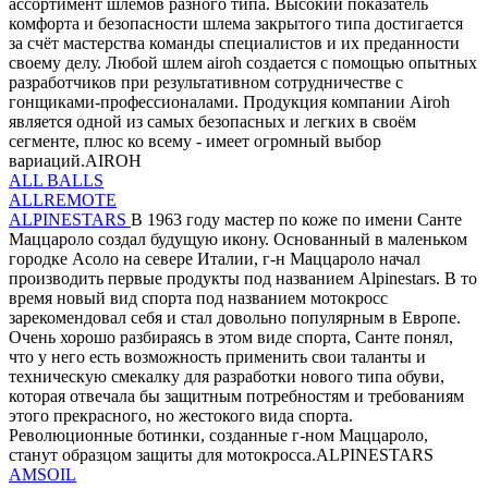
ассортимент шлемов разного типа. Высокий показатель
комфорта и безопасности шлема закрытого типа достигается
за счёт мастерства команды специалистов и их преданности
своему делу. Любой шлем airoh создается с помощью опытных
разработчиков при результативном сотрудничестве с
гонщиками-профессионалами. Продукция компании Airoh
является одной из самых безопасных и легких в своём
сегменте, плюс ко всему - имеет огромный выбор
вариаций.AIROH
ALL BALLS
ALLREMOTE
ALPINESTARS
В 1963 году мастер по коже по имени Санте
Маццароло создал будущую икону. Основанный в маленьком
городке Асоло на севере Италии, г-н Маццароло начал
производить первые продукты под названием Alpinestars. В то
время новый вид спорта под названием мотокросс
зарекомендовал себя и стал довольно популярным в Европе.
Очень хорошо разбираясь в этом виде спорта, Санте понял,
что у него есть возможность применить свои таланты и
техническую смекалку для разработки нового типа обуви,
которая отвечала бы защитным потребностям и требованиям
этого прекрасного, но жестокого вида спорта.
Революционные ботинки, созданные г-ном Маццароло,
станут образцом защиты для мотокросса.ALPINESTARS
AMSOIL