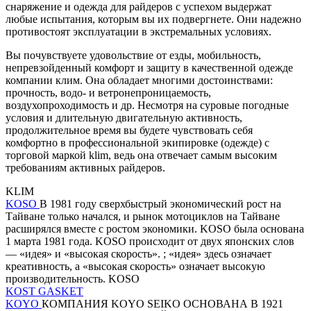
снаряжение и одежда для райдеров с успехом выдержат
любые испытания, которым вы их подвергнете. Они надежно
противостоят эксплуатации в экстремальных условиях.
Вы почувствуете удовольствие от езды, мобильность,
непревзойденный комфорт и защиту в качественной одежде
компании клим. Она обладает многими достоинствами:
прочность, водо- и ветронепроницаемость,
воздухопроходимость и др. Несмотря на суровые погодные
условия и длительную двигательную активность,
продолжительное время вы будете чувствовать себя
комфортно в профессиональной экипировке (одежде) с
торговой маркой klim, ведь она отвечает самым высоким
требованиям активных райдеров.
KLIM
KOSO
В 1981 году сверхбыстрый экономический рост на
Тайване только начался, и рынок мотоциклов на Тайване
расширялся вместе с ростом экономики. KOSO была основана
1 марта 1981 года. KOSO происходит от двух японских слов
— «идея» и «высокая скорость». ; «идея» здесь означает
креативность, а «высокая скорость» означает высокую
производительность. KOSO
KOST GASKET
KOYO
КОМПАНИЯ KOYO SEIKO ОСНОВАНА В 1921