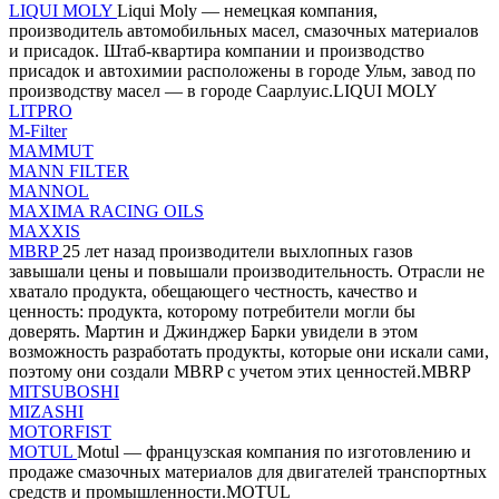
LIQUI MOLY
Liqui Moly — немецкая компания,
производитель автомобильных масел, смазочных материалов
и присадок. Штаб-квартира компании и производство
присадок и автохимии расположены в городе Ульм, завод по
производству масел — в городе Саарлуис.LIQUI MOLY
LITPRO
M-Filter
MAMMUT
MANN FILTER
MANNOL
MAXIMA RACING OILS
MAXXIS
MBRP
25 лет назад производители выхлопных газов
завышали цены и повышали производительность. Отрасли не
хватало продукта, обещающего честность, качество и
ценность: продукта, которому потребители могли бы
доверять. Мартин и Джинджер Барки увидели в этом
возможность разработать продукты, которые они искали сами,
поэтому они создали MBRP с учетом этих ценностей.MBRP
MITSUBOSHI
MIZASHI
MOTORFIST
MOTUL
Motul — французская компания по изготовлению и
продаже смазочных материалов для двигателей транспортных
средств и промышленности.MOTUL