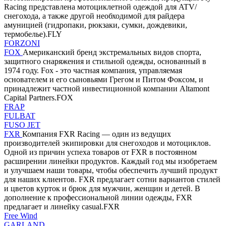
Racing представлена мотоциклетной одеждой для ATV/
снегохода, а также другой необходимой для райдера
амуницией (гидропаки, рюкзаки, сумки, дождевики,
термобелье).FLY
FORZONI
FOX
Американский бренд экстремальных видов спорта,
защитного снаряжения и стильной одежды, основанный в
1974 году. Fox - это частная компания, управляемая
основателем и его сыновьями Грегом и Питом Фоксом, и
принадлежит частной инвестиционной компании Altamont
Capital Partners.FOX
FRAP
FULBAT
FUSO JET
FXR
Компания FXR Racing — один из ведущих
производителей экипировки для снегоходов и мотоциклов.
Одной из причин успеха товаров от FXR в постоянном
расширении линейки продуктов. Каждый год мы изобретаем
и улучшаем наши товары, чтобы обеспечить лучший продукт
для наших клиентов. FXR предлагает сотни вариантов стилей
и цветов курток и брюк для мужчин, женщин и детей. В
дополнение к профессиональной линии одежды, FXR
предлагает и линейку casual.FXR
Free Wind
GARLAND