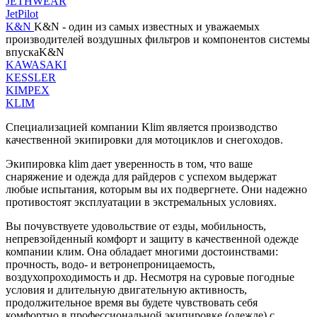
JETHWEAR
JetPilot
K&N
K&N - один из самых известных и уважаемых
производителей воздушных фильтров и компонентов системы
впускаK&N
KAWASAKI
KESSLER
KIMPEX
KLIM
Специализацией компании Klim является производство
качественной экипировки для мотоциклов и снегоходов.
Экипировка klim дает уверенность в том, что ваше
снаряжение и одежда для райдеров с успехом выдержат
любые испытания, которым вы их подвергнете. Они надежно
противостоят эксплуатации в экстремальных условиях.
Вы почувствуете удовольствие от езды, мобильность,
непревзойденный комфорт и защиту в качественной одежде
компании клим. Она обладает многими достоинствами:
прочность, водо- и ветронепроницаемость,
воздухопроходимость и др. Несмотря на суровые погодные
условия и длительную двигательную активность,
продолжительное время вы будете чувствовать себя
комфортно в профессиональной экипировке (одежде) с