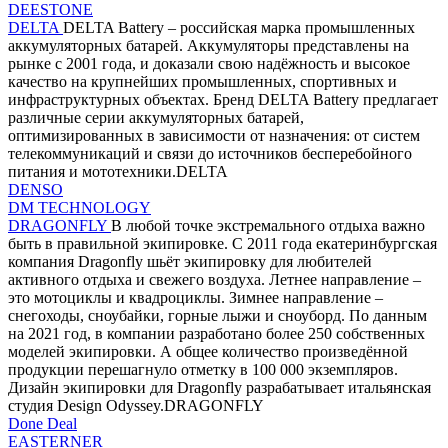
DEESTONE
DELTA
DELTA Battery – российская марка промышленных
аккумуляторных батарей. Аккумуляторы представлены на
рынке с 2001 года, и доказали свою надёжность и высокое
качество на крупнейших промышленных, спортивных и
инфраструктурных объектах. Бренд DELTA Battery предлагает
различные серии аккумуляторных батарей,
оптимизированных в зависимости от назначения: от систем
телекоммуникаций и связи до источников бесперебойного
питания и мототехники.DELTA
DENSO
DM TECHNOLOGY
DRAGONFLY
В любой точке экстремального отдыха важно
быть в правильной экипировке. С 2011 года екатеринбургская
компания Dragonfly шьёт экипировку для любителей
активного отдыха и свежего воздуха. Летнее направление –
это мотоциклы и квадроциклы. Зимнее направление –
снегоходы, сноубайки, горные лыжи и сноуборд. По данным
на 2021 год, в компании разработано более 250 собственных
моделей экипировки. А общее количество произведённой
продукции перешагнуло отметку в 100 000 экземпляров.
Дизайн экипировки для Dragonfly разрабатывает итальянская
студия Design Odyssey.DRAGONFLY
Done Deal
EASTERNER