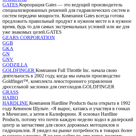
GATES
Корпорация Gates — это ведущий производитель
специализированных решений для гидравлических систем и
систем передачи мощности. Компания Gates всегда готова
предложить правильный продукт в нужном месте и в нужное
время, будь то для самых экстремальных условий или же для
уже знакомых целей.GATES
GEARS CORPORATION
GGB
GKA
GN
GNV
GODZILLA
GOLDFINGER
Компания Full Throttle Inc. начала свою
деятельность в 2002 году, когда мы начали производство
Goldfinger™, комплекта левостороннего управления
дроссельной заслонки для снегоходов.GOLDFINGER
GRASS
HAIBO
HARDLINE
Компания Hardline Products была открыта в 1992
году Кевином Шульте. «Я вырос, катаясь и участвуя в гонках
в Мичигане, а затем в Калифорнии. Я основал Hardline
Products, потому что почти каждую неделю ходил в дилерский
центр за запчастями для своих дорожных мотоциклов и
гидроциклов. Я увидел на рынке потребность в товарах более
высокого качества. Я не мог найти то, что хотел, поэтому