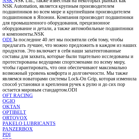
NSK
NSK Ltd., также известная на некоторых рынках как
NSK Automation, является крупным производителем
подшипников во всем мире и крупнейшим производителем
подшипников в Японии. Компания производит подшипники
для промышленного оборудования, прецизионное
оборудование и детали, а также автомобильные подшипники
и компоненты.NSK
ODI
За последние 40 лет мы посвятили себя тому, чтобы
предлагать лучшее, что можно предложить в каждом из наших
продуктов. Это включает в себя наши запатентованные
составы для захвата, которые были тщательно исследованы и
протестированы ведущими спортсменами по всему миру,
чтобы гарантировать, что они обеспечивают максимально
возможный уровень комфорта и долговечности. Мы также
являемся новаторами системы Lock-On Grip, которая изменила
способ установки и крепления ручек к рулю и до сих пор
остается мировым стандартом.ODI
OFT RACING
OGIO
OKTAN
OPTIBELT
ORTOVOX
PAKELO LUBRICANTS
PANZERBOX
PDI