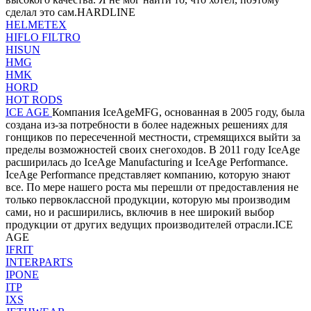
сделал это сам.HARDLINE
HELMETEX
HIFLO FILTRO
HISUN
HMG
HMK
HORD
HOT RODS
ICE AGE
Компания IceAgeMFG, основанная в 2005 году, была
создана из-за потребности в более надежных решениях для
гонщиков по пересеченной местности, стремящихся выйти за
пределы возможностей своих снегоходов. В 2011 году IceAge
расширилась до IceAge Manufacturing и IceAge Performance.
IceAge Performance представляет компанию, которую знают
все. По мере нашего роста мы перешли от предоставления не
только первоклассной продукции, которую мы производим
сами, но и расширились, включив в нее широкий выбор
продукции от других ведущих производителей отрасли.ICE
AGE
IFRIT
INTERPARTS
IPONE
ITP
IXS