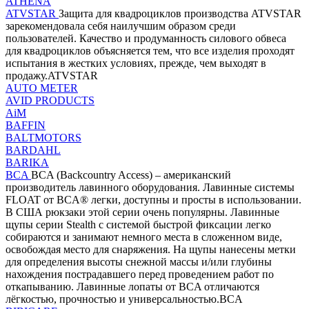
ATHENA
ATVSTAR
Защита для квадроциклов производства ATVSTAR
зарекомендовала себя наилучшим образом среди
пользователей. Качество и продуманность силового обвеса
для квадроциклов объясняется тем, что все изделия проходят
испытания в жестких условиях, прежде, чем выходят в
продажу.ATVSTAR
AUTO METER
AVID PRODUCTS
AiM
BAFFIN
BALTMOTORS
BARDAHL
BARIKA
BCA
BCA (Backcountry Access) – американский
производитель лавинного оборудования. Лавинные системы
FLOAT от BCA® легки, доступны и просты в использовании.
В США рюкзаки этой серии очень популярны. Лавинные
щупы серии Stealth с системой быстрой фиксации легко
собираются и занимают немного места в сложенном виде,
освобождая место для снаряжения. На щупы нанесены метки
для определения высоты снежной массы и/или глубины
нахождения пострадавшего перед проведением работ по
откапыванию. Лавинные лопаты от BCA отличаются
лёгкостью, прочностью и универсальностью.BCA