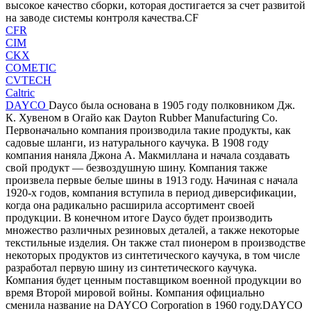
высокое качество сборки, которая достигается за счет развитой
на заводе системы контроля качества.CF
CFR
CIM
CKX
COMETIC
CVTECH
Caltric
DAYCO
Dayco была основана в 1905 году полковником Дж.
К. Хувеном в Огайо как Dayton Rubber Manufacturing Co.
Первоначально компания производила такие продукты, как
садовые шланги, из натурального каучука. В 1908 году
компания наняла Джона А. Макмиллана и начала создавать
свой продукт — безвоздушную шину. Компания также
произвела первые белые шины в 1913 году. Начиная с начала
1920-х годов, компания вступила в период диверсификации,
когда она радикально расширила ассортимент своей
продукции. В конечном итоге Dayco будет производить
множество различных резиновых деталей, а также некоторые
текстильные изделия. Он также стал пионером в производстве
некоторых продуктов из синтетического каучука, в том числе
разработал первую шину из синтетического каучука.
Компания будет ценным поставщиком военной продукции во
время Второй мировой войны. Компания официально
сменила название на DAYCO Corporation в 1960 году.DAYCO