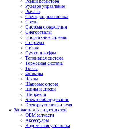
Ремни вариатора
Рулевое управление
Рычаги
Светодиодная оптика
Свечи
Система охлаждения
Снегоотвалы
Спортивные сиденья
Стартеры
Стекла
Сумки и кофры
Топливная система
Тормозная система
Тросы
Фильтры
Чехлы
Шаровые опоры
Шины и Диски
Шноркели
Электрооборудование
Электроусилители руля
Запчасти для гидроциклов
OEM запчасти
Аксессуары
Водометная установка