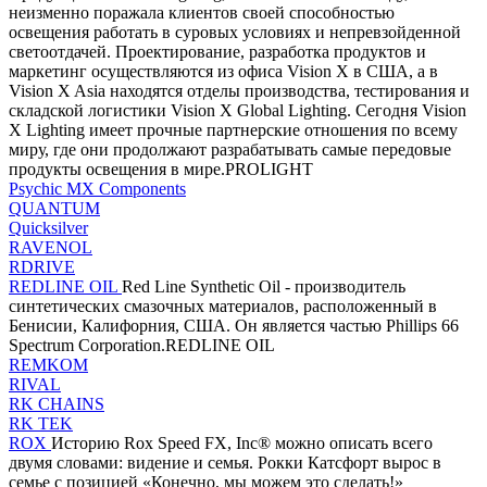
неизменно поражала клиентов своей способностью
освещения работать в суровых условиях и непревзойденной
светоотдачей. Проектирование, разработка продуктов и
маркетинг осуществляются из офиса Vision X в США, а в
Vision X Asia находятся отделы производства, тестирования и
складской логистики Vision X Global Lighting. Сегодня Vision
X Lighting имеет прочные партнерские отношения по всему
миру, где они продолжают разрабатывать самые передовые
продукты освещения в мире.PROLIGHT
Psychic MX Components
QUANTUM
Quicksilver
RAVENOL
RDRIVE
REDLINE OIL
Red Line Synthetic Oil - производитель
синтетических смазочных материалов, расположенный в
Бенисии, Калифорния, США. Он является частью Phillips 66
Spectrum Corporation.REDLINE OIL
REMKOM
RIVAL
RK CHAINS
RK TEK
ROX
Историю Rox Speed ​​FX, Inc® можно описать всего
двумя словами: видение и семья. Рокки Катсфорт вырос в
семье с позицией «Конечно, мы можем это сделать!»