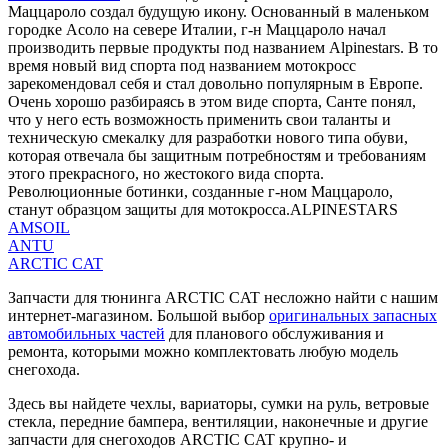
Маццароло создал будущую икону. Основанный в маленьком
городке Асоло на севере Италии, г-н Маццароло начал
производить первые продукты под названием Alpinestars. В то
время новый вид спорта под названием мотокросс
зарекомендовал себя и стал довольно популярным в Европе.
Очень хорошо разбираясь в этом виде спорта, Санте понял,
что у него есть возможность применить свои таланты и
техническую смекалку для разработки нового типа обуви,
которая отвечала бы защитным потребностям и требованиям
этого прекрасного, но жестокого вида спорта.
Революционные ботинки, созданные г-ном Маццароло,
станут образцом защиты для мотокросса.ALPINESTARS
AMSOIL
ANTU
ARCTIC CAT
Запчасти для тюнинга ARCTIC CAT несложно найти с нашим
интернет-магазином. Большой выбор
оригинальных запасных
автомобильных частей
для планового обслуживания и
ремонта, которыми можно комплектовать любую модель
снегохода.
Здесь вы найдете чехлы, вариаторы, сумки на руль, ветровые
стекла, передние бампера, вентиляции, наконечные и другие
запчасти для снегоходов ARCTIC CAT крупно- и