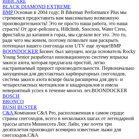
BIBICARE
BLACK DIAMOND EXTREME
BMP
Основан в 2004 году; В Bikeman Performance Plus мы
стремимся предоставить вам максимально возможную
производительность! Это не просто наша работа, это наша
страсть! От дрэг-рейсинга, Hillclimb, Snocross, Water Cress,
фристайла до катания в горах, мы сделали все это. Это то,
ради чего мы живем, поэтому позвольте нам раскрыть
потенциал вашего снегохода или UTV еще лучше!BMP
BOONDOCKER
Бизнес был запущен, когда основатель Rocky
Young Senior разработал инновационную систему впрыска
закиси азота, которая предлагала простой, легко
настраиваемый прирост производительности. Первоначально
запущенная для двухтактных карбюраторных снегоходов,
система закиси азота вскоре была расширена для двух- и
четырехтактных мотоциклов и квадроциклов и имела
невероятный успех в течение многих лет.BOONDOCKER
BOSCH
BRONCO
BUSH BUSTER
C&A
Компания C&A Pro, расположенная в самом сердце
страны снегоходов, всего в нескольких шагах от легендарной
трассы штата Миннесота Люс Лайн, уже почти три
десятилетия производит всемирно известные лыжи для
снегоходов.C&A