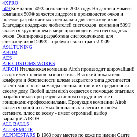
4XPRO
509
Компания 509® основана в 2003 году. На данный момент
компания 509® является лидером в производстве очков и
шлемов разработанных специально для снегоходчиков.
Благодаря поддержке любителей снегоходов, компания 509®
является крупнейшем в мире производителем снегоходных
очков. Экипировка разработана снегоходчиками для
снегоходчиков! 509® – пробуди свою страсть!!!509
A911TUNING
ABOM
AES
AIR CUSTOMS WORKS
AIROH
Итальянская компания Airoh производит широчайший
ассортимент шлемов разного типа. Высокий показатель
комфорта и безопасности шлема закрытого типа достигается
за счёт мастерства команды специалистов и их преданности
своему делу. Любой шлем airoh создается с помощью опытных
разработчиков при результативном сотрудничестве с
гонщиками-профессионалами. Продукция компании Airoh
является одной из самых безопасных и легких в своём
сегменте, плюс ко всему - имеет огромный выбор
вариаций.AIROH
ALL BALLS
ALLREMOTE
ALPINESTARS
В 1963 году мастер по коже по имени Санте