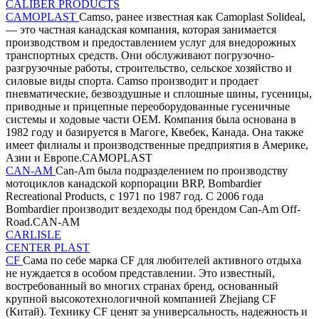
CALIBER PRODUCTS
CAMOPLAST
Camso, ранее известная как Camoplast Solideal,
— это частная канадская компания, которая занимается
производством и предоставлением услуг для внедорожных
транспортных средств. Они обслуживают погрузочно-
разгрузочные работы, строительство, сельское хозяйство и
силовые виды спорта. Camso производит и продает
пневматические, безвоздушные и сплошные шины, гусеницы,
приводные и прицепные переоборудованные гусеничные
системы и ходовые части OEM. Компания была основана в
1982 году и базируется в Магоге, Квебек, Канада. Она также
имеет филиалы и производственные предприятия в Америке,
Азии и Европе.CAMOPLAST
CAN-AM
Can-Am была подразделением по производству
мотоциклов канадской корпорации BRP, Bombardier
Recreational Products, с 1971 по 1987 год. С 2006 года
Bombardier производит вездеходы под брендом Can-Am Off-
Road.CAN-AM
CARLISLE
CENTER PLAST
CF
Сама по себе марка CF для любителей активного отдыха
не нуждается в особом представлении. Это известный,
востребованный во многих странах бренд, основанный
крупной высокотехнологичной компанией Zhejiang CF
(Китай). Технику CF ценят за универсальность, надежность и