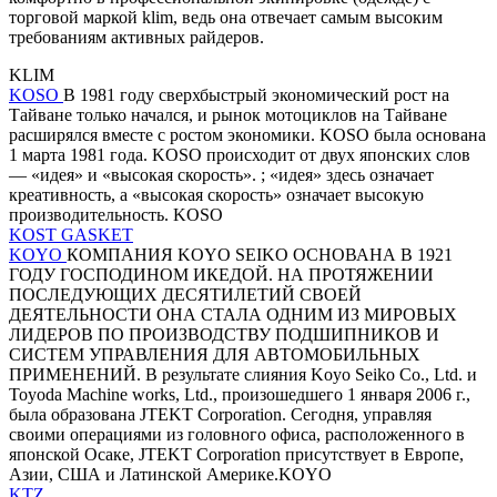
торговой маркой klim, ведь она отвечает самым высоким
требованиям активных райдеров.
KLIM
KOSO
В 1981 году сверхбыстрый экономический рост на
Тайване только начался, и рынок мотоциклов на Тайване
расширялся вместе с ростом экономики. KOSO была основана
1 марта 1981 года. KOSO происходит от двух японских слов
— «идея» и «высокая скорость». ; «идея» здесь означает
креативность, а «высокая скорость» означает высокую
производительность. KOSO
KOST GASKET
KOYO
КОМПАНИЯ KOYO SEIKO ОСНОВАНА В 1921
ГОДУ ГОСПОДИНОМ ИКЕДОЙ. НА ПРОТЯЖЕНИИ
ПОСЛЕДУЮЩИХ ДЕСЯТИЛЕТИЙ СВОЕЙ
ДЕЯТЕЛЬНОСТИ ОНА СТАЛА ОДНИМ ИЗ МИРОВЫХ
ЛИДЕРОВ ПО ПРОИЗВОДСТВУ ПОДШИПНИКОВ И
СИСТЕМ УПРАВЛЕНИЯ ДЛЯ АВТОМОБИЛЬНЫХ
ПРИМЕНЕНИЙ. В результате слияния Koyo Seiko Co., Ltd. и
Toyoda Machine works, Ltd., произошедшего 1 января 2006 г.,
была образована JTEKT Corporation. Сегодня, управляя
своими операциями из головного офиса, расположенного в
японской Осаке, JTEKT Corporation присутствует в Европе,
Азии, США и Латинской Америке.KOYO
KTZ