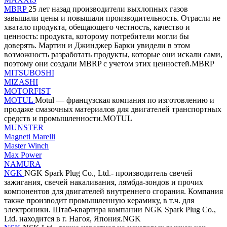
MBRP
25 лет назад производители выхлопных газов
завышали цены и повышали производительность. Отрасли не
хватало продукта, обещающего честность, качество и
ценность: продукта, которому потребители могли бы
доверять. Мартин и Джинджер Барки увидели в этом
возможность разработать продукты, которые они искали сами,
поэтому они создали MBRP с учетом этих ценностей.MBRP
MITSUBOSHI
MIZASHI
MOTORFIST
MOTUL
Motul — французская компания по изготовлению и
продаже смазочных материалов для двигателей транспортных
средств и промышленности.MOTUL
MUNSTER
Magneti Marelli
Master Winch
Max Power
NAMURA
NGK
NGK Spark Plug Co., Ltd.- производитель свечей
зажигания, свечей накаливания, лямбда-зондов и прочих
компонентов для двигателей внутреннего сгорания. Компания
также производит промышленную керамику, в т.ч. для
электроники. Штаб-квартира компании NGK Spark Plug Co.,
Ltd. находится в г. Нагоя, Япония.NGK