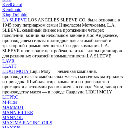
KeelGuard
Kemimoto
King Dolphin
LA SLEEVE
LOS ANGELES SLEEVE CO. была основана в
1945 году патриархом семьи Николасом Метчковым. L.A.
SLEEVE, семейный бизнес на протяжении четырех
поколений, возник на небольшом заводе в Лос-Анджелесе,
производящем гильзы цилиндров для автомобильной и
тракторной промышленности. Сегодня компания L.A.
SLEEVE производит центробежно-литые гильзы цилиндров
для различных отраслей промышленности.LA SLEEVE
LAVR
LEATT
LIQUI MOLY
Liqui Moly — немецкая компания,
производитель автомобильных масел, смазочных материалов
и присадок. Штаб-квартира компании и производство
присадок и автохимии расположены в городе Ульм, завод по
производству масел — в городе Саарлуис.LIQUI MOLY
LITPRO
M-Filter
MAMMUT
MANN FILTER
MANNOL
MAXIMA RACING OILS
MAXXIS