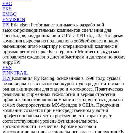
EBC
EKS
EMGO
ENVISION
EPI
Erlandson Performance занимается разработкой
высокопроизводительных комплектов сцепления для
снегоходов, квадроциклов и UTV с 1991 года. За это время
компания выросла из подвального хобби/бизнеса в нашу
нынешнюю штаб-квартиру и операционный комплекс в
промышленном парке Бакстер, штат Миннесота, куда мы
отправляем ежедневно дистрибьюторам и дилерам по всему
миру.EPI
EVS
FINNTRAIL
FLY
Компания Fly Racing, основанная в 1998 году, сумела
резво ворваться в высоко конкурентную среду штатовского
рынка экипировки для эндуро и мотокросса. Практическая
реализация фирменных технологий и верная стратегия
продвижения позволили компании сегодня стать одним из
самых быстрорастущих MX-брендов в США. Продукция
компании создается при непосредственном участии
профессиональных мотокроссменов, что гарантирует
соответствующий уровень функциональности,
эргономичности и качества. Кроме кроссовой
мотоэкипировки профессионального класса, продукция Fly