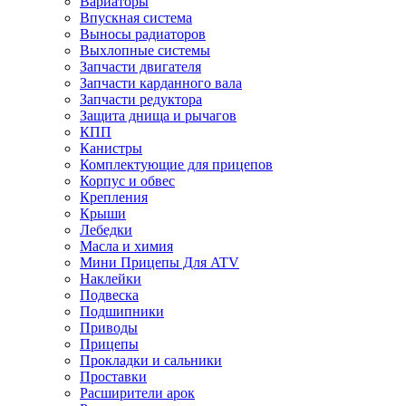
Вариаторы
Впускная система
Выносы радиаторов
Выхлопные системы
Запчасти двигателя
Запчасти карданного вала
Запчасти редуктора
Защита днища и рычагов
КПП
Канистры
Комплектующие для прицепов
Корпус и обвес
Крепления
Крыши
Лебедки
Масла и химия
Мини Прицепы Для ATV
Наклейки
Подвеска
Подшипники
Приводы
Прицепы
Прокладки и сальники
Проставки
Расширители арок