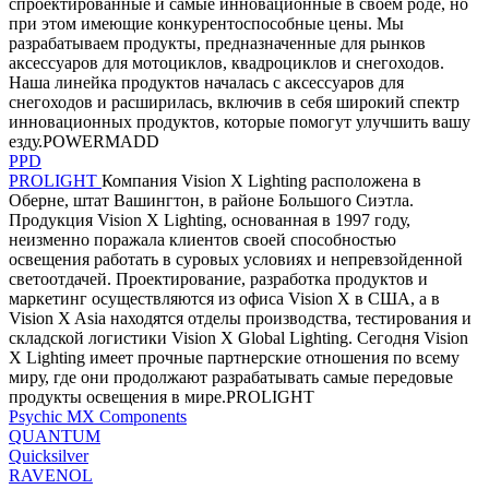
спроектированные и самые инновационные в своем роде, но
при этом имеющие конкурентоспособные цены. Мы
разрабатываем продукты, предназначенные для рынков
аксессуаров для мотоциклов, квадроциклов и снегоходов.
Наша линейка продуктов началась с аксессуаров для
снегоходов и расширилась, включив в себя широкий спектр
инновационных продуктов, которые помогут улучшить вашу
езду.POWERMADD
PPD
PROLIGHT
Компания Vision X Lighting расположена в
Оберне, штат Вашингтон, в районе Большого Сиэтла.
Продукция Vision X Lighting, основанная в 1997 году,
неизменно поражала клиентов своей способностью
освещения работать в суровых условиях и непревзойденной
светоотдачей. Проектирование, разработка продуктов и
маркетинг осуществляются из офиса Vision X в США, а в
Vision X Asia находятся отделы производства, тестирования и
складской логистики Vision X Global Lighting. Сегодня Vision
X Lighting имеет прочные партнерские отношения по всему
миру, где они продолжают разрабатывать самые передовые
продукты освещения в мире.PROLIGHT
Psychic MX Components
QUANTUM
Quicksilver
RAVENOL