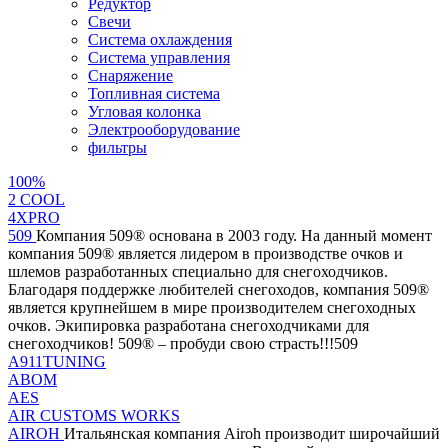
Редуктор
Свечи
Система охлаждения
Система управления
Снаряжение
Топливная система
Угловая колонка
Электрооборудование
фильтры
100%
2 СOOL
4XPRO
509
Компания 509® основана в 2003 году. На данный момент
компания 509® является лидером в производстве очков и
шлемов разработанных специально для снегоходчиков.
Благодаря поддержке любителей снегоходов, компания 509®
является крупнейшем в мире производителем снегоходных
очков. Экипировка разработана снегоходчиками для
снегоходчиков! 509® – пробуди свою страсть!!!509
A911TUNING
ABOM
AES
AIR CUSTOMS WORKS
AIROH
Итальянская компания Airoh производит широчайший