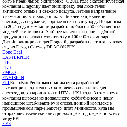
быть в правильной экипировке. С 2011 года екатеринбургская
компания Dragonfly шьёт экипировку для любителей
активного отдыха и свежего воздуха. Летнее направление –
это мотоциклы и квадроциклы. Зимнее направление –
снегоходы, сноубайки, горные лыжи и сноуборд. По данным
на 2021 год, в компании разработано более 250 собственных
моделей экипировки. А общее количество произведённой
продукции перешагнуло отметку в 100 000 экземпляров.
Дизайн экипировки для Dragonfly разрабатывает итальянская
студия Design Odyssey.DRAGONFLY
Done Deal
EASTERNER
EBC
EKS
EMGO
ENVISION
EPI
Erlandson Performance занимается разработкой
высокопроизводительных комплектов сцепления для
снегоходов, квадроциклов и UTV с 1991 года. За это время
компания выросла из подвального хобби/бизнеса в нашу
нынешнюю штаб-квартиру и операционный комплекс в
промышленном парке Бакстер, штат Миннесота, куда мы
отправляем ежедневно дистрибьюторам и дилерам по всему
миру.EPI
EVS