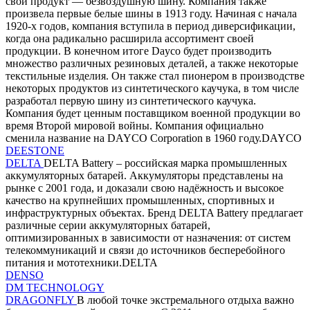
свой продукт — безвоздушную шину. Компания также
произвела первые белые шины в 1913 году. Начиная с начала
1920-х годов, компания вступила в период диверсификации,
когда она радикально расширила ассортимент своей
продукции. В конечном итоге Dayco будет производить
множество различных резиновых деталей, а также некоторые
текстильные изделия. Он также стал пионером в производстве
некоторых продуктов из синтетического каучука, в том числе
разработал первую шину из синтетического каучука.
Компания будет ценным поставщиком военной продукции во
время Второй мировой войны. Компания официально
сменила название на DAYCO Corporation в 1960 году.DAYCO
DEESTONE
DELTA
DELTA Battery – российская марка промышленных
аккумуляторных батарей. Аккумуляторы представлены на
рынке с 2001 года, и доказали свою надёжность и высокое
качество на крупнейших промышленных, спортивных и
инфраструктурных объектах. Бренд DELTA Battery предлагает
различные серии аккумуляторных батарей,
оптимизированных в зависимости от назначения: от систем
телекоммуникаций и связи до источников бесперебойного
питания и мототехники.DELTA
DENSO
DM TECHNOLOGY
DRAGONFLY
В любой точке экстремального отдыха важно