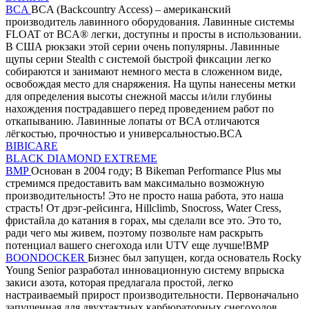
BCA
BCA (Backcountry Access) – американский
производитель лавинного оборудования. Лавинные системы
FLOAT от BCA® легки, доступны и просты в использовании.
В США рюкзаки этой серии очень популярны. Лавинные
щупы серии Stealth с системой быстрой фиксации легко
собираются и занимают немного места в сложенном виде,
освобождая место для снаряжения. На щупы нанесены метки
для определения высоты снежной массы и/или глубины
нахождения пострадавшего перед проведением работ по
откапыванию. Лавинные лопаты от BCA отличаются
лёгкостью, прочностью и универсальностью.BCA
BIBICARE
BLACK DIAMOND EXTREME
BMP
Основан в 2004 году; В Bikeman Performance Plus мы
стремимся предоставить вам максимально возможную
производительность! Это не просто наша работа, это наша
страсть! От дрэг-рейсинга, Hillclimb, Snocross, Water Cress,
фристайла до катания в горах, мы сделали все это. Это то,
ради чего мы живем, поэтому позвольте нам раскрыть
потенциал вашего снегохода или UTV еще лучше!BMP
BOONDOCKER
Бизнес был запущен, когда основатель Rocky
Young Senior разработал инновационную систему впрыска
закиси азота, которая предлагала простой, легко
настраиваемый прирост производительности. Первоначально
запущенная для двухтактных карбюраторных снегоходов,