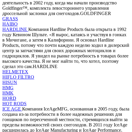
деятельность в 2002 году, когда мы начали производство
Goldfinger™, комплекта левостороннего управления
дроссельной заслонки для снегоходов.GOLDFINGER
GRASS
HAIBO
HARDLINE
Компания Hardline Products была открыта в 1992
году Кевином Шульте. «Я вырос, катаясь и участвуя в гонках
в Мичигане, а затем в Калифорнии. Я основал Hardline
Products, потому что почти каждую неделю ходил в дилерский
центр за запчастями для своих дорожных мотоциклов и
гидроциклов. Я увидел на рынке потребность в товарах более
высокого качества. Я не мог найти то, что хотел, поэтому
сделал это сам.HARDLINE
HELMETEX
HIFLO FILTRO
HISUN
HMG
HMK
HORD
HOT RODS
ICE AGE
Компания IceAgeMFG, основанная в 2005 году, была
создана из-за потребности в более надежных решениях для
гонщиков по пересеченной местности, стремящихся выйти за
пределы возможностей своих снегоходов. В 2011 году IceAge
расширилась до IceAge Manufacturing и IceAge Performance.