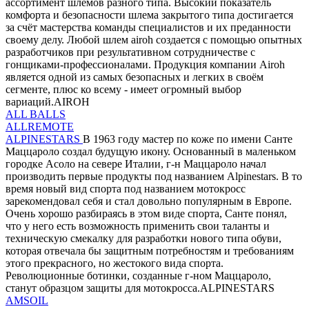
ассортимент шлемов разного типа. Высокий показатель
комфорта и безопасности шлема закрытого типа достигается
за счёт мастерства команды специалистов и их преданности
своему делу. Любой шлем airoh создается с помощью опытных
разработчиков при результативном сотрудничестве с
гонщиками-профессионалами. Продукция компании Airoh
является одной из самых безопасных и легких в своём
сегменте, плюс ко всему - имеет огромный выбор
вариаций.AIROH
ALL BALLS
ALLREMOTE
ALPINESTARS
В 1963 году мастер по коже по имени Санте
Маццароло создал будущую икону. Основанный в маленьком
городке Асоло на севере Италии, г-н Маццароло начал
производить первые продукты под названием Alpinestars. В то
время новый вид спорта под названием мотокросс
зарекомендовал себя и стал довольно популярным в Европе.
Очень хорошо разбираясь в этом виде спорта, Санте понял,
что у него есть возможность применить свои таланты и
техническую смекалку для разработки нового типа обуви,
которая отвечала бы защитным потребностям и требованиям
этого прекрасного, но жестокого вида спорта.
Революционные ботинки, созданные г-ном Маццароло,
станут образцом защиты для мотокросса.ALPINESTARS
AMSOIL