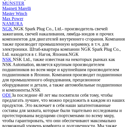
MUNSTER
Magneti Marelli
Master Winch
Max Power
NAMURA
NGK
NGK Spark Plug Co., Ltd.- производитель свечей
зажигания, свечей накаливания, лямбда-зондов и прочих
компонентов для двигателей внутреннего сгорания. Компания
также производит промышленную керамику, в т.ч. для
электроники. Штаб-квартира компании NGK Spark Plug Co.,
Ltd. находится в г. Нагоя, Япония.NGK
NSK
NSK Ltd., также известная на некоторых рынках как
NSK Automation, является крупным производителем
подшипников во всем мире и крупнейшим производителем
подшипников в Японии. Компания производит подшипники
для промышленного оборудования, прецизионное
оборудование и детали, а также автомобильные подшипники
и компоненты.NSK
ODI
За последние 40 лет мы посвятили себя тому, чтобы
предлагать лучшее, что можно предложить в каждом из наших
продуктов. Это включает в себя наши запатентованные
составы для захвата, которые были тщательно исследованы и
протестированы ведущими спортсменами по всему миру,
чтобы гарантировать, что они обеспечивают максимально
возможный уровень комфорта и долговечности. Мы также