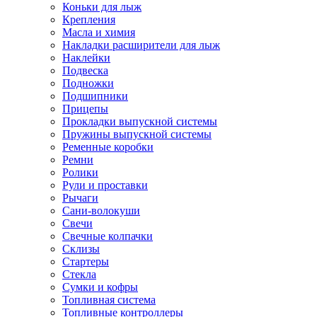
Коньки для лыж
Крепления
Масла и химия
Накладки расширители для лыж
Наклейки
Подвеска
Подножки
Подшипники
Прицепы
Прокладки выпускной системы
Пружины выпускной системы
Ременные коробки
Ремни
Ролики
Рули и проставки
Рычаги
Сани-волокуши
Свечи
Свечные колпачки
Склизы
Стартеры
Стекла
Сумки и кофры
Топливная система
Топливные контроллеры