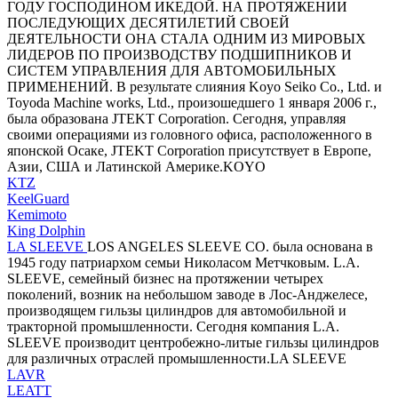
ГОДУ ГОСПОДИНОМ ИКЕДОЙ. НА ПРОТЯЖЕНИИ
ПОСЛЕДУЮЩИХ ДЕСЯТИЛЕТИЙ СВОЕЙ
ДЕЯТЕЛЬНОСТИ ОНА СТАЛА ОДНИМ ИЗ МИРОВЫХ
ЛИДЕРОВ ПО ПРОИЗВОДСТВУ ПОДШИПНИКОВ И
СИСТЕМ УПРАВЛЕНИЯ ДЛЯ АВТОМОБИЛЬНЫХ
ПРИМЕНЕНИЙ. В результате слияния Koyo Seiko Co., Ltd. и
Toyoda Machine works, Ltd., произошедшего 1 января 2006 г.,
была образована JTEKT Corporation. Сегодня, управляя
своими операциями из головного офиса, расположенного в
японской Осаке, JTEKT Corporation присутствует в Европе,
Азии, США и Латинской Америке.KOYO
KTZ
KeelGuard
Kemimoto
King Dolphin
LA SLEEVE
LOS ANGELES SLEEVE CO. была основана в
1945 году патриархом семьи Николасом Метчковым. L.A.
SLEEVE, семейный бизнес на протяжении четырех
поколений, возник на небольшом заводе в Лос-Анджелесе,
производящем гильзы цилиндров для автомобильной и
тракторной промышленности. Сегодня компания L.A.
SLEEVE производит центробежно-литые гильзы цилиндров
для различных отраслей промышленности.LA SLEEVE
LAVR
LEATT