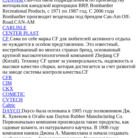
мотоциклов канадской корпорации BRP, Bombardier
Recreational Products, с 1971 по 1987 год. С 2006 года
Bombardier производит вездеходы под брендом Can-Am Off-
Road.CAN-AM
CARLISLE
CENTER PLAST
CF
Сама по себе марка CF для любителей активного отдыха
не нуждается в особом представлении. Это известный,
востребованный во многих странах бренд, основанный
крупной высокотехнологичной компанией Zhejiang CF
(Китай). Технику CF ценят за универсальность, надежность и
высокое качество сборки, которая достигается за счет развитой
на заводе системы контроля качества.CF
CFR
CIM
CKX
COMETIC
CVTECH
Caltric
DAYCO
Dayco была основана в 1905 году полковником Дж.
К. Хувеном в Огайо как Dayton Rubber Manufacturing Co.
Первоначально компания производила такие продукты, как
садовые шланги, из натурального каучука. В 1908 году
компания наняла Джона А. Макмиллана и начала создавать