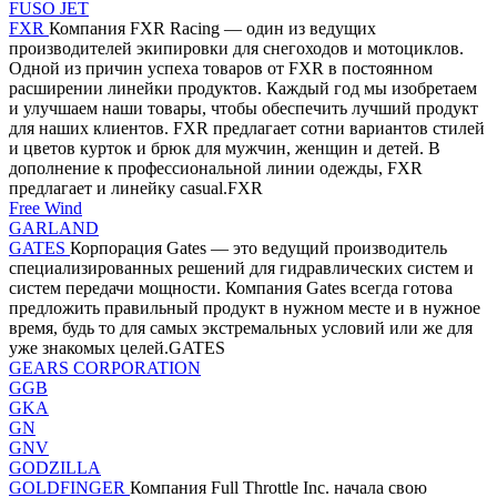
FUSO JET
FXR
Компания FXR Racing — один из ведущих
производителей экипировки для снегоходов и мотоциклов.
Одной из причин успеха товаров от FXR в постоянном
расширении линейки продуктов. Каждый год мы изобретаем
и улучшаем наши товары, чтобы обеспечить лучший продукт
для наших клиентов. FXR предлагает сотни вариантов стилей
и цветов курток и брюк для мужчин, женщин и детей. В
дополнение к профессиональной линии одежды, FXR
предлагает и линейку casual.FXR
Free Wind
GARLAND
GATES
Корпорация Gates — это ведущий производитель
специализированных решений для гидравлических систем и
систем передачи мощности. Компания Gates всегда готова
предложить правильный продукт в нужном месте и в нужное
время, будь то для самых экстремальных условий или же для
уже знакомых целей.GATES
GEARS CORPORATION
GGB
GKA
GN
GNV
GODZILLA
GOLDFINGER
Компания Full Throttle Inc. начала свою