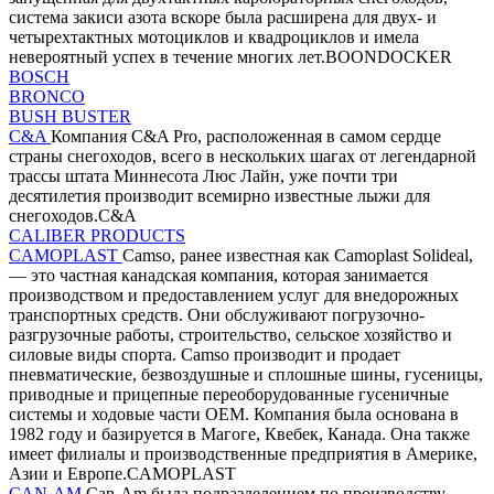
система закиси азота вскоре была расширена для двух- и
четырехтактных мотоциклов и квадроциклов и имела
невероятный успех в течение многих лет.BOONDOCKER
BOSCH
BRONCO
BUSH BUSTER
C&A
Компания C&A Pro, расположенная в самом сердце
страны снегоходов, всего в нескольких шагах от легендарной
трассы штата Миннесота Люс Лайн, уже почти три
десятилетия производит всемирно известные лыжи для
снегоходов.C&A
CALIBER PRODUCTS
CAMOPLAST
Camso, ранее известная как Camoplast Solideal,
— это частная канадская компания, которая занимается
производством и предоставлением услуг для внедорожных
транспортных средств. Они обслуживают погрузочно-
разгрузочные работы, строительство, сельское хозяйство и
силовые виды спорта. Camso производит и продает
пневматические, безвоздушные и сплошные шины, гусеницы,
приводные и прицепные переоборудованные гусеничные
системы и ходовые части OEM. Компания была основана в
1982 году и базируется в Магоге, Квебек, Канада. Она также
имеет филиалы и производственные предприятия в Америке,
Азии и Европе.CAMOPLAST
CAN-AM
Can-Am была подразделением по производству