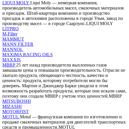
LIQUI MOLY
Liqui Moly — немецкая компания,
производитель автомобильных масел, смазочных материалов
и присадок. Штаб-квартира компании и производство
присадок и автохимии расположены в городе Ульм, завод по
производству масел — в городе Саарлуис.LIQUI MOLY
LITPRO
M-Filter
MAMMUT
MANN FILTER
MANNOL
MAXIMA RACING OILS
MAXXIS
MBRP
25 лет назад производители выхлопных газов
завышали цены и повышали производительность. Отрасли не
хватало продукта, обещающего честность, качество и
ценность: продукта, которому потребители могли бы
доверять. Мартин и Джинджер Барки увидели в этом
возможность разработать продукты, которые они искали сами,
поэтому они создали MBRP с учетом этих ценностей.MBRP
MITSUBOSHI
MIZASHI
MOTORFIST
MOTUL
Motul — французская компания по изготовлению и
продаже смазочных материалов для двигателей транспортных
средств и промышленности.MOTUL