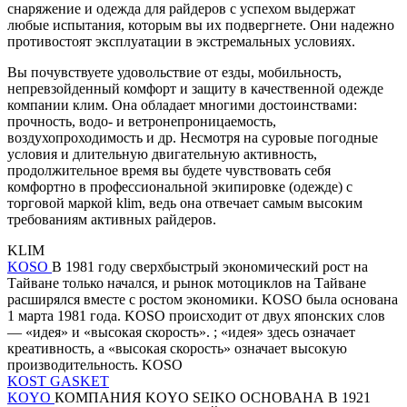
снаряжение и одежда для райдеров с успехом выдержат
любые испытания, которым вы их подвергнете. Они надежно
противостоят эксплуатации в экстремальных условиях.
Вы почувствуете удовольствие от езды, мобильность,
непревзойденный комфорт и защиту в качественной одежде
компании клим. Она обладает многими достоинствами:
прочность, водо- и ветронепроницаемость,
воздухопроходимость и др. Несмотря на суровые погодные
условия и длительную двигательную активность,
продолжительное время вы будете чувствовать себя
комфортно в профессиональной экипировке (одежде) с
торговой маркой klim, ведь она отвечает самым высоким
требованиям активных райдеров.
KLIM
KOSO
В 1981 году сверхбыстрый экономический рост на
Тайване только начался, и рынок мотоциклов на Тайване
расширялся вместе с ростом экономики. KOSO была основана
1 марта 1981 года. KOSO происходит от двух японских слов
— «идея» и «высокая скорость». ; «идея» здесь означает
креативность, а «высокая скорость» означает высокую
производительность. KOSO
KOST GASKET
KOYO
КОМПАНИЯ KOYO SEIKO ОСНОВАНА В 1921