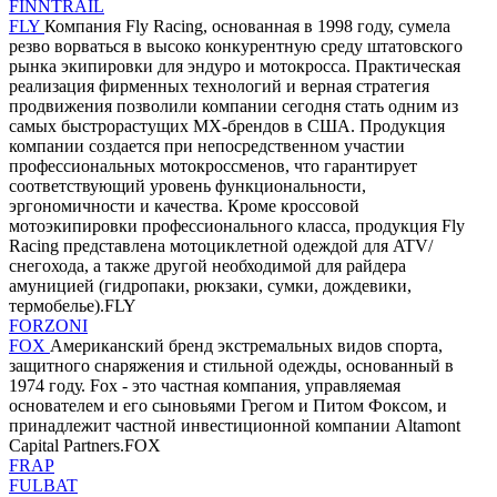
FINNTRAIL
FLY
Компания Fly Racing, основанная в 1998 году, сумела
резво ворваться в высоко конкурентную среду штатовского
рынка экипировки для эндуро и мотокросса. Практическая
реализация фирменных технологий и верная стратегия
продвижения позволили компании сегодня стать одним из
самых быстрорастущих MX-брендов в США. Продукция
компании создается при непосредственном участии
профессиональных мотокроссменов, что гарантирует
соответствующий уровень функциональности,
эргономичности и качества. Кроме кроссовой
мотоэкипировки профессионального класса, продукция Fly
Racing представлена мотоциклетной одеждой для ATV/
снегохода, а также другой необходимой для райдера
амуницией (гидропаки, рюкзаки, сумки, дождевики,
термобелье).FLY
FORZONI
FOX
Американский бренд экстремальных видов спорта,
защитного снаряжения и стильной одежды, основанный в
1974 году. Fox - это частная компания, управляемая
основателем и его сыновьями Грегом и Питом Фоксом, и
принадлежит частной инвестиционной компании Altamont
Capital Partners.FOX
FRAP
FULBAT