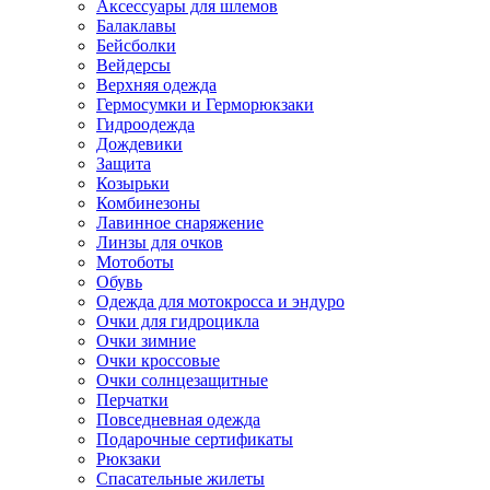
Аксессуары для шлемов
Балаклавы
Бейсболки
Вейдерсы
Верхняя одежда
Гермосумки и Герморюкзаки
Гидроодежда
Дождевики
Защита
Козырьки
Комбинезоны
Лавинное снаряжение
Линзы для очков
Мотоботы
Обувь
Одежда для мотокросса и эндуро
Очки для гидроцикла
Очки зимние
Очки кроссовые
Очки солнцезащитные
Перчатки
Повседневная одежда
Подарочные сертификаты
Рюкзаки
Спасательные жилеты