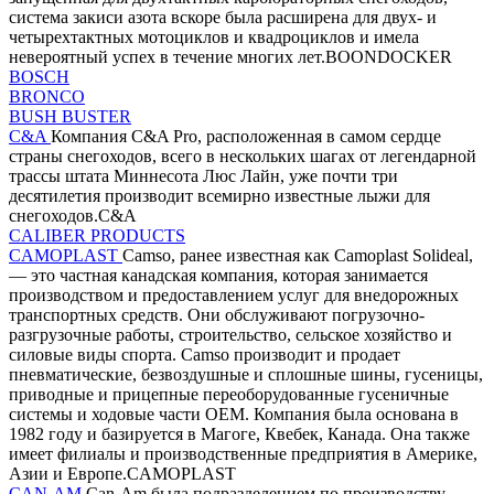
система закиси азота вскоре была расширена для двух- и
четырехтактных мотоциклов и квадроциклов и имела
невероятный успех в течение многих лет.BOONDOCKER
BOSCH
BRONCO
BUSH BUSTER
C&A
Компания C&A Pro, расположенная в самом сердце
страны снегоходов, всего в нескольких шагах от легендарной
трассы штата Миннесота Люс Лайн, уже почти три
десятилетия производит всемирно известные лыжи для
снегоходов.C&A
CALIBER PRODUCTS
CAMOPLAST
Camso, ранее известная как Camoplast Solideal,
— это частная канадская компания, которая занимается
производством и предоставлением услуг для внедорожных
транспортных средств. Они обслуживают погрузочно-
разгрузочные работы, строительство, сельское хозяйство и
силовые виды спорта. Camso производит и продает
пневматические, безвоздушные и сплошные шины, гусеницы,
приводные и прицепные переоборудованные гусеничные
системы и ходовые части OEM. Компания была основана в
1982 году и базируется в Магоге, Квебек, Канада. Она также
имеет филиалы и производственные предприятия в Америке,
Азии и Европе.CAMOPLAST
CAN-AM
Can-Am была подразделением по производству