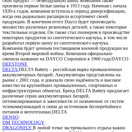
свой продукт — безвоздушную шину. Компания также
произвела первые белые шины в 1913 году. Начиная с начала
1920-х годов, компания вступила в период диверсификации,
когда она радикально расширила ассортимент своей
продукции. В конечном итоге Dayco будет производить
множество различных резиновых деталей, а также некоторые
текстильные изделия. Он также стал пионером в производстве
некоторых продуктов из синтетического каучука, в том числе
разработал первую шину из синтетического каучука.
Компания будет ценным поставщиком военной продукции во
время Второй мировой войны. Компания официально
сменила название на DAYCO Corporation в 1960 году.DAYCO
DEESTONE
DELTA
DELTA Battery – российская марка промышленных
аккумуляторных батарей. Аккумуляторы представлены на
рынке с 2001 года, и доказали свою надёжность и высокое
качество на крупнейших промышленных, спортивных и
инфраструктурных объектах. Бренд DELTA Battery предлагает
различные серии аккумуляторных батарей,
оптимизированных в зависимости от назначения: от систем
телекоммуникаций и связи до источников бесперебойного
питания и мототехники.DELTA
DENSO
DM TECHNOLOGY
DRAGONFLY
В любой точке экстремального отдыха важно