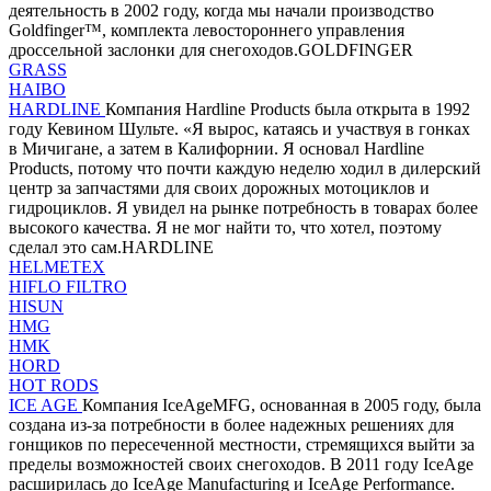
деятельность в 2002 году, когда мы начали производство
Goldfinger™, комплекта левостороннего управления
дроссельной заслонки для снегоходов.GOLDFINGER
GRASS
HAIBO
HARDLINE
Компания Hardline Products была открыта в 1992
году Кевином Шульте. «Я вырос, катаясь и участвуя в гонках
в Мичигане, а затем в Калифорнии. Я основал Hardline
Products, потому что почти каждую неделю ходил в дилерский
центр за запчастями для своих дорожных мотоциклов и
гидроциклов. Я увидел на рынке потребность в товарах более
высокого качества. Я не мог найти то, что хотел, поэтому
сделал это сам.HARDLINE
HELMETEX
HIFLO FILTRO
HISUN
HMG
HMK
HORD
HOT RODS
ICE AGE
Компания IceAgeMFG, основанная в 2005 году, была
создана из-за потребности в более надежных решениях для
гонщиков по пересеченной местности, стремящихся выйти за
пределы возможностей своих снегоходов. В 2011 году IceAge
расширилась до IceAge Manufacturing и IceAge Performance.