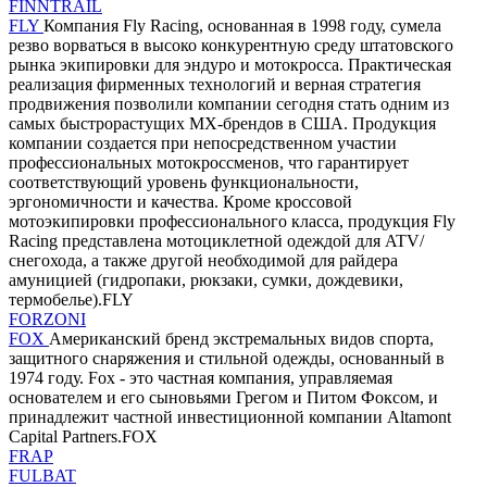
FINNTRAIL
FLY
Компания Fly Racing, основанная в 1998 году, сумела
резво ворваться в высоко конкурентную среду штатовского
рынка экипировки для эндуро и мотокросса. Практическая
реализация фирменных технологий и верная стратегия
продвижения позволили компании сегодня стать одним из
самых быстрорастущих MX-брендов в США. Продукция
компании создается при непосредственном участии
профессиональных мотокроссменов, что гарантирует
соответствующий уровень функциональности,
эргономичности и качества. Кроме кроссовой
мотоэкипировки профессионального класса, продукция Fly
Racing представлена мотоциклетной одеждой для ATV/
снегохода, а также другой необходимой для райдера
амуницией (гидропаки, рюкзаки, сумки, дождевики,
термобелье).FLY
FORZONI
FOX
Американский бренд экстремальных видов спорта,
защитного снаряжения и стильной одежды, основанный в
1974 году. Fox - это частная компания, управляемая
основателем и его сыновьями Грегом и Питом Фоксом, и
принадлежит частной инвестиционной компании Altamont
Capital Partners.FOX
FRAP
FULBAT