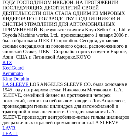
ГОДУ ГОСПОДИНОМ ИКЕДОЙ. НА ПРОТЯЖЕНИИ
ПОСЛЕДУЮЩИХ ДЕСЯТИЛЕТИЙ СВОЕЙ
ДЕЯТЕЛЬНОСТИ ОНА СТАЛА ОДНИМ ИЗ МИРОВЫХ
ЛИДЕРОВ ПО ПРОИЗВОДСТВУ ПОДШИПНИКОВ И
СИСТЕМ УПРАВЛЕНИЯ ДЛЯ АВТОМОБИЛЬНЫХ
ПРИМЕНЕНИЙ. В результате слияния Koyo Seiko Co., Ltd. и
Toyoda Machine works, Ltd., произошедшего 1 января 2006 г.,
была образована JTEKT Corporation. Сегодня, управляя
своими операциями из головного офиса, расположенного в
японской Осаке, JTEKT Corporation присутствует в Европе,
Азии, США и Латинской Америке.KOYO
KTZ
KeelGuard
Kemimoto
King Dolphin
LA SLEEVE
LOS ANGELES SLEEVE CO. была основана в
1945 году патриархом семьи Николасом Метчковым. L.A.
SLEEVE, семейный бизнес на протяжении четырех
поколений, возник на небольшом заводе в Лос-Анджелесе,
производящем гильзы цилиндров для автомобильной и
тракторной промышленности. Сегодня компания L.A.
SLEEVE производит центробежно-литые гильзы цилиндров
для различных отраслей промышленности.LA SLEEVE
LAVR
LEATT