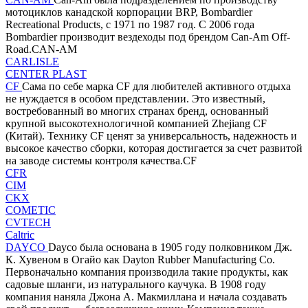
мотоциклов канадской корпорации BRP, Bombardier
Recreational Products, с 1971 по 1987 год. С 2006 года
Bombardier производит вездеходы под брендом Can-Am Off-
Road.CAN-AM
CARLISLE
CENTER PLAST
CF
Сама по себе марка CF для любителей активного отдыха
не нуждается в особом представлении. Это известный,
востребованный во многих странах бренд, основанный
крупной высокотехнологичной компанией Zhejiang CF
(Китай). Технику CF ценят за универсальность, надежность и
высокое качество сборки, которая достигается за счет развитой
на заводе системы контроля качества.CF
CFR
CIM
CKX
COMETIC
CVTECH
Caltric
DAYCO
Dayco была основана в 1905 году полковником Дж.
К. Хувеном в Огайо как Dayton Rubber Manufacturing Co.
Первоначально компания производила такие продукты, как
садовые шланги, из натурального каучука. В 1908 году
компания наняла Джона А. Макмиллана и начала создавать