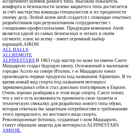
ассортимент шлемов разного типа. Высокий показатель
комфорта и безопасности шлема закрытого типа достигается
за счёт мастерства команды специалистов и их преданности
своему делу. Любой шлем airoh создается с помощью опытных
разработчиков при результативном сотрудничестве с
гонщиками-профессионалами. Продукция компании Airoh
является одной из самых безопасных и легких в своём
сегменте, плюс ко всему - имеет огромный выбор
вариаций.AIROH
ALL BALLS
ALLREMOTE
ALPINESTARS
В 1963 году мастер по коже по имени Санте
Маццароло создал будущую икону. Основанный в маленьком
городке Асоло на севере Италии, г-н Маццароло начал
производить первые продукты под названием Alpinestars. В то
время новый вид спорта под названием мотокросс
зарекомендовал себя и стал довольно популярным в Европе.
Очень хорошо разбираясь в этом виде спорта, Санте понял,
что у него есть возможность применить свои таланты и
техническую смекалку для разработки нового типа обуви,
которая отвечала бы защитным потребностям и требованиям
этого прекрасного, но жестокого вида спорта.
Революционные ботинки, созданные г-ном Маццароло,
станут образцом защиты для мотокросса.ALPINESTARS
AMSOIL