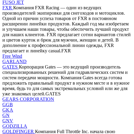
FUSO JET
FXR
Компания FXR Racing — один из ведущих
производителей экипировки для снегоходов и мотоциклов.
Одной из причин успеха товаров от FXR в постоянном
расширении линейки продуктов. Каждый год мы изобретаем
и улучшаем наши товары, чтобы обеспечить лучший продукт
для наших клиентов. FXR предлагает сотни вариантов стилей
и цветов курток и брюк для мужчин, женщин и детей. В
дополнение к профессиональной линии одежды, FXR
предлагает и линейку casual.FXR
Free Wind
GARLAND
GATES
Корпорация Gates — это ведущий производитель
специализированных решений для гидравлических систем и
систем передачи мощности. Компания Gates всегда готова
предложить правильный продукт в нужном месте и в нужное
время, будь то для самых экстремальных условий или же для
уже знакомых целей.GATES
GEARS CORPORATION
GGB
GKA
GN
GNV
GODZILLA
GOLDFINGER
Компания Full Throttle Inc. начала свою