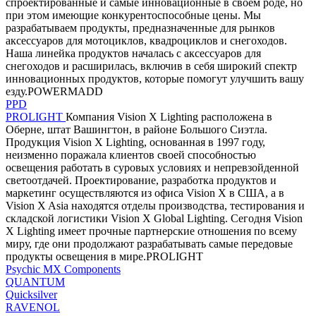
спроектированные и самые инновационные в своем роде, но
при этом имеющие конкурентоспособные цены. Мы
разрабатываем продукты, предназначенные для рынков
аксессуаров для мотоциклов, квадроциклов и снегоходов.
Наша линейка продуктов началась с аксессуаров для
снегоходов и расширилась, включив в себя широкий спектр
инновационных продуктов, которые помогут улучшить вашу
езду.POWERMADD
PPD
PROLIGHT
Компания Vision X Lighting расположена в
Оберне, штат Вашингтон, в районе Большого Сиэтла.
Продукция Vision X Lighting, основанная в 1997 году,
неизменно поражала клиентов своей способностью
освещения работать в суровых условиях и непревзойденной
светоотдачей. Проектирование, разработка продуктов и
маркетинг осуществляются из офиса Vision X в США, а в
Vision X Asia находятся отделы производства, тестирования и
складской логистики Vision X Global Lighting. Сегодня Vision
X Lighting имеет прочные партнерские отношения по всему
миру, где они продолжают разрабатывать самые передовые
продукты освещения в мире.PROLIGHT
Psychic MX Components
QUANTUM
Quicksilver
RAVENOL