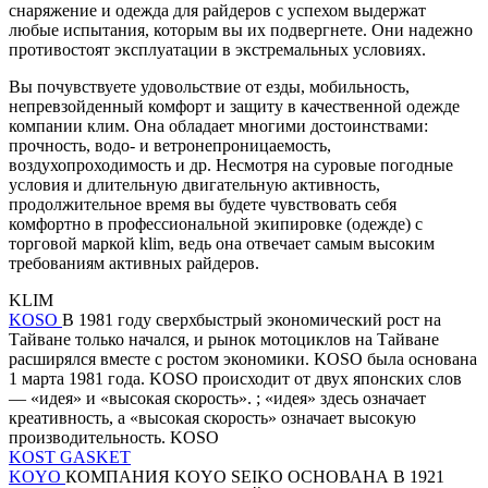
снаряжение и одежда для райдеров с успехом выдержат
любые испытания, которым вы их подвергнете. Они надежно
противостоят эксплуатации в экстремальных условиях.
Вы почувствуете удовольствие от езды, мобильность,
непревзойденный комфорт и защиту в качественной одежде
компании клим. Она обладает многими достоинствами:
прочность, водо- и ветронепроницаемость,
воздухопроходимость и др. Несмотря на суровые погодные
условия и длительную двигательную активность,
продолжительное время вы будете чувствовать себя
комфортно в профессиональной экипировке (одежде) с
торговой маркой klim, ведь она отвечает самым высоким
требованиям активных райдеров.
KLIM
KOSO
В 1981 году сверхбыстрый экономический рост на
Тайване только начался, и рынок мотоциклов на Тайване
расширялся вместе с ростом экономики. KOSO была основана
1 марта 1981 года. KOSO происходит от двух японских слов
— «идея» и «высокая скорость». ; «идея» здесь означает
креативность, а «высокая скорость» означает высокую
производительность. KOSO
KOST GASKET
KOYO
КОМПАНИЯ KOYO SEIKO ОСНОВАНА В 1921