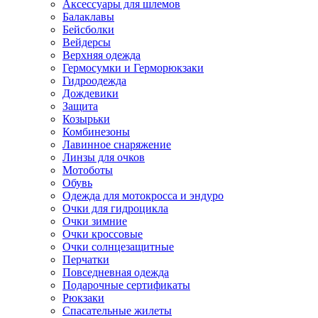
Аксессуары для шлемов
Балаклавы
Бейсболки
Вейдерсы
Верхняя одежда
Гермосумки и Герморюкзаки
Гидроодежда
Дождевики
Защита
Козырьки
Комбинезоны
Лавинное снаряжение
Линзы для очков
Мотоботы
Обувь
Одежда для мотокросса и эндуро
Очки для гидроцикла
Очки зимние
Очки кроссовые
Очки солнцезащитные
Перчатки
Повседневная одежда
Подарочные сертификаты
Рюкзаки
Спасательные жилеты