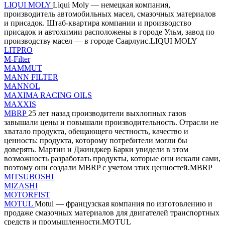
LIQUI MOLY
Liqui Moly — немецкая компания,
производитель автомобильных масел, смазочных материалов
и присадок. Штаб-квартира компании и производство
присадок и автохимии расположены в городе Ульм, завод по
производству масел — в городе Саарлуис.LIQUI MOLY
LITPRO
M-Filter
MAMMUT
MANN FILTER
MANNOL
MAXIMA RACING OILS
MAXXIS
MBRP
25 лет назад производители выхлопных газов
завышали цены и повышали производительность. Отрасли не
хватало продукта, обещающего честность, качество и
ценность: продукта, которому потребители могли бы
доверять. Мартин и Джинджер Барки увидели в этом
возможность разработать продукты, которые они искали сами,
поэтому они создали MBRP с учетом этих ценностей.MBRP
MITSUBOSHI
MIZASHI
MOTORFIST
MOTUL
Motul — французская компания по изготовлению и
продаже смазочных материалов для двигателей транспортных
средств и промышленности.MOTUL