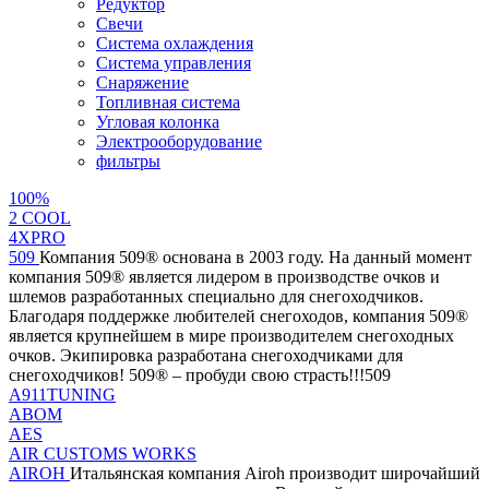
Редуктор
Свечи
Система охлаждения
Система управления
Снаряжение
Топливная система
Угловая колонка
Электрооборудование
фильтры
100%
2 СOOL
4XPRO
509
Компания 509® основана в 2003 году. На данный момент
компания 509® является лидером в производстве очков и
шлемов разработанных специально для снегоходчиков.
Благодаря поддержке любителей снегоходов, компания 509®
является крупнейшем в мире производителем снегоходных
очков. Экипировка разработана снегоходчиками для
снегоходчиков! 509® – пробуди свою страсть!!!509
A911TUNING
ABOM
AES
AIR CUSTOMS WORKS
AIROH
Итальянская компания Airoh производит широчайший