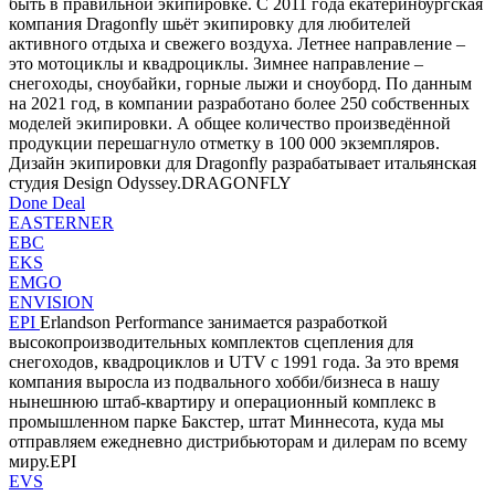
быть в правильной экипировке. С 2011 года екатеринбургская
компания Dragonfly шьёт экипировку для любителей
активного отдыха и свежего воздуха. Летнее направление –
это мотоциклы и квадроциклы. Зимнее направление –
снегоходы, сноубайки, горные лыжи и сноуборд. По данным
на 2021 год, в компании разработано более 250 собственных
моделей экипировки. А общее количество произведённой
продукции перешагнуло отметку в 100 000 экземпляров.
Дизайн экипировки для Dragonfly разрабатывает итальянская
студия Design Odyssey.DRAGONFLY
Done Deal
EASTERNER
EBC
EKS
EMGO
ENVISION
EPI
Erlandson Performance занимается разработкой
высокопроизводительных комплектов сцепления для
снегоходов, квадроциклов и UTV с 1991 года. За это время
компания выросла из подвального хобби/бизнеса в нашу
нынешнюю штаб-квартиру и операционный комплекс в
промышленном парке Бакстер, штат Миннесота, куда мы
отправляем ежедневно дистрибьюторам и дилерам по всему
миру.EPI
EVS