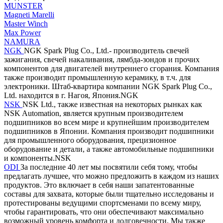
MUNSTER
Magneti Marelli
Master Winch
Max Power
NAMURA
NGK
NGK Spark Plug Co., Ltd.- производитель свечей
зажигания, свечей накаливания, лямбда-зондов и прочих
компонентов для двигателей внутреннего сгорания. Компания
также производит промышленную керамику, в т.ч. для
электроники. Штаб-квартира компании NGK Spark Plug Co.,
Ltd. находится в г. Нагоя, Япония.NGK
NSK
NSK Ltd., также известная на некоторых рынках как
NSK Automation, является крупным производителем
подшипников во всем мире и крупнейшим производителем
подшипников в Японии. Компания производит подшипники
для промышленного оборудования, прецизионное
оборудование и детали, а также автомобильные подшипники
и компоненты.NSK
ODI
За последние 40 лет мы посвятили себя тому, чтобы
предлагать лучшее, что можно предложить в каждом из наших
продуктов. Это включает в себя наши запатентованные
составы для захвата, которые были тщательно исследованы и
протестированы ведущими спортсменами по всему миру,
чтобы гарантировать, что они обеспечивают максимально
возможный уровень комфорта и долговечности. Мы также