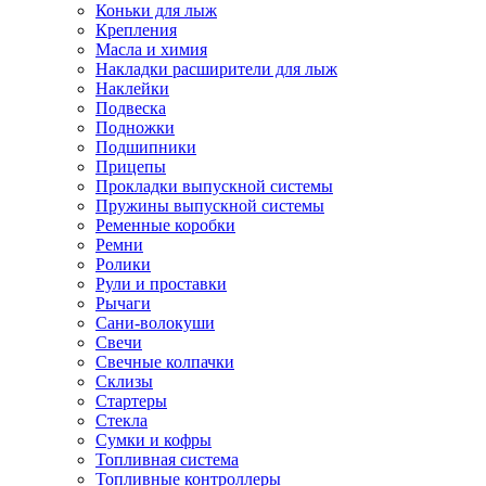
Коньки для лыж
Крепления
Масла и химия
Накладки расширители для лыж
Наклейки
Подвеска
Подножки
Подшипники
Прицепы
Прокладки выпускной системы
Пружины выпускной системы
Ременные коробки
Ремни
Ролики
Рули и проставки
Рычаги
Сани-волокуши
Свечи
Свечные колпачки
Склизы
Стартеры
Стекла
Сумки и кофры
Топливная система
Топливные контроллеры