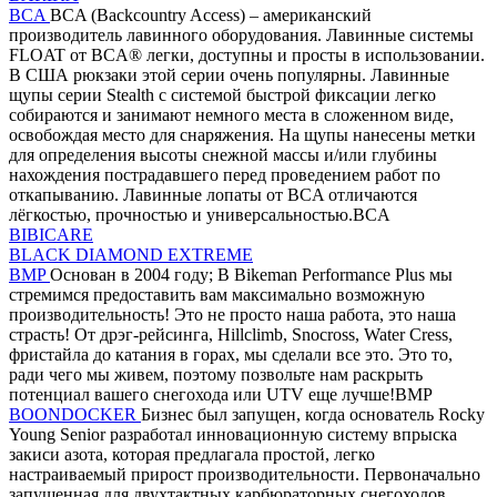
BCA
BCA (Backcountry Access) – американский
производитель лавинного оборудования. Лавинные системы
FLOAT от BCA® легки, доступны и просты в использовании.
В США рюкзаки этой серии очень популярны. Лавинные
щупы серии Stealth с системой быстрой фиксации легко
собираются и занимают немного места в сложенном виде,
освобождая место для снаряжения. На щупы нанесены метки
для определения высоты снежной массы и/или глубины
нахождения пострадавшего перед проведением работ по
откапыванию. Лавинные лопаты от BCA отличаются
лёгкостью, прочностью и универсальностью.BCA
BIBICARE
BLACK DIAMOND EXTREME
BMP
Основан в 2004 году; В Bikeman Performance Plus мы
стремимся предоставить вам максимально возможную
производительность! Это не просто наша работа, это наша
страсть! От дрэг-рейсинга, Hillclimb, Snocross, Water Cress,
фристайла до катания в горах, мы сделали все это. Это то,
ради чего мы живем, поэтому позвольте нам раскрыть
потенциал вашего снегохода или UTV еще лучше!BMP
BOONDOCKER
Бизнес был запущен, когда основатель Rocky
Young Senior разработал инновационную систему впрыска
закиси азота, которая предлагала простой, легко
настраиваемый прирост производительности. Первоначально
запущенная для двухтактных карбюраторных снегоходов,