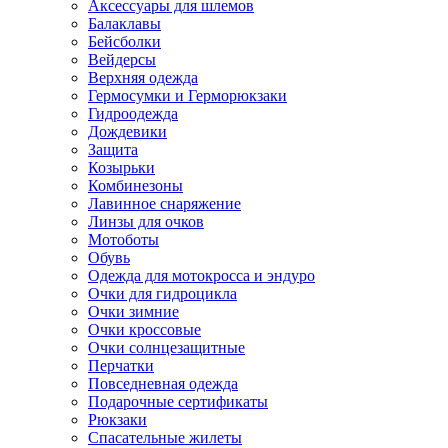
Аксессуары для шлемов
Балаклавы
Бейсболки
Вейдерсы
Верхняя одежда
Гермосумки и Герморюкзаки
Гидроодежда
Дождевики
Защита
Козырьки
Комбинезоны
Лавинное снаряжение
Линзы для очков
Мотоботы
Обувь
Одежда для мотокросса и эндуро
Очки для гидроцикла
Очки зимние
Очки кроссовые
Очки солнцезащитные
Перчатки
Повседневная одежда
Подарочные сертификаты
Рюкзаки
Спасательные жилеты