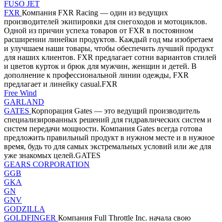
FUSO JET
FXR
Компания FXR Racing — один из ведущих
производителей экипировки для снегоходов и мотоциклов.
Одной из причин успеха товаров от FXR в постоянном
расширении линейки продуктов. Каждый год мы изобретаем
и улучшаем наши товары, чтобы обеспечить лучший продукт
для наших клиентов. FXR предлагает сотни вариантов стилей
и цветов курток и брюк для мужчин, женщин и детей. В
дополнение к профессиональной линии одежды, FXR
предлагает и линейку casual.FXR
Free Wind
GARLAND
GATES
Корпорация Gates — это ведущий производитель
специализированных решений для гидравлических систем и
систем передачи мощности. Компания Gates всегда готова
предложить правильный продукт в нужном месте и в нужное
время, будь то для самых экстремальных условий или же для
уже знакомых целей.GATES
GEARS CORPORATION
GGB
GKA
GN
GNV
GODZILLA
GOLDFINGER
Компания Full Throttle Inc. начала свою