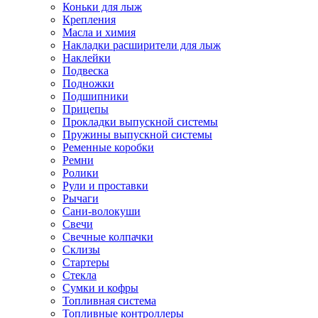
Коньки для лыж
Крепления
Масла и химия
Накладки расширители для лыж
Наклейки
Подвеска
Подножки
Подшипники
Прицепы
Прокладки выпускной системы
Пружины выпускной системы
Ременные коробки
Ремни
Ролики
Рули и проставки
Рычаги
Сани-волокуши
Свечи
Свечные колпачки
Склизы
Стартеры
Стекла
Сумки и кофры
Топливная система
Топливные контроллеры