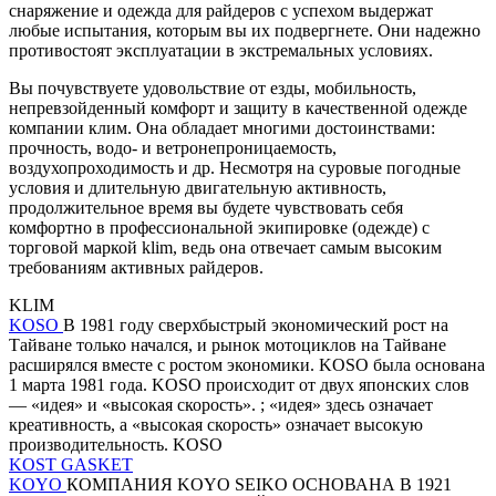
снаряжение и одежда для райдеров с успехом выдержат
любые испытания, которым вы их подвергнете. Они надежно
противостоят эксплуатации в экстремальных условиях.
Вы почувствуете удовольствие от езды, мобильность,
непревзойденный комфорт и защиту в качественной одежде
компании клим. Она обладает многими достоинствами:
прочность, водо- и ветронепроницаемость,
воздухопроходимость и др. Несмотря на суровые погодные
условия и длительную двигательную активность,
продолжительное время вы будете чувствовать себя
комфортно в профессиональной экипировке (одежде) с
торговой маркой klim, ведь она отвечает самым высоким
требованиям активных райдеров.
KLIM
KOSO
В 1981 году сверхбыстрый экономический рост на
Тайване только начался, и рынок мотоциклов на Тайване
расширялся вместе с ростом экономики. KOSO была основана
1 марта 1981 года. KOSO происходит от двух японских слов
— «идея» и «высокая скорость». ; «идея» здесь означает
креативность, а «высокая скорость» означает высокую
производительность. KOSO
KOST GASKET
KOYO
КОМПАНИЯ KOYO SEIKO ОСНОВАНА В 1921