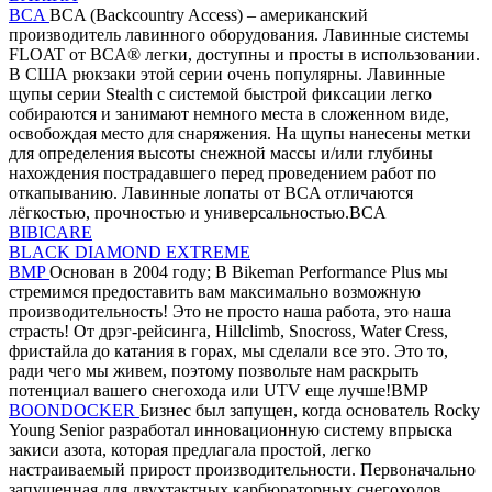
BCA
BCA (Backcountry Access) – американский
производитель лавинного оборудования. Лавинные системы
FLOAT от BCA® легки, доступны и просты в использовании.
В США рюкзаки этой серии очень популярны. Лавинные
щупы серии Stealth с системой быстрой фиксации легко
собираются и занимают немного места в сложенном виде,
освобождая место для снаряжения. На щупы нанесены метки
для определения высоты снежной массы и/или глубины
нахождения пострадавшего перед проведением работ по
откапыванию. Лавинные лопаты от BCA отличаются
лёгкостью, прочностью и универсальностью.BCA
BIBICARE
BLACK DIAMOND EXTREME
BMP
Основан в 2004 году; В Bikeman Performance Plus мы
стремимся предоставить вам максимально возможную
производительность! Это не просто наша работа, это наша
страсть! От дрэг-рейсинга, Hillclimb, Snocross, Water Cress,
фристайла до катания в горах, мы сделали все это. Это то,
ради чего мы живем, поэтому позвольте нам раскрыть
потенциал вашего снегохода или UTV еще лучше!BMP
BOONDOCKER
Бизнес был запущен, когда основатель Rocky
Young Senior разработал инновационную систему впрыска
закиси азота, которая предлагала простой, легко
настраиваемый прирост производительности. Первоначально
запущенная для двухтактных карбюраторных снегоходов,