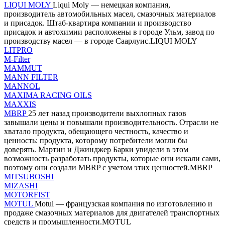
LIQUI MOLY
Liqui Moly — немецкая компания,
производитель автомобильных масел, смазочных материалов
и присадок. Штаб-квартира компании и производство
присадок и автохимии расположены в городе Ульм, завод по
производству масел — в городе Саарлуис.LIQUI MOLY
LITPRO
M-Filter
MAMMUT
MANN FILTER
MANNOL
MAXIMA RACING OILS
MAXXIS
MBRP
25 лет назад производители выхлопных газов
завышали цены и повышали производительность. Отрасли не
хватало продукта, обещающего честность, качество и
ценность: продукта, которому потребители могли бы
доверять. Мартин и Джинджер Барки увидели в этом
возможность разработать продукты, которые они искали сами,
поэтому они создали MBRP с учетом этих ценностей.MBRP
MITSUBOSHI
MIZASHI
MOTORFIST
MOTUL
Motul — французская компания по изготовлению и
продаже смазочных материалов для двигателей транспортных
средств и промышленности.MOTUL