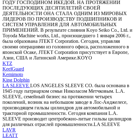
ГОДУ ГОСПОДИНОМ ИКЕДОЙ. НА ПРОТЯЖЕНИИ
ПОСЛЕДУЮЩИХ ДЕСЯТИЛЕТИЙ СВОЕЙ
ДЕЯТЕЛЬНОСТИ ОНА СТАЛА ОДНИМ ИЗ МИРОВЫХ
ЛИДЕРОВ ПО ПРОИЗВОДСТВУ ПОДШИПНИКОВ И
СИСТЕМ УПРАВЛЕНИЯ ДЛЯ АВТОМОБИЛЬНЫХ
ПРИМЕНЕНИЙ. В результате слияния Koyo Seiko Co., Ltd. и
Toyoda Machine works, Ltd., произошедшего 1 января 2006 г.,
была образована JTEKT Corporation. Сегодня, управляя
своими операциями из головного офиса, расположенного в
японской Осаке, JTEKT Corporation присутствует в Европе,
Азии, США и Латинской Америке.KOYO
KTZ
KeelGuard
Kemimoto
King Dolphin
LA SLEEVE
LOS ANGELES SLEEVE CO. была основана в
1945 году патриархом семьи Николасом Метчковым. L.A.
SLEEVE, семейный бизнес на протяжении четырех
поколений, возник на небольшом заводе в Лос-Анджелесе,
производящем гильзы цилиндров для автомобильной и
тракторной промышленности. Сегодня компания L.A.
SLEEVE производит центробежно-литые гильзы цилиндров
для различных отраслей промышленности.LA SLEEVE
LAVR
LEATT