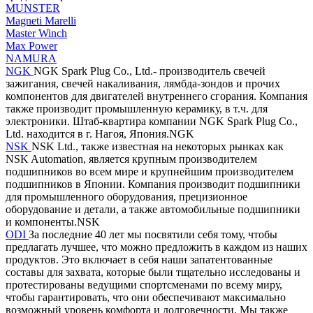
MUNSTER
Magneti Marelli
Master Winch
Max Power
NAMURA
NGK
NGK Spark Plug Co., Ltd.- производитель свечей
зажигания, свечей накаливания, лямбда-зондов и прочих
компонентов для двигателей внутреннего сгорания. Компания
также производит промышленную керамику, в т.ч. для
электроники. Штаб-квартира компании NGK Spark Plug Co.,
Ltd. находится в г. Нагоя, Япония.NGK
NSK
NSK Ltd., также известная на некоторых рынках как
NSK Automation, является крупным производителем
подшипников во всем мире и крупнейшим производителем
подшипников в Японии. Компания производит подшипники
для промышленного оборудования, прецизионное
оборудование и детали, а также автомобильные подшипники
и компоненты.NSK
ODI
За последние 40 лет мы посвятили себя тому, чтобы
предлагать лучшее, что можно предложить в каждом из наших
продуктов. Это включает в себя наши запатентованные
составы для захвата, которые были тщательно исследованы и
протестированы ведущими спортсменами по всему миру,
чтобы гарантировать, что они обеспечивают максимально
возможный уровень комфорта и долговечности. Мы также