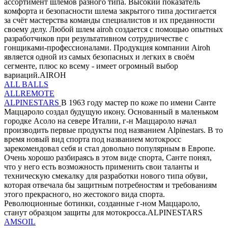
ассортимент шлемов разного типа. Высокий показатель
комфорта и безопасности шлема закрытого типа достигается
за счёт мастерства команды специалистов и их преданности
своему делу. Любой шлем airoh создается с помощью опытных
разработчиков при результативном сотрудничестве с
гонщиками-профессионалами. Продукция компании Airoh
является одной из самых безопасных и легких в своём
сегменте, плюс ко всему - имеет огромный выбор
вариаций.AIROH
ALL BALLS
ALLREMOTE
ALPINESTARS
В 1963 году мастер по коже по имени Санте
Маццароло создал будущую икону. Основанный в маленьком
городке Асоло на севере Италии, г-н Маццароло начал
производить первые продукты под названием Alpinestars. В то
время новый вид спорта под названием мотокросс
зарекомендовал себя и стал довольно популярным в Европе.
Очень хорошо разбираясь в этом виде спорта, Санте понял,
что у него есть возможность применить свои таланты и
техническую смекалку для разработки нового типа обуви,
которая отвечала бы защитным потребностям и требованиям
этого прекрасного, но жестокого вида спорта.
Революционные ботинки, созданные г-ном Маццароло,
станут образцом защиты для мотокросса.ALPINESTARS
AMSOIL