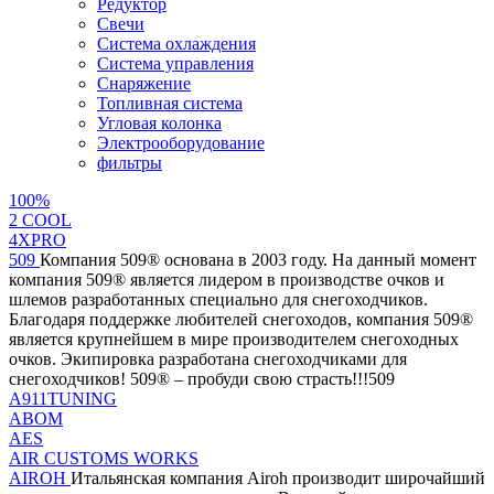
Редуктор
Свечи
Система охлаждения
Система управления
Снаряжение
Топливная система
Угловая колонка
Электрооборудование
фильтры
100%
2 СOOL
4XPRO
509
Компания 509® основана в 2003 году. На данный момент
компания 509® является лидером в производстве очков и
шлемов разработанных специально для снегоходчиков.
Благодаря поддержке любителей снегоходов, компания 509®
является крупнейшем в мире производителем снегоходных
очков. Экипировка разработана снегоходчиками для
снегоходчиков! 509® – пробуди свою страсть!!!509
A911TUNING
ABOM
AES
AIR CUSTOMS WORKS
AIROH
Итальянская компания Airoh производит широчайший