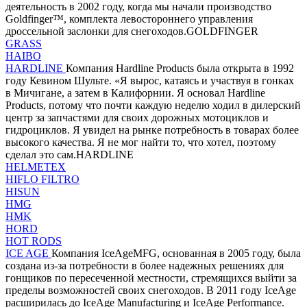
деятельность в 2002 году, когда мы начали производство
Goldfinger™, комплекта левостороннего управления
дроссельной заслонки для снегоходов.GOLDFINGER
GRASS
HAIBO
HARDLINE
Компания Hardline Products была открыта в 1992
году Кевином Шульте. «Я вырос, катаясь и участвуя в гонках
в Мичигане, а затем в Калифорнии. Я основал Hardline
Products, потому что почти каждую неделю ходил в дилерский
центр за запчастями для своих дорожных мотоциклов и
гидроциклов. Я увидел на рынке потребность в товарах более
высокого качества. Я не мог найти то, что хотел, поэтому
сделал это сам.HARDLINE
HELMETEX
HIFLO FILTRO
HISUN
HMG
HMK
HORD
HOT RODS
ICE AGE
Компания IceAgeMFG, основанная в 2005 году, была
создана из-за потребности в более надежных решениях для
гонщиков по пересеченной местности, стремящихся выйти за
пределы возможностей своих снегоходов. В 2011 году IceAge
расширилась до IceAge Manufacturing и IceAge Performance.