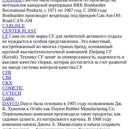
мотоциклов канадской корпорации BRP, Bombardier
Recreational Products, с 1971 по 1987 год. С 2006 года
Bombardier производит вездеходы под брендом Can-Am Off-
Road.CAN-AM
CARLISLE
CENTER PLAST
CF
Сама по себе марка CF для любителей активного отдыха
не нуждается в особом представлении. Это известный,
востребованный во многих странах бренд, основанный
крупной высокотехнологичной компанией Zhejiang CF
(Китай). Технику CF ценят за универсальность, надежность и
высокое качество сборки, которая достигается за счет развитой
на заводе системы контроля качества.CF
CFR
CIM
CKX
COMETIC
CVTECH
Caltric
DAYCO
Dayco была основана в 1905 году полковником Дж.
К. Хувеном в Огайо как Dayton Rubber Manufacturing Co.
Первоначально компания производила такие продукты, как
садовые шланги, из натурального каучука. В 1908 году
компания наняла Джона А. Макмиллана и начала создавать