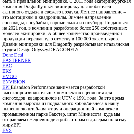
быть в правильной экипировке. С 2011 года екатеринбургская
компания Dragonfly шьёт экипировку для любителей
активного отдыха и свежего воздуха. Летнее направление –
это мотоциклы и квадроциклы. Зимнее направление –
снегоходы, сноубайки, горные лыжи и сноуборд. По данным
на 2021 год, в компании разработано более 250 собственных
моделей экипировки. А общее количество произведённой
продукции перешагнуло отметку в 100 000 экземпляров.
Дизайн экипировки для Dragonfly разрабатывает итальянская
студия Design Odyssey.DRAGONFLY
Done Deal
EASTERNER
EBC
EKS
EMGO
ENVISION
EPI
Erlandson Performance занимается разработкой
высокопроизводительных комплектов сцепления для
снегоходов, квадроциклов и UTV с 1991 года. За это время
компания выросла из подвального хобби/бизнеса в нашу
нынешнюю штаб-квартиру и операционный комплекс в
промышленном парке Бакстер, штат Миннесота, куда мы
отправляем ежедневно дистрибьюторам и дилерам по всему
миру.EPI
EVS