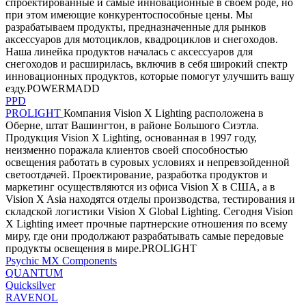
спроектированные и самые инновационные в своем роде, но
при этом имеющие конкурентоспособные цены. Мы
разрабатываем продукты, предназначенные для рынков
аксессуаров для мотоциклов, квадроциклов и снегоходов.
Наша линейка продуктов началась с аксессуаров для
снегоходов и расширилась, включив в себя широкий спектр
инновационных продуктов, которые помогут улучшить вашу
езду.POWERMADD
PPD
PROLIGHT
Компания Vision X Lighting расположена в
Оберне, штат Вашингтон, в районе Большого Сиэтла.
Продукция Vision X Lighting, основанная в 1997 году,
неизменно поражала клиентов своей способностью
освещения работать в суровых условиях и непревзойденной
светоотдачей. Проектирование, разработка продуктов и
маркетинг осуществляются из офиса Vision X в США, а в
Vision X Asia находятся отделы производства, тестирования и
складской логистики Vision X Global Lighting. Сегодня Vision
X Lighting имеет прочные партнерские отношения по всему
миру, где они продолжают разрабатывать самые передовые
продукты освещения в мире.PROLIGHT
Psychic MX Components
QUANTUM
Quicksilver
RAVENOL