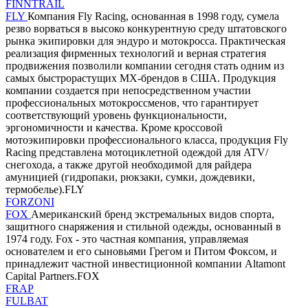
FINNTRAIL
FLY
Компания Fly Racing, основанная в 1998 году, сумела
резво ворваться в высоко конкурентную среду штатовского
рынка экипировки для эндуро и мотокросса. Практическая
реализация фирменных технологий и верная стратегия
продвижения позволили компании сегодня стать одним из
самых быстрорастущих MX-брендов в США. Продукция
компании создается при непосредственном участии
профессиональных мотокроссменов, что гарантирует
соответствующий уровень функциональности,
эргономичности и качества. Кроме кроссовой
мотоэкипировки профессионального класса, продукция Fly
Racing представлена мотоциклетной одеждой для ATV/
снегохода, а также другой необходимой для райдера
амуницией (гидропаки, рюкзаки, сумки, дождевики,
термобелье).FLY
FORZONI
FOX
Американский бренд экстремальных видов спорта,
защитного снаряжения и стильной одежды, основанный в
1974 году. Fox - это частная компания, управляемая
основателем и его сыновьями Грегом и Питом Фоксом, и
принадлежит частной инвестиционной компании Altamont
Capital Partners.FOX
FRAP
FULBAT