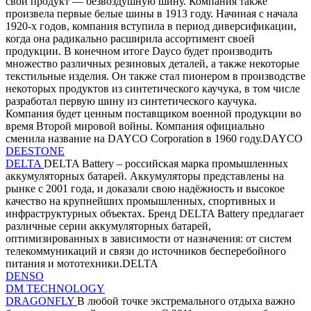
свой продукт — безвоздушную шину. Компания также
произвела первые белые шины в 1913 году. Начиная с начала
1920-х годов, компания вступила в период диверсификации,
когда она радикально расширила ассортимент своей
продукции. В конечном итоге Dayco будет производить
множество различных резиновых деталей, а также некоторые
текстильные изделия. Он также стал пионером в производстве
некоторых продуктов из синтетического каучука, в том числе
разработал первую шину из синтетического каучука.
Компания будет ценным поставщиком военной продукции во
время Второй мировой войны. Компания официально
сменила название на DAYCO Corporation в 1960 году.DAYCO
DEESTONE
DELTA
DELTA Battery – российская марка промышленных
аккумуляторных батарей. Аккумуляторы представлены на
рынке с 2001 года, и доказали свою надёжность и высокое
качество на крупнейших промышленных, спортивных и
инфраструктурных объектах. Бренд DELTA Battery предлагает
различные серии аккумуляторных батарей,
оптимизированных в зависимости от назначения: от систем
телекоммуникаций и связи до источников бесперебойного
питания и мототехники.DELTA
DENSO
DM TECHNOLOGY
DRAGONFLY
В любой точке экстремального отдыха важно