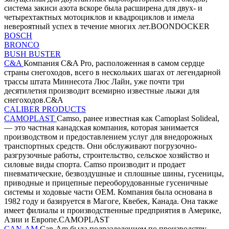
система закиси азота вскоре была расширена для двух- и
четырехтактных мотоциклов и квадроциклов и имела
невероятный успех в течение многих лет.BOONDOCKER
BOSCH
BRONCO
BUSH BUSTER
C&A
Компания C&A Pro, расположенная в самом сердце
страны снегоходов, всего в нескольких шагах от легендарной
трассы штата Миннесота Люс Лайн, уже почти три
десятилетия производит всемирно известные лыжи для
снегоходов.C&A
CALIBER PRODUCTS
CAMOPLAST
Camso, ранее известная как Camoplast Solideal,
— это частная канадская компания, которая занимается
производством и предоставлением услуг для внедорожных
транспортных средств. Они обслуживают погрузочно-
разгрузочные работы, строительство, сельское хозяйство и
силовые виды спорта. Camso производит и продает
пневматические, безвоздушные и сплошные шины, гусеницы,
приводные и прицепные переоборудованные гусеничные
системы и ходовые части OEM. Компания была основана в
1982 году и базируется в Магоге, Квебек, Канада. Она также
имеет филиалы и производственные предприятия в Америке,
Азии и Европе.CAMOPLAST
CAN-AM
Can-Am была подразделением по производству