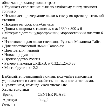
облегчая прокладку новых трасс
• Улучшает скольжение лыж по глубокому снегу, экономя
топливо
• Исключает примерзание лыжи к снегу во время длительной
стоянки
• Продлевает срок службы лыж
• Длина x ширина x толщина, мм: 1330 x 300 x 6
• Материал детали: ударопрочный, морозостойкий пластик 6
мм
• Изготовлена для лыжи снегохода Русская Механика Тайга
• Для пластмассовой лыжи Camoplast
• Цвет детали: черный
• Новая продукция
• Производство Россия
• Размер упаковки ДхШхВ, м 0.32x1.25x0.38
• Масса брутто, кг 2.2
Выбирайте правильный тюнинг, получайте максимум
удовольствия и наслаждайтесь новыми впечатлениями.
С уважением, команда VladExtremeLife.
Характеристики
Бренд
CENTER PLAST
Артикул
nk-tgpl
Отзывы