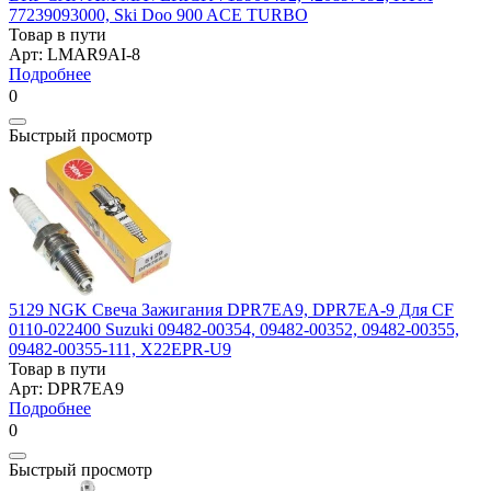
77239093000, Ski Doo 900 ACE TURBO
Товар в пути
Арт: LMAR9AI-8
Подробнее
0
Быстрый просмотр
5129 NGK Свеча Зажигания DPR7EA9, DPR7EA-9 Для CF
0110-022400 Suzuki 09482-00354, 09482-00352, 09482-00355,
09482-00355-111, X22EPR-U9
Товар в пути
Арт: DPR7EA9
Подробнее
0
Быстрый просмотр