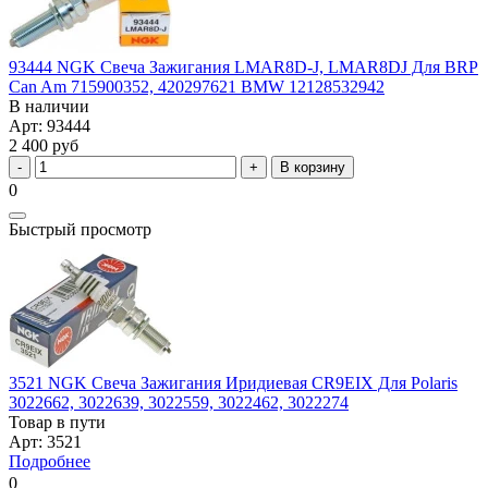
93444 NGK Свеча Зажигания LMAR8D-J, LMAR8DJ Для BRP
Can Am 715900352, 420297621 BMW 12128532942
В наличии
Арт: 93444
2 400 руб
В корзину
0
Быстрый просмотр
3521 NGK Свеча Зажигания Иридиевая CR9EIX Для Polaris
3022662, 3022639, 3022559, 3022462, 3022274
Товар в пути
Арт: 3521
Подробнее
0