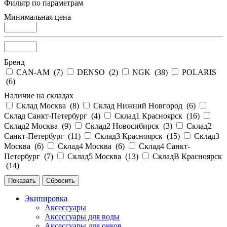
Фильтр по параметрам
Минимальная цена
Бренд
CAN-AM (
7
)
DENSO (
2
)
NGK (
38
)
POLARIS
(
6
)
Наличие на складах
Склад Москва (
8
)
Склад Нижний Новгород (
6
)
Склад Санкт-Петербург (
4
)
Склад1 Красноярск (
16
)
Склад2 Москва (
9
)
Склад2 Новосибирск (
3
)
Склад2
Санкт-Петербург (
11
)
Склад3 Красноярск (
15
)
Склад3
Москва (
6
)
Склад4 Москва (
6
)
Склад4 Санкт-
Петербург (
7
)
Склад5 Москва (
13
)
СкладВ Красноярск
(
14
)
Экипировка
Аксессуары
Аксессуары для воды
Аксессуары для очков