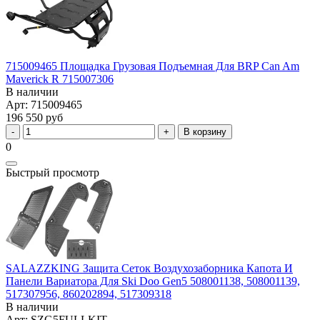
715009465 Площадка Грузовая Подъемная Для BRP Can Am
Maverick R 715007306
В наличии
Арт: 715009465
196 550 руб
В корзину
0
Быстрый просмотр
SALAZZKING Защита Сеток Воздухозаборника Капота И
Панели Вариатора Для Ski Doo Gen5 508001138, 508001139,
517307956, 860202894, 517309318
В наличии
Арт: SZG5FULLKIT