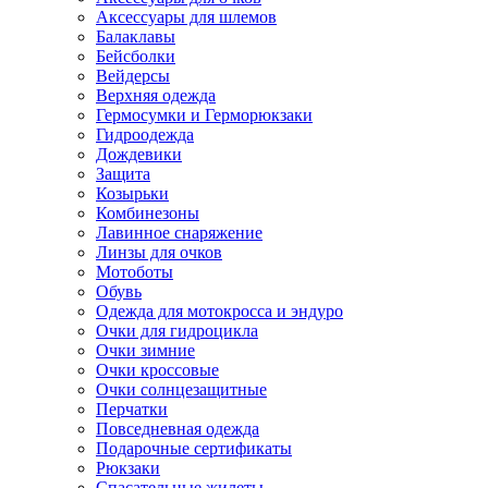
Аксессуары для шлемов
Балаклавы
Бейсболки
Вейдерсы
Верхняя одежда
Гермосумки и Герморюкзаки
Гидроодежда
Дождевики
Защита
Козырьки
Комбинезоны
Лавинное снаряжение
Линзы для очков
Мотоботы
Обувь
Одежда для мотокросса и эндуро
Очки для гидроцикла
Очки зимние
Очки кроссовые
Очки солнцезащитные
Перчатки
Повседневная одежда
Подарочные сертификаты
Рюкзаки
Спасательные жилеты