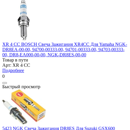
XR 4 CC BOSCH Свеча Зажигания XR4CC Для Yamaha NGK-
DR8EA-00-00, 94700-00333-00, 94701-00333-00, 94703-00333-
00, DR8-EA000-00-00, NGK-DR8ES-00-00
Товар в пути
Арт: XR 4 CC
Подробнее
0
Быстрый просмотр
5423 NGK Свеча Зажигания DR8ES Для Suzuki GSX600