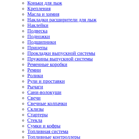
Коньки для лыж
Крепления
Масла и химия
Накладки расширители для лыж
Наклейки
Подвеска
Подножки
Подшипники
Прицепы
Прокладки выпускной системы
Пружины выпускной системы
Ременные коробки
Ремни
Ролики
Рули и проставки
Рычаги
Сани-волокуши
Свечи
Свечные колпачки
Склизы
Стартеры
Стекла
Сумки и кофры
Топливная система
Топливные контроллеры