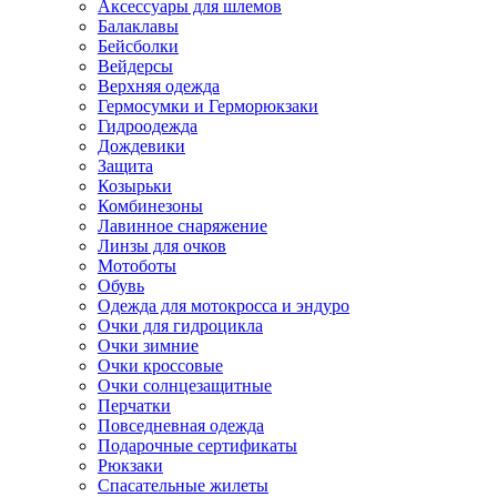
Аксессуары для шлемов
Балаклавы
Бейсболки
Вейдерсы
Верхняя одежда
Гермосумки и Герморюкзаки
Гидроодежда
Дождевики
Защита
Козырьки
Комбинезоны
Лавинное снаряжение
Линзы для очков
Мотоботы
Обувь
Одежда для мотокросса и эндуро
Очки для гидроцикла
Очки зимние
Очки кроссовые
Очки солнцезащитные
Перчатки
Повседневная одежда
Подарочные сертификаты
Рюкзаки
Спасательные жилеты