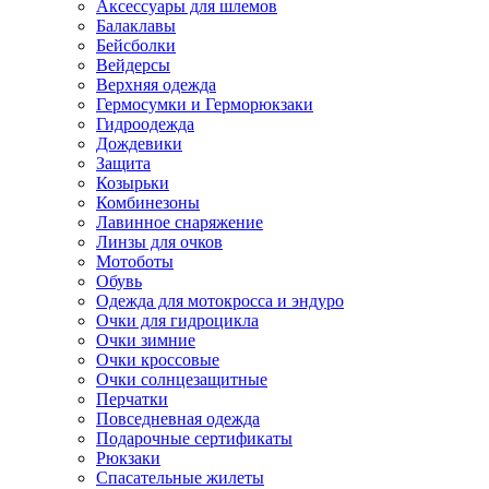
Аксессуары для шлемов
Балаклавы
Бейсболки
Вейдерсы
Верхняя одежда
Гермосумки и Герморюкзаки
Гидроодежда
Дождевики
Защита
Козырьки
Комбинезоны
Лавинное снаряжение
Линзы для очков
Мотоботы
Обувь
Одежда для мотокросса и эндуро
Очки для гидроцикла
Очки зимние
Очки кроссовые
Очки солнцезащитные
Перчатки
Повседневная одежда
Подарочные сертификаты
Рюкзаки
Спасательные жилеты