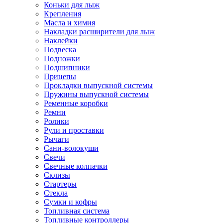
Коньки для лыж
Крепления
Масла и химия
Накладки расширители для лыж
Наклейки
Подвеска
Подножки
Подшипники
Прицепы
Прокладки выпускной системы
Пружины выпускной системы
Ременные коробки
Ремни
Ролики
Рули и проставки
Рычаги
Сани-волокуши
Свечи
Свечные колпачки
Склизы
Стартеры
Стекла
Сумки и кофры
Топливная система
Топливные контроллеры