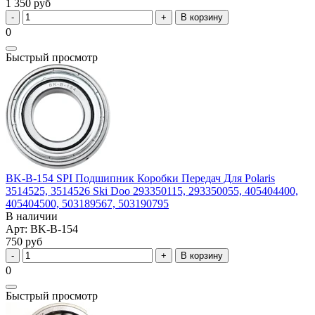
1 350 руб
В корзину
0
Быстрый просмотр
BK-B-154 SPI Подшипник Коробки Передач Для Polaris
3514525, 3514526 Ski Doo 293350115, 293350055, 405404400,
405404500, 503189567, 503190795
В наличии
Арт: BK-B-154
750 руб
В корзину
0
Быстрый просмотр