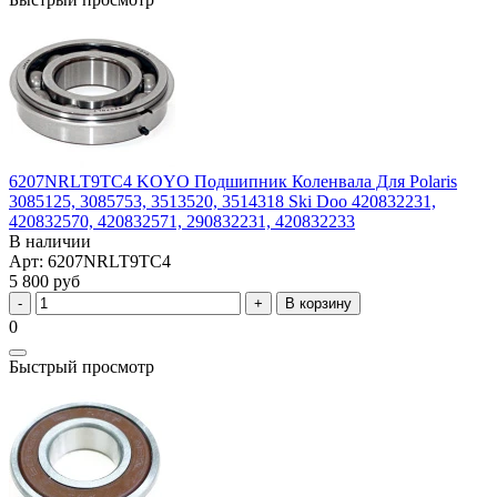
6207NRLT9TC4 KOYO Подшипник Коленвала Для Polaris
3085125, 3085753, 3513520, 3514318 Ski Doo 420832231,
420832570, 420832571, 290832231, 420832233
В наличии
Арт: 6207NRLT9TC4
5 800 руб
В корзину
0
Быстрый просмотр