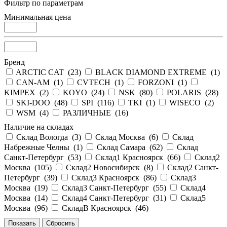
Фильтр по параметрам
Минимальная цена
Бренд
ARCTIC CAT (
23
)
BLACK DIAMOND EXTREME (
1
)
CAN-AM (
1
)
CVTECH (
1
)
FORZONI (
1
)
KIMPEX (
2
)
KOYO (
24
)
NSK (
80
)
POLARIS (
28
)
SKI-DOO (
48
)
SPI (
116
)
TKI (
1
)
WISECO (
2
)
WSM (
4
)
РАЗЛИЧНЫЕ (
16
)
Наличие на складах
Склад Вологда (
3
)
Склад Москва (
6
)
Склад
Набрежные Челны (
1
)
Склад Самара (
62
)
Склад
Санкт-Петербург (
53
)
Склад1 Красноярск (
66
)
Склад2
Москва (
105
)
Склад2 Новосибирск (
8
)
Склад2 Санкт-
Петербург (
39
)
Склад3 Красноярск (
86
)
Склад3
Москва (
19
)
Склад3 Санкт-Петербург (
55
)
Склад4
Москва (
14
)
Склад4 Санкт-Петербург (
31
)
Склад5
Москва (
96
)
СкладВ Красноярск (
46
)