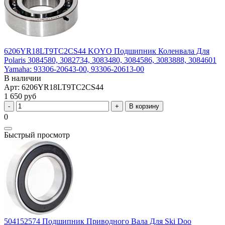
6206YR18LT9TC2CS44 KOYO Подшипник Коленвала Для
Polaris 3084580, 3082734, 3083480, 3084586, 3083888, 3084601
Yamaha: 93306-20643-00, 93306-20613-00
В наличии
Арт: 6206YR18LT9TC2CS44
1 650 руб
В корзину
0
Быстрый просмотр
504152574 Подшипник Приводного Вала Для Ski Doo