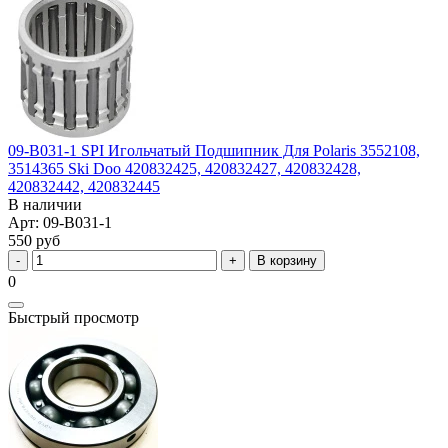
09-B031-1 SPI Игольчатый Подшипник Для Polaris 3552108,
3514365 Ski Doo 420832425, 420832427, 420832428,
420832442, 420832445
В наличии
Арт: 09-B031-1
550 руб
В корзину
0
Быстрый просмотр