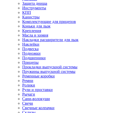
Защита днища
Инструменты
КПП
Канистры
Комплектующие для прицепов
Коньки для лыж
Крепления
Масла и химия
Накладки расширители для лыж
Наклейки
Подвеска
Подножки
Подшипники
Прицепы
Прокладки выпускной системы
Пружины выпускной системы
Ременные коробки
Ремни
Ролики
Рули и проставки
Рычаги
Сани-волокуши
Свечи
Свечные колпачки
Склизы