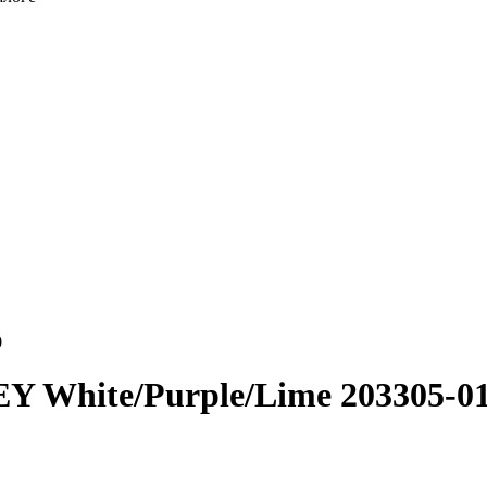
0
White/Purple/Lime 203305-0