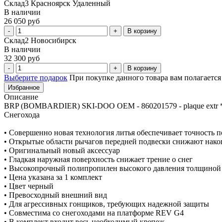
Склад3 Красноярск Удаленный
В наличии
26 050 руб
В корзину
Склад2 Новосибирск
В наличии
32 300 руб
В корзину
Выберите подарок
При покупке данного товара вам полагаетс
Избранное
Описание
BRP (BOMBARDIER) SKI-DOO OEM - 860201579 - plaque extr *ex
Снегохода
• Совершенно новая технология литья обеспечивает точность п
• Открытые области рычагов передней подвески снижают накоп
• Оригинальный новый аксессуар
• Гладкая наружная поверхность снижает трение о снег
• Высокопрочный полипропилен высокого давления толщиной 
• Цена указана за 1 комплект
• Цвет черный
• Превосходный внешний вид
• Для агрессивных гонщиков, требующих надежной защиты
• Совместима со снегоходами на платформе REV G4
• В комплект входит весь необходимый крепеж