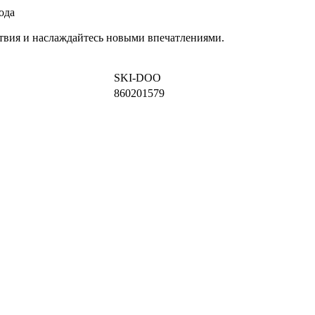
ода
твия и наслаждайтесь новыми впечатлениями.
SKI-DOO
860201579