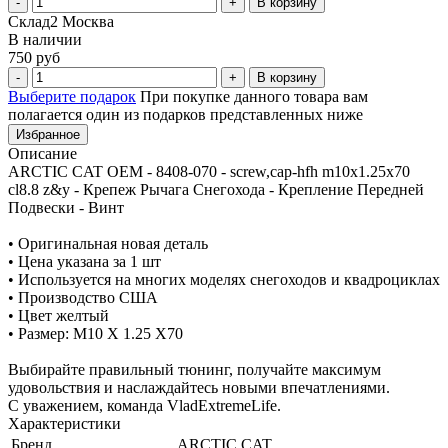
В корзину
Склад2 Москва
В наличии
750 руб
В корзину
Выберите подарок
При покупке данного товара вам
полагается один из подарков представленных ниже
Избранное
Описание
ARCTIC CAT OEM - 8408-070 - screw,cap-hfh m10x1.25x70
cl8.8 z&y - Крепеж Рычага Снегохода - Крепление Передней
Подвески - Винт
• Оригинальная новая деталь
• Цена указана за 1 шт
• Используется на многих моделях снегоходов и квадроциклах
• Производство США
• Цвет желтый
• Размер: M10 X 1.25 X70
Выбирайте правильный тюнинг, получайте максимум
удовольствия и наслаждайтесь новыми впечатлениями.
С уважением, команда VladExtremeLife.
Характеристики
Бренд
ARCTIC CAT