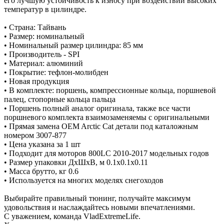
его лучшую устойчивость к износу при воздействии высоких
температур в цилиндре.
• Страна: Тайвань
• Размер: номинальный
• Номинальный размер цилиндра: 85 мм
• Производитель - SPI
• Материал: алюминий
• Покрытие: тефлон-молибден
• Новая продукция
• В комплекте: поршень, компрессионные кольца, поршневой
палец, стопорные кольца пальца
• Поршень полный аналог оригинала, также все части
поршневого комплекта взаимозаменяемы с оригинальными
• Прямая замена OEM Arctic Cat детали под каталожным
номером 3007-877
• Цена указана за 1 шт
• Подходит для моторов 800LC 2010-2017 модельных годов
• Размер упаковки ДхШхВ, м 0.1x0.1x0.11
• Масса брутто, кг 0.6
• Используется на многих моделях снегоходов
Выбирайте правильный тюнинг, получайте максимум
удовольствия и наслаждайтесь новыми впечатлениями.
С уважением, команда VladExtremeLife.