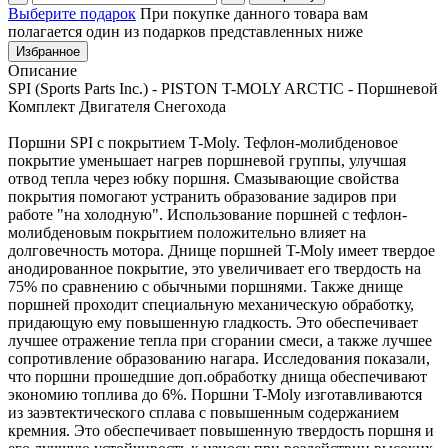
Выберите подарок
При покупке данного товара вам
полагается один из подарков представленных ниже
Избранное
Описание
SPI (Sports Parts Inc.) - PISTON T-MOLY ARCTIC - Поршневой
Комплект Двигателя Снегохода
Поршни SPI с покрытием T-Moly. Тефлон-молибденовое
покрытие уменьшает нагрев поршневой группы, улучшая
отвод тепла через юбку поршня. Смазывающие свойства
покрытия помогают устранить образование задиров при
работе "на холодную". Использование поршней с тефлон-
молибденовым покрытием положительно влияет на
долговечность мотора. Днище поршней T-Moly имеет твердое
анодированное покрытие, это увеличивает его твердость на
75% по сравнению с обычными поршнями. Также днище
поршней проходит специальную механическую обработку,
придающую ему повышенную гладкость. Это обеспечивает
лучшее отражение тепла при сгорании смеси, а также лучшее
сопротивление образованию нагара. Исследования показали,
что поршни прошедшие доп.обработку днища обеспечивают
экономию топлива до 6%. Поршни T-Moly изготавливаются
из заэвтектического сплава с повышенным содержанием
кремния. Это обеспечивает повышенную твердость поршня и