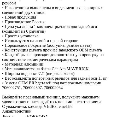
резьбой
• Наконечники выполнены в виде сменных шарнирных
соединений двух типов
• Новая продукция
• Производство: Россия
• Цена указана за 1 комплект рычагов для задней оси
(комплект из 6 рычагов)
• Простая установка
• Используется на левой и правой стороне
• Порошковое покрытие (доступны разные цвета)
• Конструкция рычага прочнее заводского OEM рычага
• Каждый рычаг проходит дополнительную проверку на
соответствие геометрическим параметрам
• Материал: алюминий
• Устанавливается на багги Can Am MAVERICK
• Ширина подвески 72" (широкая колея)
• Вес комплекта поперечных рычагов для задней оси 11 кг
• Замена OEM BRP деталей под каталожным номерами
706002751, 706002307, 706002964
Выбирайте правильный тюнинг, получайте максимум
удовольствия и наслаждайтесь новыми впечатлениями.
С уважением, команда VladExtremeLife.
Характеристики
Бренд
VOEVODA