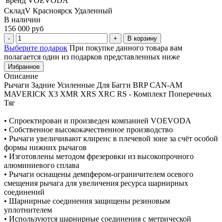
Бренд
VOEVODA
СкладV Красноярск Удаленный
В наличии
156 000 руб
В корзину
Выберите подарок
При покупке данного товара вам
полагается один из подарков представленных ниже
Избранное
Описание
Рычаги Задние Усиленные Для Багги BRP CAN-AM
MAVERICK X3 XMR XRS XRC RS - Комплект Поперечных
Тяг
• Спроектирован и произведен компанией VOEVODA
• Собственное высококачественное производство
• Рычаги увеличивают клиренс в плечевой зоне за счёт особой
формы нижних рычагов
• Изготовлены методом фрезеровки из высокопрочного
алюминиевого сплава
• Рычаги оснащены демпфером-ограничителем осевого
смещения рычага для увеличения ресурса шарнирных
соединений
• Шарнирные соединения защищены резиновым
уплотнителем
• Используются шарнирные соединения с метрической