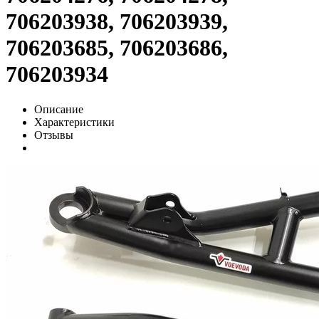
706203938, 706203939,
706203685, 706203686,
706203934
Описание
Характеристики
Отзывы