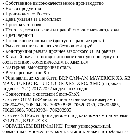
• Собственное высококачественное производство
• Новая продукция
• Производство: Россия
• Цена указана за 1 комплект
• Простая установка
• Используется на левой и правой стороне мотовездехода
• Цвет: черный
• Порошковое покрытие (доступны разные цвета)
• Рычаги выполнены из х/к бесшовной трубы
• Конструкция рычага прочнее заводского OEM рычага
• Каждый рычаг проходит дополнительную проверку на
соответствие геометрическим параметрам
• Материал: высокопрочная сталь
• Вес пары рычагов 8 кг
• Устанавливается на багги BRP CAN-AM MAVERICK X3, X3
MAX, TURBO R, TURBO RR XRS, XRC, XMR (широкая
подвеска 72") 2017-2022 модельных годов
• Совместимы с системой Smart-ShoX
• Замена OEM BRP деталей под каталожным номерами
706204276, 706204278, 706203938, 706203939, 706203685,
706203686, 706203934, 706203935
• Замена S3 Power Sports деталей под каталожными номерами
S3121-72, S3121-72SS
• ОБРАЩАЕМ ВНИМАНИЕ! Рычаг универсальный,
совместим с множеством комплектаций, может потребоваться