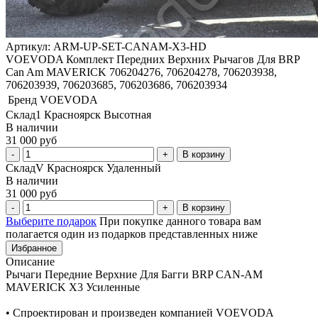
Артикул: ARM-UP-SET-CANAM-X3-HD
VOEVODA Комплект Передних Верхних Рычагов Для BRP
Can Am MAVERICK 706204276, 706204278, 706203938,
706203939, 706203685, 706203686, 706203934
Бренд
VOEVODA
Склад1 Красноярск Высотная
В наличии
31 000 руб
В корзину
СкладV Красноярск Удаленный
В наличии
31 000 руб
В корзину
Выберите подарок
При покупке данного товара вам
полагается один из подарков представленных ниже
Избранное
Описание
Рычаги Передние Верхние Для Багги BRP CAN-AM
MAVERICK X3 Усиленные
• Спроектирован и произведен компанией VOEVODA