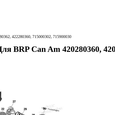
0362, 422280360, 715000302, 715900030
ля BRP Can Am 420280360, 4202