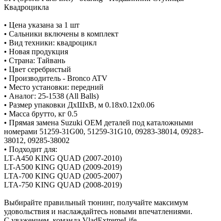
Квадроцикла
• Цена указана за 1 шт
• Сальники включены в комплект
• Вид техники: квадроцикл
• Новая продукция
• Страна: Тайвань
• Цвет серебристый
• Производитель - Bronco ATV
• Место установки: передний
• Аналог: 25-1538 (All Balls)
• Размер упаковки ДхШхВ, м 0.18x0.12x0.06
• Масса брутто, кг 0.5
• Прямая замена Suzuki OEM деталей под каталожными
номерами 51259-31G00, 51259-31G10, 09283-38014, 09283-
38012, 09285-38002
• Подходит для:
LT-A450 KING QUAD (2007-2010)
LT-A500 KING QUAD (2009-2019)
LTA-700 KING QUAD (2005-2007)
LTA-750 KING QUAD (2008-2019)
Выбирайте правильный тюнинг, получайте максимум
удовольствия и наслаждайтесь новыми впечатлениями.
С уважением, команда VladExtremeLife.