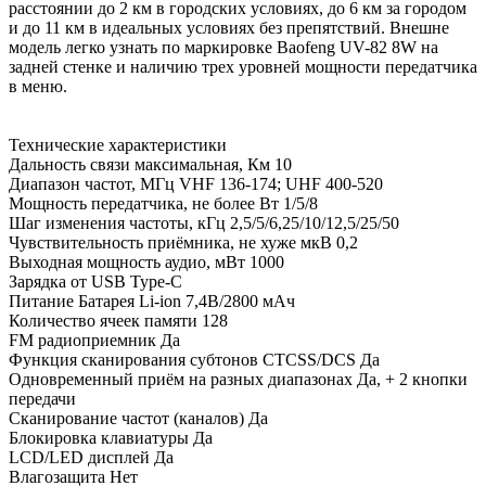
расстоянии до 2 км в городских условиях, до 6 км за городом
и до 11 км в идеальных условиях без препятствий. Внешне
модель легко узнать по маркировке Baofeng UV-82 8W на
задней стенке и наличию трех уровней мощности передатчика
в меню.
Технические характеристики
Дальность связи максимальная, Км 10
Диапазон частот, МГц VHF 136-174; UHF 400-520
Мощность передатчика, не более Вт 1/5/8
Шаг изменения частоты, кГц 2,5/5/6,25/10/12,5/25/50
Чувствительность приёмника, не хуже мкВ 0,2
Выходная мощность аудио, мВт 1000
Зарядка от USB Type-C
Питание Батарея Li-ion 7,4В/2800 мАч
Количество ячеек памяти 128
FM радиоприемник Да
Функция сканирования субтонов CTCSS/DCS Да
Одновременный приём на разных диапазонах Да, + 2 кнопки
передачи
Сканирование частот (каналов) Да
Блокировка клавиатуры Да
LCD/LED дисплей Да
Влагозащита Нет