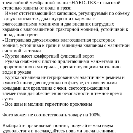
трехслойной мембранной ткани «HARD-TEX» с высокой
степенью защиты от воды и грязи
- Имеет отстёгивающийся капюшон, регулируемый по объёму
в двух плоскостях, два внутренних кармана с
влагозащитными молниями и два внешних нагрудных
кармана с влагозащитной тракторной молнией, устойчивой к
попаданию грязи
- Центральная двухзамковая влагозащитная тракторная
молния, устойчива к грязи и защищена клапаном с магнитной
системой застежки
- Куртка имеет комфортный флисовый ворот
- Рукава снабжены плотно прилегающими манжетами из
прорезиненного материала, препятствующими затеканию
воды в рукава
- Куртка оснащена интегрированным эластичным ремнём и
кулисой внизу для подгонки по фигуре, страховочными
кольцами для крепления с чеки, светоотражающими
элементами для обеспечения безопасности в темное время
суток
- Все швы и молнии герметично проклеены
Фото может не соответствовать товару на 100%.
Выбирайте правильный тюнинг, получайте максимум
удовольствия и наслаждайтесь новыми впечатлениями.