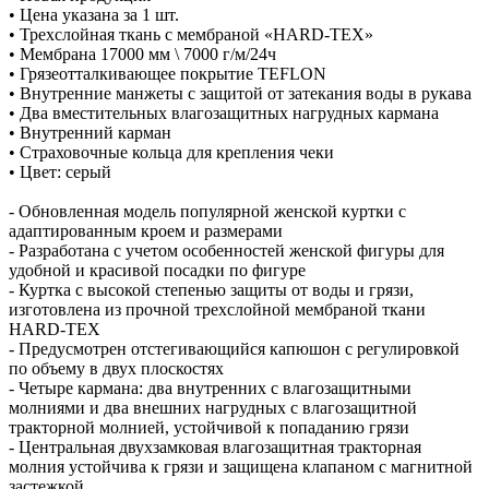
• Цена указана за 1 шт.
• Трехслойная ткань с мембраной «HARD-TEX»
• Мембрана 17000 мм \ 7000 г/м/24ч
• Грязеотталкивающее покрытие TEFLON
• Внутренние манжеты с защитой от затекания воды в рукава
• Два вместительных влагозащитных нагрудных кармана
• Внутренний карман
• Страховочные кольца для крепления чеки
• Цвет: серый
- Обновленная модель популярной женской куртки с
адаптированным кроем и размерами
- Разработана с учетом особенностей женской фигуры для
удобной и красивой посадки по фигуре
- Куртка с высокой степенью защиты от воды и грязи,
изготовлена из прочной трехслойной мембраной ткани
HARD-TEX
- Предусмотрен отстегивающийся капюшон с регулировкой
по объему в двух плоскостях
- Четыре кармана: два внутренних с влагозащитными
молниями и два внешних нагрудных с влагозащитной
тракторной молнией, устойчивой к попаданию грязи
- Центральная двухзамковая влагозащитная тракторная
молния устойчива к грязи и защищена клапаном с магнитной
застежкой