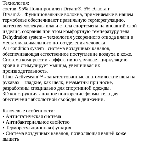
Технология:
состав: 95% Полипропилен Dryarn®, 5% Эластан;
Dryarn® - Функциональные волокна, применяемые в нашем
термобелье обеспечивают правильную терморегуляцию,
вытесняя молекулы влаги с тела спортсмена на внешний слой
изделия, сохраняя при этом комфортную температуру тела.
Dehydration system – технология ускоренного отвода влаги в
местах максимального потоотделения человека
Air condition system - система воздушных каналов,
обеспечивающая естественное поступление воздуха к коже.
Система компрессии - эффективно улучшает циркуляцию
крови и стимулирует мышцы, увеличивая их
производительность.
Швы Activeseam™ - запатентованные анатомические швы на
рукавах – гладкие, как шелк, незаметны при носке,
разработаны специально для спортивной одежды.
3D конструкция - полное повторение формы тела для
обеспечения абсолютной свободы в движении.
Ключевые особенности:
• Антистатическая система
• Антибактериальное свойство
• Терморегуляционная функция
• Система воздушных каналов, позволяющая вашей коже
дышать