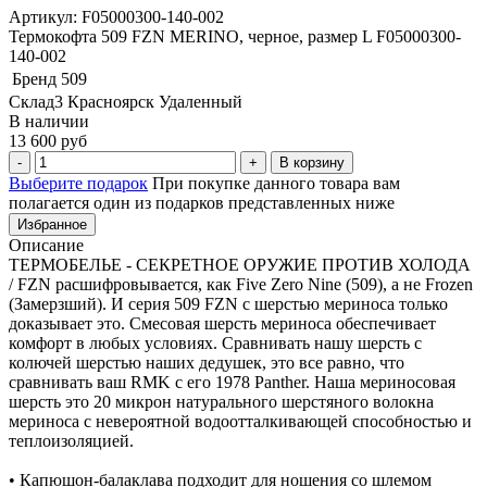
Артикул: F05000300-140-002
Термокофта 509 FZN MERINO, черное, размер L F05000300-
140-002
Бренд
509
Склад3 Красноярск Удаленный
В наличии
13 600 руб
В корзину
Выберите подарок
При покупке данного товара вам
полагается один из подарков представленных ниже
Избранное
Описание
ТЕРМОБЕЛЬЕ - СЕКРЕТНОЕ ОРУЖИЕ ПРОТИВ ХОЛОДА
/ FZN расшифровывается, как Five Zero Nine (509), а не Frozen
(Замерзший). И серия 509 FZN с шерстью мериноса только
доказывает это. Смесовая шерсть мериноса обеспечивает
комфорт в любых условиях. Сравнивать нашу шерсть с
колючей шерстью наших дедушек, это все равно, что
сравнивать ваш RMK с его 1978 Panther. Наша мериносовая
шерсть это 20 микрон натурального шерстяного волокна
мериноса с невероятной водоотталкивающей способностью и
теплоизоляцией.
• Капюшон-балаклава подходит для ношения со шлемом