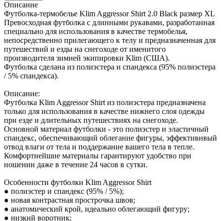
Описание
Футболка-термобелье Klim Aggressor Shirt 2.0 Black размер XL
Превосходная футболка с длинными рукавами, разработанная
специально для использования в качестве термобелья,
непосредственно прилегающего к телу и предназначенная для
путешествий и езды на снегоходе от именитого
производителя зимней экипировки Klim (США).
Футболка сделана из полиэстера и спандекса (95% полиэстера
/ 5% спандекса).
Описание:
Футболка Klim Aggressor Shirt из полиэстера предназначена
только для использования в качестве нижнего слоя одежды
при езде и длительных путешествиях на снегоходе.
Основной материал футболки - это полиэстер и эластичный
спандекс, обеспечивающий облегание фигуры, эффективнвый
отвод влаги от тела и поддержание вашего тела в тепле.
Комфортнейшие материалы гарантируют удобство при
ношении даже в течение 24 часов в сутки.
Особенности футболки Klim Aggressor Shirt
● полиэстер и спандекс (95% / 5%);
● новая контрастная прострочка швов;
● анатомический крой, идеально облегающий фигуру;
● низкий воротник;