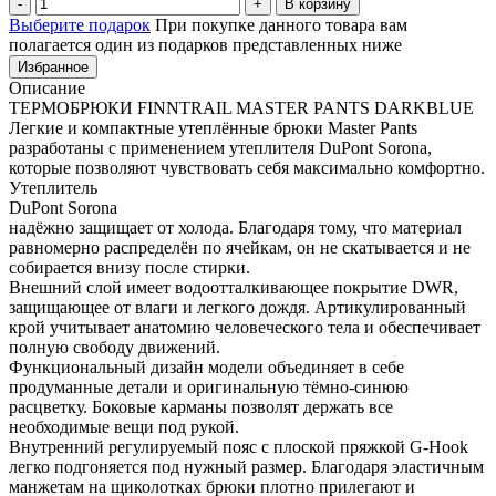
В корзину
Выберите подарок
При покупке данного товара вам
полагается один из подарков представленных ниже
Избранное
Описание
ТЕРМОБРЮКИ FINNTRAIL MASTER PANTS DARKBLUE
Легкие и компактные утеплённые брюки Master Pants
разработаны с применением утеплителя DuPont Sorona,
которые позволяют чувствовать себя максимально комфортно.
Утеплитель
DuPont Sorona
надёжно защищает от холода. Благодаря тому, что материал
равномерно распределён по ячейкам, он не скатывается и не
собирается внизу после стирки.
Внешний слой имеет водоотталкивающее покрытие DWR,
защищающее от влаги и легкого дождя. Артикулированный
крой учитывает анатомию человеческого тела и обеспечивает
полную свободу движений.
Функциональный дизайн модели объединяет в себе
продуманные детали и оригинальную тёмно-синюю
расцветку. Боковые карманы позволят держать все
необходимые вещи под рукой.
Внутренний регулируемый пояс с плоской пряжкой G-Hook
легко подгоняется под нужный размер. Благодаря эластичным
манжетам на щиколотках брюки плотно прилегают и