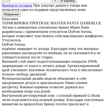
В корзину
Выберите подарок
При покупке данного товара вам
полагается один из подарков представленных ниже
Избранное
Описание
ТЕРМОБРЮКИ FINNTRAIL MASTER PANTS DARKBLUE
Легкие и компактные утеплённые брюки Master Pants
разработаны с применением утеплителя DuPont Sorona,
которые позволяют чувствовать себя максимально комфортно.
Утеплитель
DuPont Sorona
надёжно защищает от холода. Благодаря тому, что материал
равномерно распределён по ячейкам, он не скатывается и не
собирается внизу после стирки.
Внешний слой имеет водоотталкивающее покрытие DWR,
защищающее от влаги и легкого дождя. Артикулированный
крой учитывает анатомию человеческого тела и обеспечивает
полную свободу движений.
Функциональный дизайн модели объединяет в себе
продуманные детали и оригинальную тёмно-синюю
расцветку. Боковые карманы позволят держать все
необходимые вещи под рукой.
Внутренний регулируемый пояс с плоской пряжкой G-Hook
легко подгоняется под нужный размер. Благодаря эластичным
манжетам на щиколотках брюки плотно прилегают и