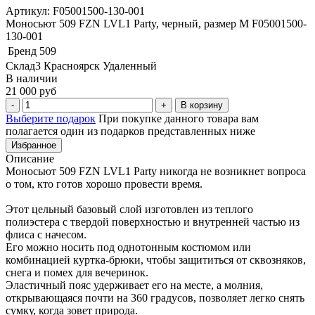
Артикул: F05001500-130-001
Моносьют 509 FZN LVL1 Party, черный, размер M F05001500-
130-001
Бренд
509
Склад3 Красноярск Удаленный
В наличии
21 000 руб
В корзину
Выберите подарок
При покупке данного товара вам
полагается один из подарков представленных ниже
Избранное
Описание
Моносьют 509 FZN LVL1 Party никогда не возникнет вопроса
о том, кто готов хорошо провести время.
Этот цельный базовый слой изготовлен из теплого
полиэстера с твердой поверхностью и внутренней частью из
флиса с начесом.
Его можно носить под однотонным костюмом или
комбинацией куртка-брюки, чтобы защититься от сквозняков,
снега и помех для вечеринок.
Эластичный пояс удерживает его на месте, а молния,
открывающаяся почти на 360 градусов, позволяет легко снять
сумку, когда зовет природа.