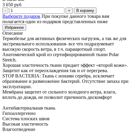
3 650 руб
В корзину
Выберите подарок
При покупке данного товара вам
полагается один из подарков представленных ниже
Избранное
Описание
Термобелье для активных физических нагрузок, а так же для
экстремального использования- все что подразумевает
высокую скорость ветра, в т.ч. паращютный спорт.
Анатомический крой из сертифицированной ткани Polar
Stretch.
Хорошая эластичность ткани придает эффект «второй кожи».
Защитит как от переохлаждения так и от перегрева.
STOP BACTERIA: Ткань с ионами серебра, исключает
образование и размножение бактерий. Отсутствие запаха при
эксплуатации.
Мембрана защитит от сильного холодного ветра, влаги,
вплоть до дождя, не позволит причинить дискомфорт
Антибактериальная ткань
Гипоаллергенно
Система плоских швов
Высокая эластичность
Влагоотведение