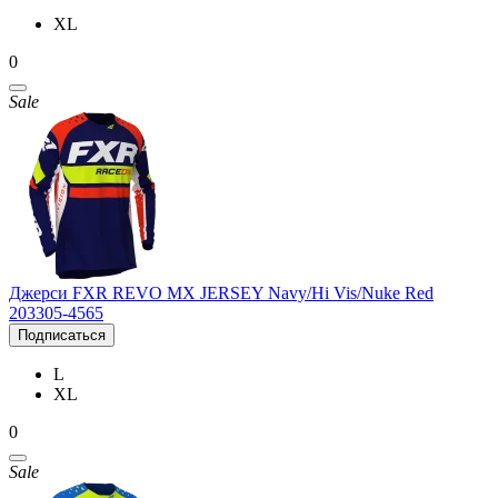
XL
0
Sale
Джерси FXR REVO MX JERSEY Navy/Hi Vis/Nuke Red
203305-4565
Подписаться
L
XL
0
Sale