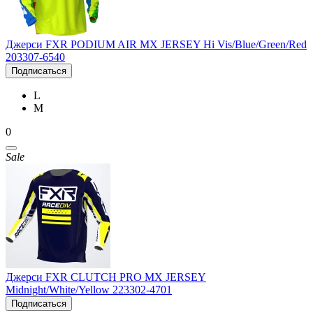
Джерси FXR PODIUM AIR MX JERSEY Hi Vis/Blue/Green/Red
203307-6540
Подписаться
L
M
0
Sale
Джерси FXR CLUTCH PRO MX JERSEY
Midnight/White/Yellow 223302-4701
Подписаться