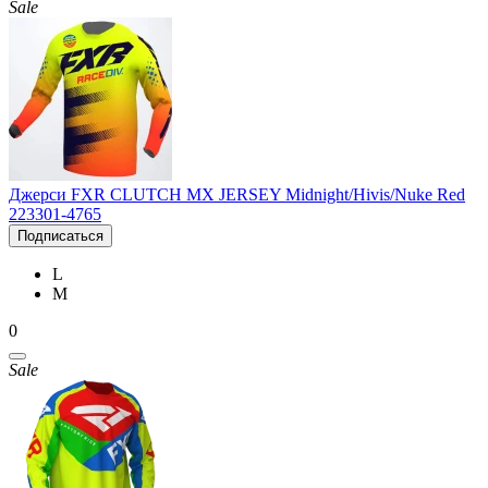
Sale
Джерси FXR CLUTCH MX JERSEY Midnight/Hivis/Nuke Red
223301-4765
Подписаться
L
M
0
Sale