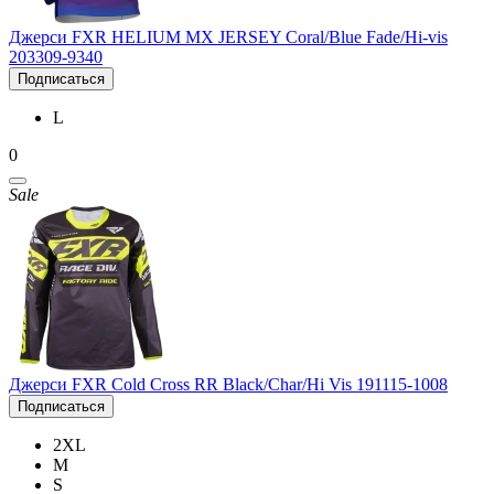
Джерси FXR HELIUM MX JERSEY Coral/Blue Fade/Hi-vis
203309-9340
Подписаться
L
0
Sale
Джерси FXR Cold Cross RR Black/Char/Hi Vis 191115-1008
Подписаться
2XL
M
S