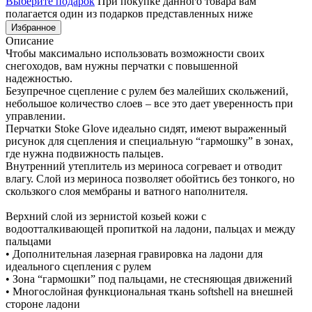
Выберите подарок
При покупке данного товара вам
полагается один из подарков представленных ниже
Избранное
Описание
Чтобы максимально использовать возможности своих
снегоходов, вам нужны перчатки с повышенной
надежностью.
Безупречное сцепление с рулем без малейших скольжений,
небольшое количество слоев – все это дает уверенность при
управлении.
Перчатки Stoke Glove идеально сидят, имеют выраженный
рисунок для сцепления и специальную “гармошку” в зонах,
где нужна подвижность пальцев.
Внутренний утеплитель из мериноса согревает и отводит
влагу. Слой из мериноса позволяет обойтись без тонкого, но
скользкого слоя мембраны и ватного наполнителя.
Верхний слой из зернистой козьей кожи с
водоотталкивающей пропиткой на ладони, пальцах и между
пальцами
• Дополнительная лазерная гравировка на ладони для
идеального сцепления с рулем
• Зона “гармошки” под пальцами, не стесняющая движений
• Многослойная функциональная ткань softshell на внешней
стороне ладони