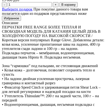
В корзину
Выберите подарок
При покупке данного товара вам
полагается один из подарков представленных ниже
Избранное
Описание
ПЕРЧАТКИ FREE RANGE БОЛЕЕ ТЕПЛАЯ И
СВОБОДНАЯ МОДЕЛЬ ДЛЯ КАТАНИЯ ЦЕЛЫЙ ДЕНЬ В
ХОЛОДНУЮ ПОГОДУ НА ВЫСОКОЙ СКОРОСТИ /
Короткая версия популярных Range Glove. Добавлены детали:
козья кожа, усиленные пропитанные швы на ладони, 400 гр
утеплителя сзади ладони и 100 гр – на ладони.
Подкладка перчаток – мембранная, водонепроницаемая,
дышащая ткань Hipora ®. Подкладка несъемная.
Зона “гармошки” под пальцами, не стесняющая движений
• Козья кожа – долговечная, позволяет сохранять тепло и
сухость
• На ладони двойная усиленная прострочка, лазерная
гравировка и контактный разрез
• Фиксатор Speed Cinch и удерживающая петля Shear Lock –
для легкой регулировки и надеждой посадки на кисти
• Утеплитель Thinsulate™: 200 г на задней части, 100 г – на
передней
• Водонепроницаемая, дышащая, несъемная подкладка с