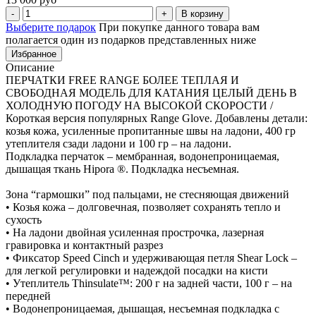
В корзину
Выберите подарок
При покупке данного товара вам
полагается один из подарков представленных ниже
Избранное
Описание
ПЕРЧАТКИ FREE RANGE БОЛЕЕ ТЕПЛАЯ И
СВОБОДНАЯ МОДЕЛЬ ДЛЯ КАТАНИЯ ЦЕЛЫЙ ДЕНЬ В
ХОЛОДНУЮ ПОГОДУ НА ВЫСОКОЙ СКОРОСТИ /
Короткая версия популярных Range Glove. Добавлены детали:
козья кожа, усиленные пропитанные швы на ладони, 400 гр
утеплителя сзади ладони и 100 гр – на ладони.
Подкладка перчаток – мембранная, водонепроницаемая,
дышащая ткань Hipora ®. Подкладка несъемная.
Зона “гармошки” под пальцами, не стесняющая движений
• Козья кожа – долговечная, позволяет сохранять тепло и
сухость
• На ладони двойная усиленная прострочка, лазерная
гравировка и контактный разрез
• Фиксатор Speed Cinch и удерживающая петля Shear Lock –
для легкой регулировки и надеждой посадки на кисти
• Утеплитель Thinsulate™: 200 г на задней части, 100 г – на
передней
• Водонепроницаемая, дышащая, несъемная подкладка с