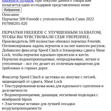
Выберите подарок
При покупке данного товара вам
полагается один из подарков представленных ниже
Избранное
Описание
Перчатки 509 Freeride с утеплителем Black Camo 2022
F07000201-020
ПЕРЧАТКИ FREERIDE С УЛУЧШЕННЫМ ЗАХВАТОМ,
ЧТОБЫ ВЫ ЧУВСТВОВАЛИ СЕБЯ УВЕРЕННЕЕ.
Производитель 509 полностью обновил перчатки Freeride.
Оптимизирована ладонь перчаток и на нее нанесен рисунок.
Добавилен фиксатор Speed Cinch и блокировка сдвига Shear
Lock, чтобы перчатки идеально прилегали к кисти.
Перчатки водонепроницаемые, непродуваемые, легкие и
утепленные – все это делает их отличным вариантом для
трейловых и горных дорог.
Фиксатор Speed Clinch и застежка на липучке с петлей,
защищающей от сдвига, Shear Lock
• Текстурированная козья кожа для идеального сцепления и
долговечности
• Водонепроницаемая, дышащая, несъемная подкладка с
мембраной hipora
• Эластичные вставки для лучшей посадки
воздухопроницаемости