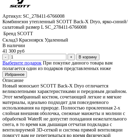
Артикул: SC_278411-6766008
Комбинезон утепленный SCOTT Back-X Dryo, ярко-синий/
салатовый размер L SC_278411-6766008
Бренд
SCOTT
Склад3 Красноярск Удаленный
В наличии
41 300 руб
В корзину
Выберите подарок
При покупке данного товара вам
полагается один из подарков представленных ниже
Избранное
Описание
Новый моносьют SCOTT Back-X Dryo отличается
великолепными характеристиками и передовым дизайном.
Этот мембранный костюм, сочетающий легкие и мягкие
материалы, идеально подходит для повседневного
использования на природе. Полностью проклеенная 2-х
слойная внешняя оболочка, снежные манжеты и молнии с
обработкой WaterR не допустят попадания нежелательного
снега, в то время как дышащая сетчатая подкладка с
вентилируемой 3D-сеткой и система прямой вентиляции
помогут вам не перегреваться во время физической