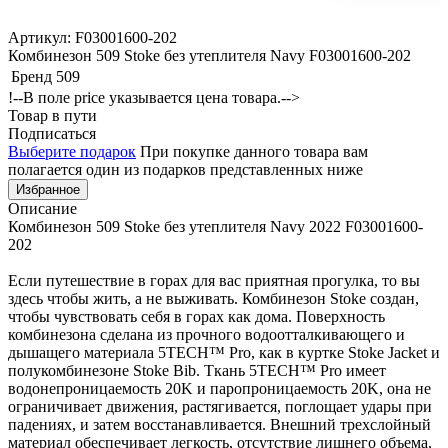
Артикул: F03001600-202
Комбинезон 509 Stoke без утеплителя Navy F03001600-202
Бренд
509
!--В поле price указывается цена товара.-->
Товар в пути
Подписаться
Выберите подарок
При покупке данного товара вам
полагается один из подарков представленных ниже
Избранное
Описание
Комбинезон 509 Stoke без утеплителя Navy 2022 F03001600-
202
Если путешествие в горах для вас приятная прогулка, то вы
здесь чтобы жить, а не выживать. Комбинезон Stoke создан,
чтобы чувствовать себя в горах как дома. Поверхность
комбинезона сделана из прочного водоотталкивающего и
дышащего материала 5TECH™ Pro, как в куртке Stoke Jacket и
полукомбинезоне Stoke Bib. Ткань 5TECH™ Pro имеет
водонепроницаемость 20K и паропроницаемость 20K, она не
ограничивает движения, растягивается, поглощает удары при
падениях, и затем восстанавливается. Внешний трехслойный
материал обеспечивает легкость, отсутствие лишнего объема,