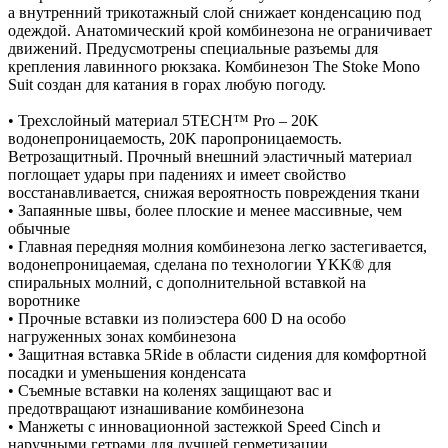
а внутренний трикотажный слой снижает конденсацию под
одеждой. Анатомический крой комбинезона не ограничивает
движений. Предусмотрены специальные разъемы для
крепления лавинного рюкзака. Комбинезон The Stoke Mono
Suit создан для катания в горах любую погоду.
• Трехслойный материал 5TECH™ Pro – 20K
водонепроницаемость, 20K паропроницаемость.
Ветрозащитный. Прочный внешний эластичный материал
поглощает удары при падениях и имеет свойство
восстанавливается, снижая вероятность повреждения ткани
• Запаянные швы, более плоские и менее массивные, чем
обычные
• Главная передняя молния комбинезона легко застегивается,
водонепроницаемая, сделана по технологии YKK® для
спиральных молний, с дополнительной вставкой на
воротнике
• Прочные вставки из полиэстера 600 D на особо
нагруженных зонах комбинезона
• Защитная вставка 5Ride в области сидения для комфортной
посадки и уменьшения конденсата
• Съемные вставки на коленях защищают вас и
предотвращают изнашивание комбинезона
• Манжеты с инновационной застежкой Speed Cinch и
наручными гетрами для лучшей герметизации