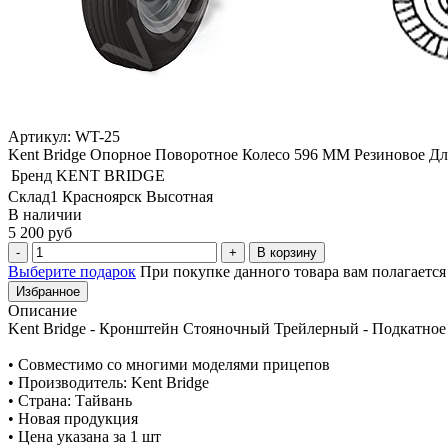
Артикул: WT-25
Kent Bridge Опорное Поворотное Колесо 596 ММ Резиновое Д
Бренд
KENT BRIDGE
Склад1 Красноярск Высотная
В наличии
5 200 руб
В корзину
Выберите подарок
При покупке данного товара вам полагаетс
Избранное
Описание
Kent Bridge - Кронштейн Стояночный Трейлерный - Подкатное 
• Совместимо со многими моделями прицепов
• Производитель: Kent Bridge
• Страна: Тайвань
• Новая продукция
• Цена указана за 1 шт