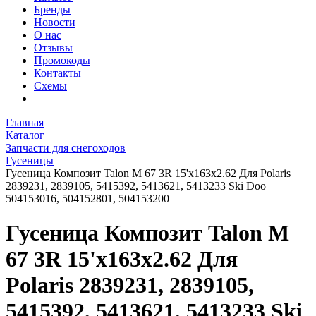
Бренды
Новости
О нас
Отзывы
Промокоды
Контакты
Схемы
Главная
Каталог
Запчасти для снегоходов
Гусеницы
Гусеница Композит Talon M 67 3R 15'x163х2.62 Для Polaris
2839231, 2839105, 5415392, 5413621, 5413233 Ski Doo
504153016, 504152801, 504153200
Гусеница Композит Talon M
67 3R 15'x163х2.62 Для
Polaris 2839231, 2839105,
5415392, 5413621, 5413233 Ski