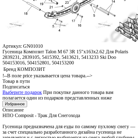
Артикул: GN01010
Гусеница Композит Talon M 67 3R 15"x163х2.62 Для Polaris
2839231, 2839105, 5415392, 5413621, 5413233 Ski Doo
504153016, 504152801, 504153200
Бренд
КОМПОЗИТ
!--В поле price указывается цена товара.-->
Товар в пути
Подписаться
Выберите подарок
При покупке данного товара вам
полагается один из подарков представленных ниже
Избранное
Описание
НПО Composit - Трак Для Снегохода
Гусеница предназначена для езды по самому пухлому снегу —
за счет специально разработанного дизайна гусеница не
зарывается и с легкостью выбирается из снега любой глубины.