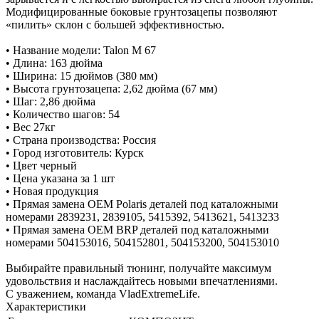
Модифицированные боковые грунтозацепы позволяют
«пилить» склон с большей эффективностью.
• Название модели: Talon M 67
• Длина: 163 дюйма
• Ширина: 15 дюймов (380 мм)
• Высота грунтозацепа: 2,62 дюйма (67 мм)
• Шаг: 2,86 дюйма
• Количество шагов: 54
• Вес 27кг
• Страна производства: Россия
• Город изготовитель: Курск
• Цвет черный
• Цена указана за 1 шт
• Новая продукция
• Прямая замена OEM Polaris деталей под каталожными
номерами 2839231, 2839105, 5415392, 5413621, 5413233
• Прямая замена OEM BRP деталей под каталожными
номерами 504153016, 504152801, 504153200, 504153010
Выбирайте правильный тюнинг, получайте максимум
удовольствия и наслаждайтесь новыми впечатлениями.
С уважением, команда VladExtremeLife.
Характеристики