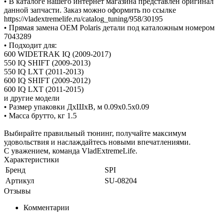
• В каталоге нашего интернет магазина представлен оригинал
данной запчасти. Заказ можно оформить по ссылке
https://vladextremelife.ru/catalog_tuning/958/30195
• Прямая замена OEM Polaris детали под каталожным номером
7043289
• Подходит для:
600 WIDETRAK IQ (2009-2017)
550 IQ SHIFT (2009-2013)
550 IQ LXT (2011-2013)
600 IQ SHIFT (2009-2012)
600 IQ LXT (2011-2015)
и другие модели
• Размер упаковки ДхШхВ, м 0.09x0.5x0.09
• Масса брутто, кг 1.5
Выбирайте правильный тюнинг, получайте максимум
удовольствия и наслаждайтесь новыми впечатлениями.
С уважением, команда VladExtremeLife.
Характеристики
Бренд
SPI
Артикул
SU-08204
Отзывы
Комментарии