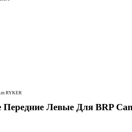
n Am RYKER
ые Передние Левые Для BRP C