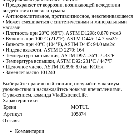
• Предохраняет от коррозии, возникающей вследствии
воздействия солевого тумана
• Антиокислительное, противоизносное, невспенивающееся
• Может смешиваться с синтетическими и минеральными
маслами
• Плотность при 20°C (68°F), ASTM D1298: 0.870 г/см3
• Вязкость при 100°C (212°F), ASTM D445: 14.7 мм2/с
• Вязкость при 40°C (104°F), ASTM D445: 94.0 мм2/с
• Индекс вязкости, ASTM D 2270: 164
• Температура застывания, ASTM D97: -36°C / -33°F
• Температура вспышки, ASTM D92: 231°C / 447°F
• Щелочное число, ASTM D2896: 8.0 мг KOH/г
• Заменяет масло 101240
Выбирайте правильный тюнинг, получайте максимум
удовольствия и наслаждайтесь новыми впечатлениями.
С уважением, команда VladExtremeLife.
Характеристики
Бренд
MOTUL
Артикул
105874
Отзывы
Комментарии