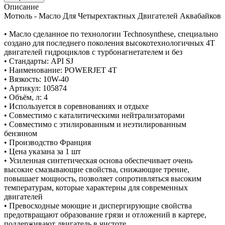
Описание
Мотюль - Масло Для Четырехтактных Двигателей Аквабайков
• Масло сделанное по технологии Technosynthese, специально
создано для последнего поколения высокотехнологичных 4T
двигателей гидроциклов с турбонагнетателем и без
• Стандарты: API SJ
• Наименование: POWERJET 4T
• Вязкость: 10W-40
• Артикул: 105874
• Объём, л: 4
• Используется в соревнованиях и отдыхе
• Совместимо с каталитическими нейтрализаторами
• Совместимо с этилированным и неэтилированным
бензином
• Производство Франция
• Цена указана за 1 шт
• Усиленная синтетическая основа обеспечивает очень
высокие смазывающие свойства, снижающие трение,
повышает мощность, позволяет сопротивляться высоким
температурам, которые характерны для современных
двигателей
• Превосходные моющие и диспергирующие свойства
предотвращают образование грязи и отложений в картере,
поддерживают двигатель в чистоте