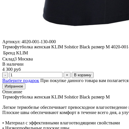
Артикул: 4020-001-130-000
Термофутболка женская KLIM Solstice Black размер M 4020-001
Бренд
KLIM
Склад3 Москва
В наличии
4 300 руб
В корзину
Выберите подарок
При покупке данного товара вам полагаетс
Избранное
Описание
Термофутболка женская KLIM Solstice Black размер M
Легкое термобелье обеспечивает превосходное влагоотведение
Плоские швы обеспечивают комфорт в течение всего дня, а ул
• Материал с эффективными влагоотводящими свойствами
• Низкопрофильные плоские швы