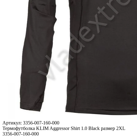
Артикул: 3356-007-160-000
Термофутболка KLIM Aggressor Shirt 1.0 Black размер 2XL
3356-007-160-000