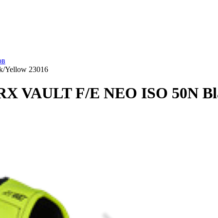
ов
k/Yellow 23016
 RX VAULT F/E NEO ISO 50N Bla